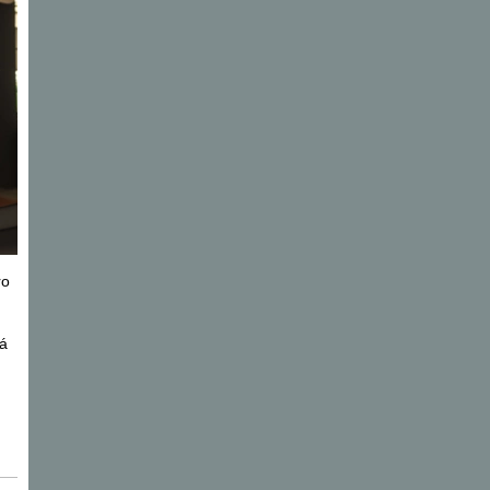
ro
dá