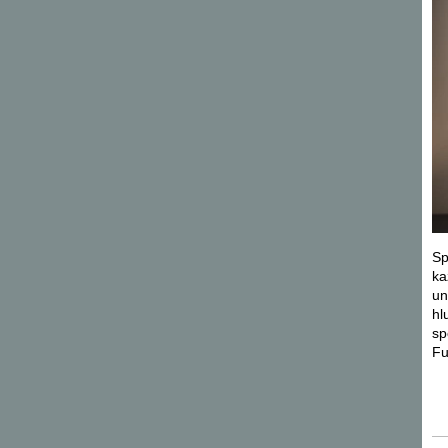
Sp
ka
un
hl
sp
Fu