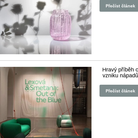
Přečíst článek
Hravý příběh 
vzniku nápad
Přečíst článek