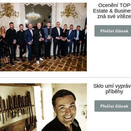
Ocenění TOP
Estate & Busine
zná své vítěze
Přečíst článek
Sklo umí vypráv
příběhy
Přečíst článek