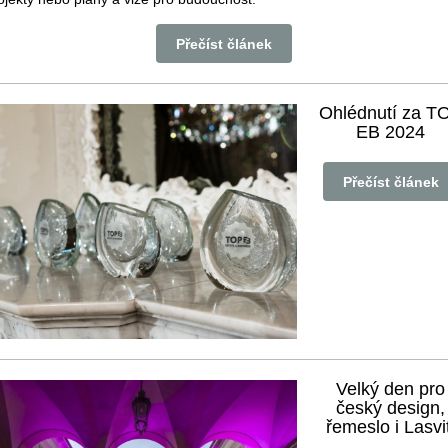
Přečíst článek
Ohlédnutí za T
EB 2024
Přečíst článek
Velký den pro
český design,
řemeslo i Lasvit