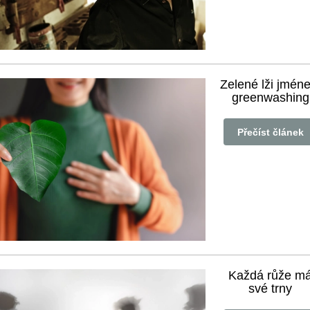
Zelené lži jmén
greenwashing
Přečíst článek
Každá růže m
své trny