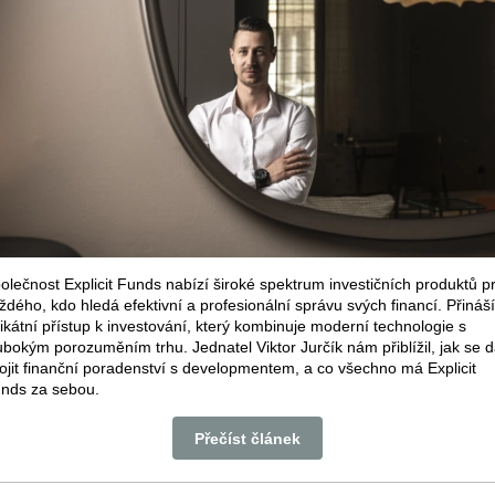
olečnost Explicit Funds nabízí široké spektrum investičních produktů p
ždého, kdo hledá efektivní a profesionální správu svých financí. Přináší
ikátní přístup k investování, který kombinuje moderní technologie s
ubokým porozuměním trhu. Jednatel Viktor Jurčík nám přiblížil, jak se 
ojit finanční poradenství s developmentem, a co všechno má Explicit
nds za sebou.
Přečíst článek