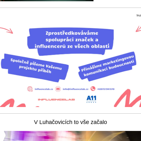
Inz
V Luhačovicích to vše začalo