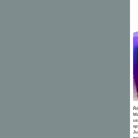
Ří
Ma
us
sp
Ju
pr