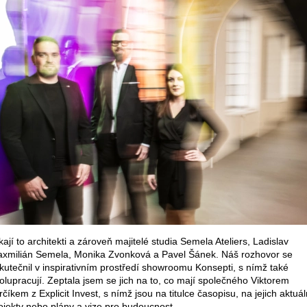
kají to architekti a zároveň majitelé studia Semela Ateliers, Ladislav
xmilián Semela, Monika Zvonková a Pavel Šánek. Náš rozhovor se
kutečnil v inspirativním prostředí showroomu Konsepti, s nímž také
olupracují. Zeptala jsem se jich na to, co mají společného Viktorem
rčíkem z Explicit Invest, s nímž jsou na titulce časopisu, na jejich aktuál
ojekty nebo plány a vize pro budoucnost.