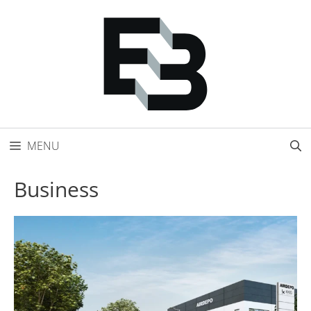
Přeskočit
na
obsah
MENU
Business