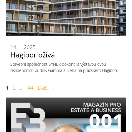
14. 1. 2025
Hagibor ožívá
Stavební společnost SYNER dokončila výstavbu dvou
rezidenčních budov, Gamma a Delta na pražském Hagiboru.
Stránka
Stránka
Stránka
1
2
…
44
Další
→