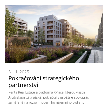
31. 1. 2025
Pokračování strategického
partnerství
Penta Real Estate a platforma XPlace, kterou vlastní
Arcibiskupství pražské, pokračují v úspěšné spolupráci
zaměřené na rozvoj moderního nájemního bydlení.