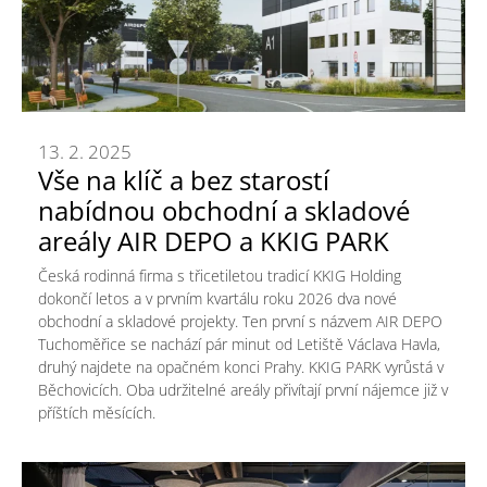
13. 2. 2025
Vše na klíč a bez starostí
nabídnou obchodní a skladové
areály AIR DEPO a KKIG PARK
Česká rodinná firma s třicetiletou tradicí KKIG Holding
dokončí letos a v prvním kvartálu roku 2026 dva nové
obchodní a skladové projekty. Ten první s názvem AIR DEPO
Tuchoměřice se nachází pár minut od Letiště Václava Havla,
druhý najdete na opačném konci Prahy. KKIG PARK vyrůstá v
Běchovicích. Oba udržitelné areály přivítají první nájemce již v
příštích měsících.