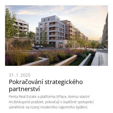
31. 1. 2025
Pokračování strategického
partnerství
Penta Real Estate a platforma XPlace, kterou vlastní
Arcibiskupství pražské, pokračují v úspěšné spolupráci
zaměřené na rozvoj moderního nájemního bydlení.