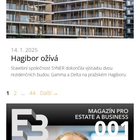
14. 1. 2025
Hagibor ožívá
Stavební společnost SYNER dokončila výstavbu dvou
rezidenčních budov, Gamma a Delta na pražském Hagiboru.
Stránka
Stránka
Stránka
1
2
…
44
Další
→