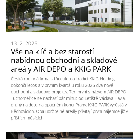
13. 2. 2025
Vše na klíč a bez starostí
nabídnou obchodní a skladové
areály AIR DEPO a KKIG PARK
Česká rodinná firma s třicetiletou tradicí KKIG Holding
dokončí letos a v prvním kvartálu roku 2026 dva nové
obchodní a skladové projekty. Ten první s názvem AIR DEPO
Tuchoměřice se nachází pár minut od Letiště Václava Havla,
druhý najdete na opačném konci Prahy. KKIG PARK vyrůstá v
Běchovicích. Oba udržitelné areály přivítají první nájemce již v
příštích měsících.