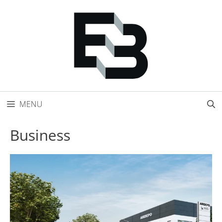
Přeskočit
na
obsah
MENU
Business