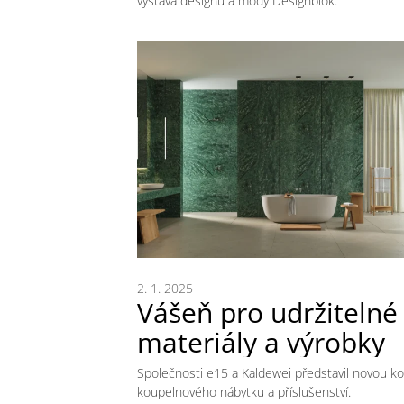
výstava designu a módy Designblok.
2. 1. 2025
Vášeň pro udržitelné
materiály a výrobky
Společnosti e15 a Kaldewei představil novou ko
koupelnového nábytku a příslušenství.