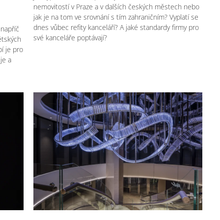
nemovitostí v Praze a v dalších českých městech nebo
jak je na tom ve srovnání s tím zahraničním? Vyplatí se
dnes vůbec refity kanceláří? A jaké standardy firmy pro
napříč
své kanceláře poptávají?
ětských
í je pro
uje a