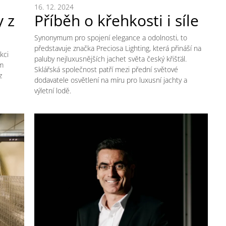
16. 12. 2024
 z
Příběh o křehkosti i síle
Synonymum pro spojení elegance a odolnosti, to
představuje značka Preciosa Lighting, která přináší na
kci
paluby nejluxusnějších jachet světa český křišťál.
ým
Sklářská společnost patří mezi přední světové
z
dodavatele osvětlení na míru pro luxusní jachty a
výletní lodě.