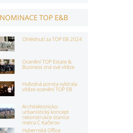
NOMINACE TOP E&B
Ohlédnutí za TOP EB 2024
Ocenění TOP Estate &
Business zná své vítěze
Hvězdná porota vybírala
vítěze ocenění TOP EB
Architektonicko-
urbanistický koncept
rekonstrukce stanice
metra C Kačerov
Hybernská Office