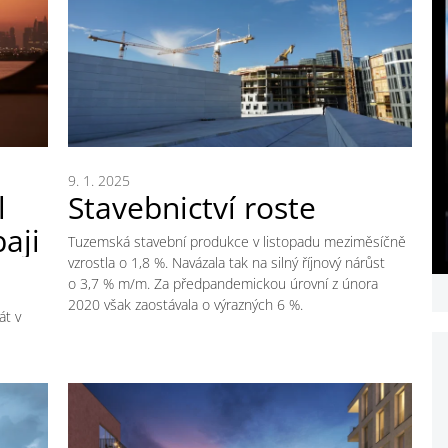
9. 1. 2025
l
Stavebnictví roste
aji
Tuzemská stavební produkce v listopadu meziměsíčně
vzrostla o 1,8 %. Navázala tak na silný říjnový nárůst
o 3,7 % m/m. Za předpandemickou úrovní z února
2020 však zaostávala o výrazných 6 %.
át v