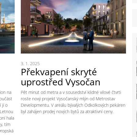
3. 1. 2025
Překvapení skryté
uprostřed Vysočan
ion na
Pět minut od metra a v sousedství klidné vilové čtvrti
součást
roste nový projekt Vysočanský mlýn od Metrostav
 ji o
Developmentu. V areálu bývalých Odkolkových pekáren
 Letnou
byl zahájen prodej nových bytů za atraktivní ceny.
ní hala
y, tím
vropská