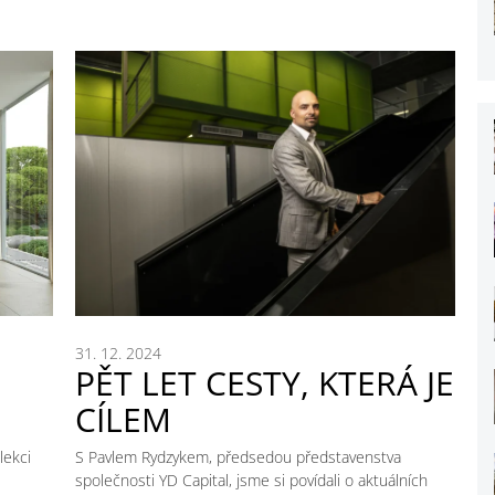
31. 12. 2024
PĚT LET CESTY, KTERÁ JE
CÍLEM
lekci
S Pavlem Rydzykem, předsedou představenstva
společnosti YD Capital, jsme si povídali o aktuálních