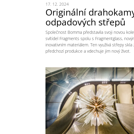
17. 12. 2024
Originální drahokamy
odpadových střepů
Společnost Bomma představila svoji novou kole
svítidel Fragments spolu s Fragmentglass, nov
inovativním materiálem. Ten využívá střepy skla 
předchozí produkce a vdechuje jim nový život.