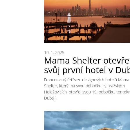
10. 1. 2025
Mama Shelter otevře
svůj první hotel v Dub
Francouzský řetězec designových hotelů Mama
Shelter, který má svou pobočku i v pražských
Holešovicích, otevřel svou 19. pobočku, tentokr
Dubaji.