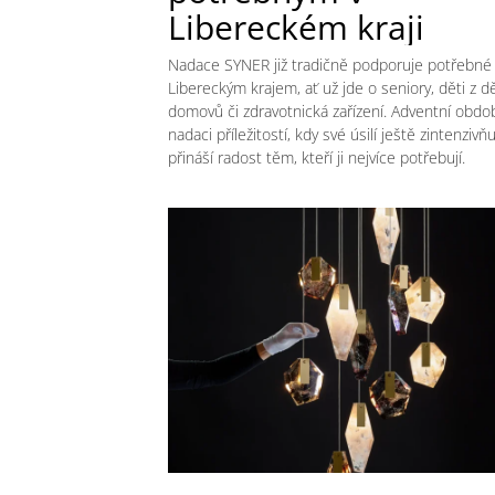
Libereckém kraji
Nadace SYNER již tradičně podporuje potřebné 
Libereckým krajem, ať už jde o seniory, děti z d
domovů či zdravotnická zařízení. Adventní obdob
nadaci příležitostí, kdy své úsilí ještě zintenzivň
přináší radost těm, kteří ji nejvíce potřebují.