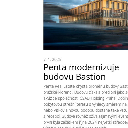
7. 1. 2025
Penta modernizuje
budovu Bastion
Penta Real Estate chystá proměnu budovy Bast
pražské Florenci. Budovu získala předloni jako 
akvizice společnosti ČSAD Holding Praha. Doplní
pobytovou střešní terasu s výhledy směrem na
nebo Vítkov a novou podobu dostane také vstup
s recepcí. Budova rovněž ožívá zajímavými event
první byla začátkem října 2024 největší středoe