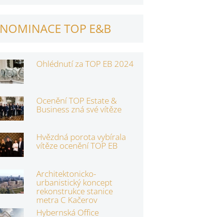
NOMINACE TOP E&B
Ohlédnutí za TOP EB 2024
Ocenění TOP Estate &
Business zná své vítěze
Hvězdná porota vybírala
vítěze ocenění TOP EB
Architektonicko-
urbanistický koncept
rekonstrukce stanice
metra C Kačerov
Hybernská Office