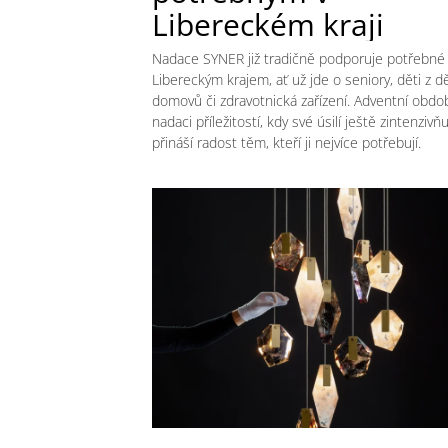
Libereckém kraji
Nadace SYNER již tradičně podporuje potřebné 
Libereckým krajem, ať už jde o seniory, děti z d
domovů či zdravotnická zařízení. Adventní obdob
nadaci příležitostí, kdy své úsilí ještě zintenzivň
přináší radost těm, kteří ji nejvíce potřebují.