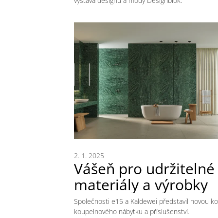
výstava designu a módy Designblok.
2. 1. 2025
Vášeň pro udržitelné
materiály a výrobky
Společnosti e15 a Kaldewei představil novou ko
koupelnového nábytku a příslušenství.