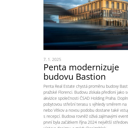
7. 1. 2025
Penta modernizuje
budovu Bastion
Penta Real Estate chystá proměnu budovy Bast
pražské Florenci. Budovu získala předloni jako 
akvizice společnosti ČSAD Holding Praha. Doplní
pobytovou střešní terasu s výhledy směrem na
nebo Vítkov a novou podobu dostane také vstup
s recepcí. Budova rovněž ožívá zajímavými event
první byla začátkem října 2024 největší středoe