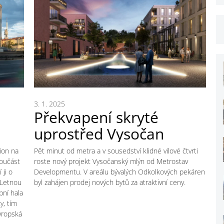
3. 1. 2025
Překvapení skryté
uprostřed Vysočan
ion na
Pět minut od metra a v sousedství klidné vilové čtvrti
součást
roste nový projekt Vysočanský mlýn od Metrostav
 ji o
Developmentu. V areálu bývalých Odkolkových pekáren
 Letnou
byl zahájen prodej nových bytů za atraktivní ceny.
ní hala
y, tím
vropská