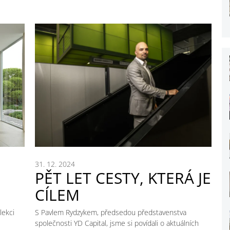
31. 12. 2024
PĚT LET CESTY, KTERÁ JE
CÍLEM
lekci
S Pavlem Rydzykem, předsedou představenstva
společnosti YD Capital, jsme si povídali o aktuálních