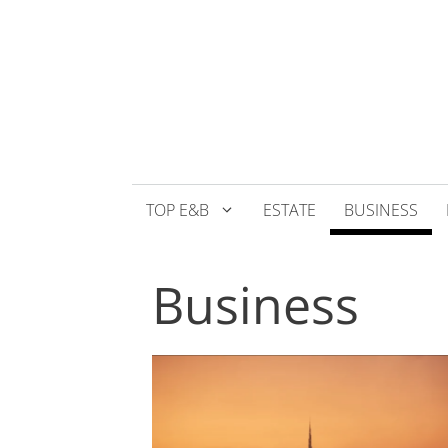
Přeskočit
na
obsah
TOP E&B
ESTATE
BUSINESS
Business