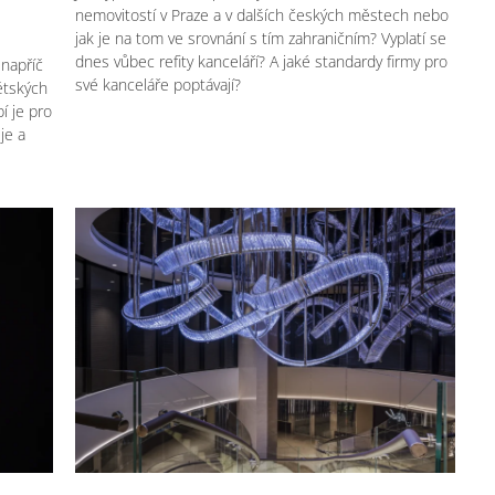
nemovitostí v Praze a v dalších českých městech nebo
jak je na tom ve srovnání s tím zahraničním? Vyplatí se
dnes vůbec refity kanceláří? A jaké standardy firmy pro
napříč
své kanceláře poptávají?
ětských
í je pro
uje a