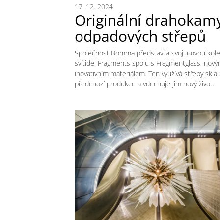
17. 12. 2024
Originální drahokamy
odpadových střepů
Společnost Bomma představila svoji novou kole
svítidel Fragments spolu s Fragmentglass, nov
inovativním materiálem. Ten využívá střepy skla 
předchozí produkce a vdechuje jim nový život.