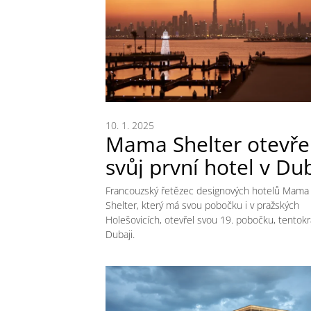
10. 1. 2025
Mama Shelter otevře
svůj první hotel v Dub
Francouzský řetězec designových hotelů Mama
Shelter, který má svou pobočku i v pražských
Holešovicích, otevřel svou 19. pobočku, tentokr
Dubaji.