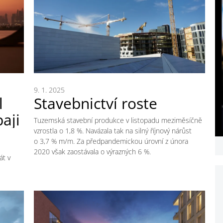
9. 1. 2025
l
Stavebnictví roste
aji
Tuzemská stavební produkce v listopadu meziměsíčně
vzrostla o 1,8 %. Navázala tak na silný říjnový nárůst
o 3,7 % m/m. Za předpandemickou úrovní z února
2020 však zaostávala o výrazných 6 %.
át v