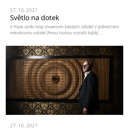
27. 10. 2021
Světlo na dotek
V Praze vznikl nový showroom italských svítidel V jedinečném
mikrokosmu svítidel žhnou touhou rozsvítit každý …
27. 10. 2021