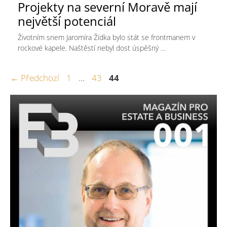
Projekty na severní Moravě mají
největší potenciál
Životním snem Jaromíra Žídka bylo stát se frontmanem v
rockové kapele. Naštěstí nebyl dost úspěšný …
Stránka
Stránka
Stránka
←
Předchozí
1
…
43
44