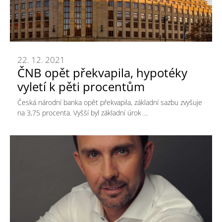
22. 12. 2021
ČNB opět překvapila, hypotéky
vyletí k pěti procentům
Česká národní banka opět překvapila, základní sazbu zvyšuje
na 3,75 procenta. Vyšší byl základní úrok …