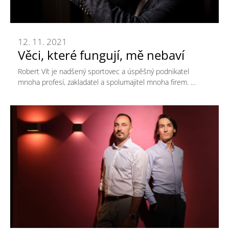
12. 11. 2021
Věci, které fungují, mě nebaví
Robert Vít je nadšený sportovec a úspěšný podnikatel
mnoha profesí, zakladatel a spolumajitel mnoha firem. …