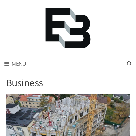
Přeskočit
na
obsah
MENU
Business