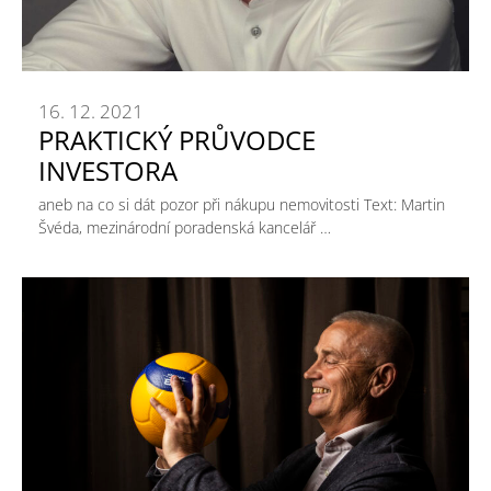
16. 12. 2021
PRAKTICKÝ PRŮVODCE
INVESTORA
aneb na co si dát pozor při nákupu nemovitosti Text: Martin
Švéda, mezinárodní poradenská kancelář …