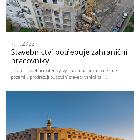
7. 1. 2022
Stavebnictví potřebuje zahraniční
pracovníky
„Drahé stavební materiály, vysoká cena práce a růst cen
pozemků prodražují budování staveb. Vzniká tak …