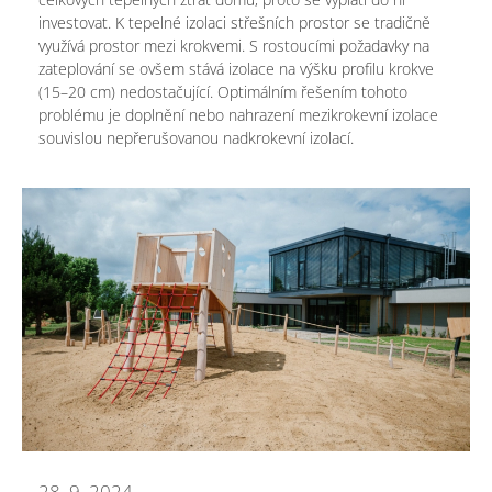
investovat. K tepelné izolaci střešních prostor se tradičně
využívá prostor mezi krokvemi. S rostoucími požadavky na
zateplování se ovšem stává izolace na výšku profilu krokve
(15–20 cm) nedostačující. Optimálním řešením tohoto
problému je doplnění nebo nahrazení mezikrokevní izolace
souvislou nepřerušovanou nadkrokevní izolací.
28. 9. 2024