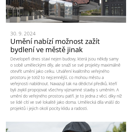
30. 9. 2024
Umění nabízí možnost zažít
bydlení ve městě jinak
Developeři dnes staví nejen budovy, která jsou někdy samy
o sobě uměleckými díly, ale snaží se své projekty maximálně
otevřít umění jako celku. Utváření kvalitního veřejného
prostoru je totiž to nejcennější, co mohou městu a
veřejnosti nabídnout. Navazují tak na dědictví předků, kteří
byli zvyklí propojovat všechny významné stavby s uměním. A
umění do veřejného prostoru patří. Je to jedna z věcí, díky níž
se lidé cítí ve své lokalitě jako doma. Umělecká díla vnáší do
projektů i jejich okolí pocity klidu a radosti.