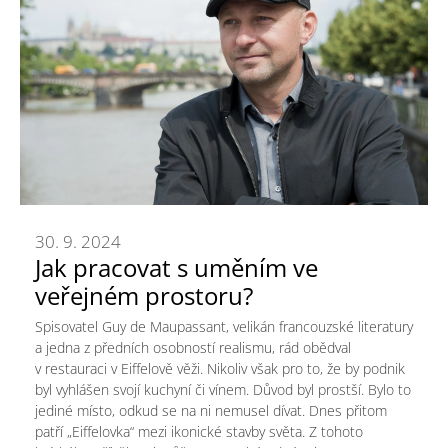
30. 9. 2024
Jak pracovat s uměním ve
veřejném prostoru?
Spisovatel Guy de Maupassant, velikán francouzské literatury
a jedna z předních osobností realismu, rád obědval
v restauraci v Eiffelově věži. Nikoliv však pro to, že by podnik
byl vyhlášen svojí kuchyní či vínem. Důvod byl prostší. Bylo to
jediné místo, odkud se na ni nemusel dívat. Dnes přitom
patří „Eiffelovka“ mezi ikonické stavby světa. Z tohoto