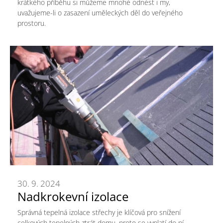
krátkého příběhu si můžeme mnohé odnést i my,
uvažujeme-li o zasazení uměleckých děl do veřejného
prostoru.
30. 9. 2024
Nadkrokevní izolace
Správná tepelná izolace střechy je klíčová pro snížení
celkových tepelných ztrát domu, proto se vyplatí do ní