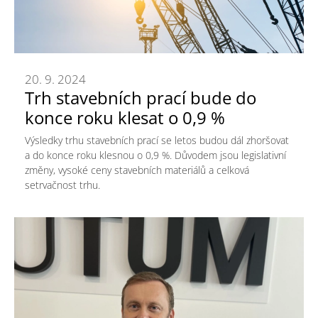
20. 9. 2024
Trh stavebních prací bude do
konce roku klesat o 0,9 %
Výsledky trhu stavebních prací se letos budou dál zhoršovat
a do konce roku klesnou o 0,9 %. Důvodem jsou legislativní
změny, vysoké ceny stavebních materiálů a celková
setrvačnost trhu.