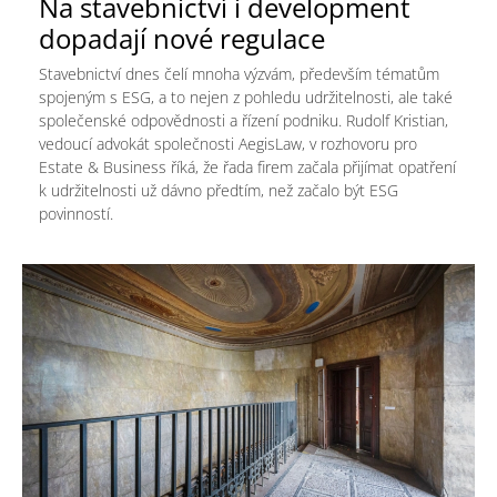
Na stavebnictví i development
dopadají nové regulace
Stavebnictví dnes čelí mnoha výzvám, především tématům
spojeným s ESG, a to nejen z pohledu udržitelnosti, ale také
společenské odpovědnosti a řízení podniku. Rudolf Kristian,
vedoucí advokát společnosti AegisLaw, v rozhovoru pro
Estate & Business říká, že řada firem začala přijímat opatření
k udržitelnosti už dávno předtím, než začalo být ESG
povinností.