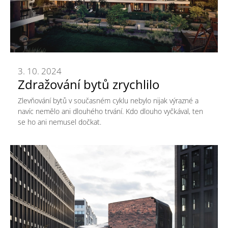
3. 10. 2024
Zdražování bytů zrychlilo
Zlevňování bytů v současném cyklu nebylo nijak výrazné a
navíc nemělo ani dlouhého trvání. Kdo dlouho vyčkával, ten
se ho ani nemusel dočkat.