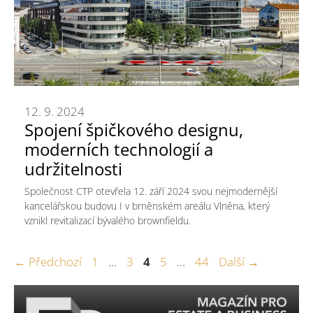
12. 9. 2024
Spojení špičkového designu,
moderních technologií a
udržitelnosti
Společnost CTP otevřela 12. září 2024 svou nejmodernější
kancelářskou budovu I v brněnském areálu Vlněna, který
vznikl revitalizací bývalého brownfieldu.
Stránka
Stránka
Stránka
Stránka
Stránka
←
Předchozí
1
…
3
4
5
…
44
Další
→