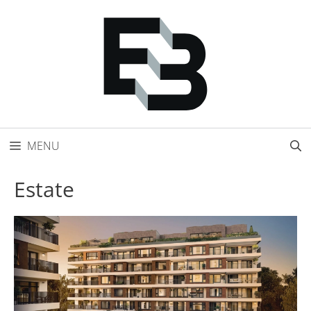
Přeskočit
na
obsah
MENU
Estate