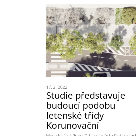
17. 2. 2022
Studie představuje
budoucí podobu
letenské třídy
Korunovační
Městská část Praha 7, hlavní město Praha a Inst