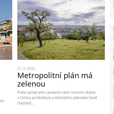
21. 2. 2022
Metropolitní plán má
zelenou
Praha vystaví jeho upravený návrh na konci dubna
v Centru architektury a městského plánování Nově
ice
chystaný …