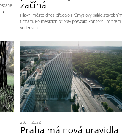
začíná
dostane
ou
Hlavní město dnes předalo Průmyslový palác stavebním
firmám. Po měsících příprav převzalo konsorcium firem
vedených …
28. 1. 2022
Praha má nová pravidla