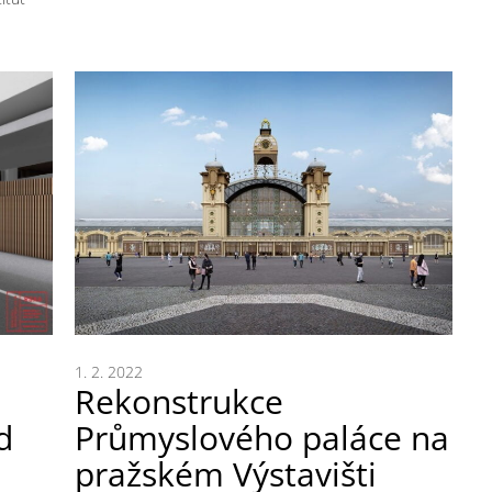
1. 2. 2022
Rekonstrukce
d
Průmyslového paláce na
pražském Výstavišti