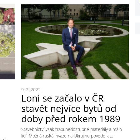
9. 2. 2022
Loni se začalo v ČR
stavět nejvíce bytů od
doby před rokem 1989
Stavebnictví však trápí nedostupné materiály a málo
lidí. Možná ruská invaze na Ukrajinu povede k …
itut