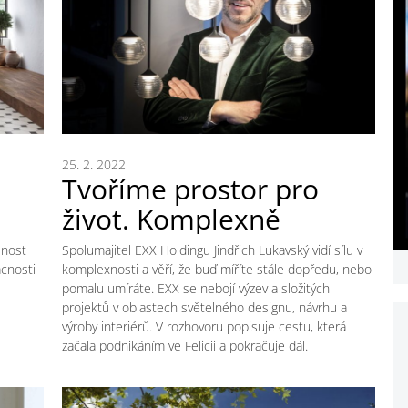
25. 2. 2022
Tvoříme prostor pro
život. Komplexně
lnost
Spolumajitel EXX Holdingu Jindřich Lukavský vidí sílu v
ácnosti
komplexnosti a věří, že buď míříte stále dopředu, nebo
pomalu umíráte. EXX se nebojí výzev a složitých
projektů v oblastech světelného designu, návrhu a
výroby interiérů. V rozhovoru popisuje cestu, která
začala podnikáním ve Felicii a pokračuje dál.