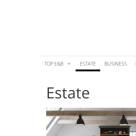
Přeskočit
na
obsah
TOP E&B
ESTATE
BUSINESS
Estate