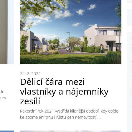
24. 2. 2022
Dělicí čára mezi
vlastníky a nájemníky
tle
rev
zesílí
Rekordní rok 2021 vystřídá klidnější období, kdy dojde
ke zpomalení trhu i růstu cen nemovitostí. …