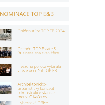
NOMINACE TOP E&B
Ohlédnutí za TOP EB 2024
Ocenění TOP Estate &
Business zná své vítěze
Hvězdná porota vybírala
vítěze ocenění TOP EB
Architektonicko-
urbanistický koncept
rekonstrukce stanice
metra C Kačerov
Hybernská Office