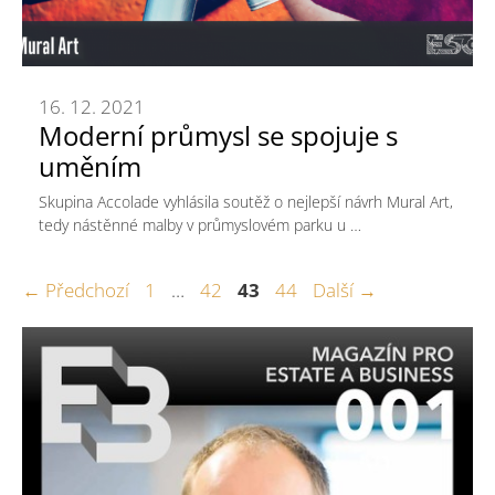
16. 12. 2021
Moderní průmysl se spojuje s
uměním
Skupina Accolade vyhlásila soutěž o nejlepší návrh Mural Art,
tedy nástěnné malby v průmyslovém parku u …
Stránka
Stránka
Stránka
Stránka
←
Předchozí
1
…
42
43
44
Další
→