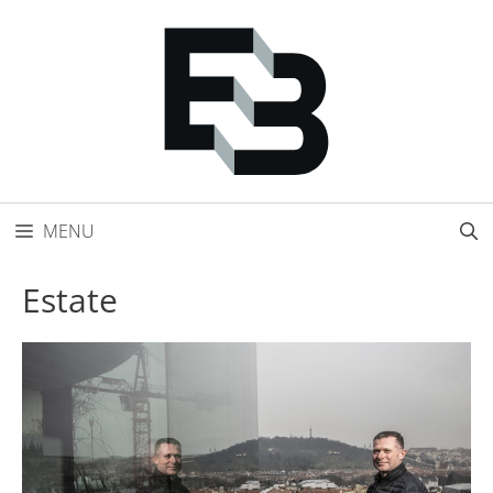
Přeskočit
na
obsah
MENU
Estate