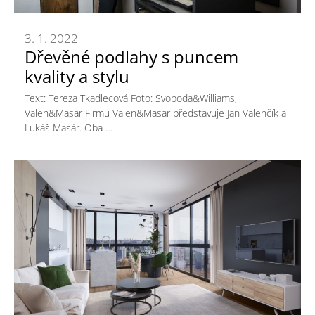
3. 1. 2022
Dřevěné podlahy s puncem
kvality a stylu
Text: Tereza Tkadlecová Foto: Svoboda&Williams,
Valen&Masar Firmu Valen&Masar představuje Jan Valenčík a
Lukáš Masár. Oba …