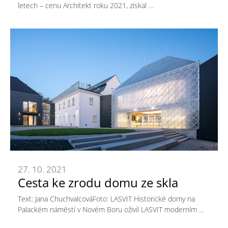
letech – cenu Architekt roku 2021, získal …
27. 10. 2021
Cesta ke zrodu domu ze skla
Text: Jana ChuchvalcováFoto: LASVIT Historické domy na
Palackém náměstí v Novém Boru oživil LASVIT moderním …