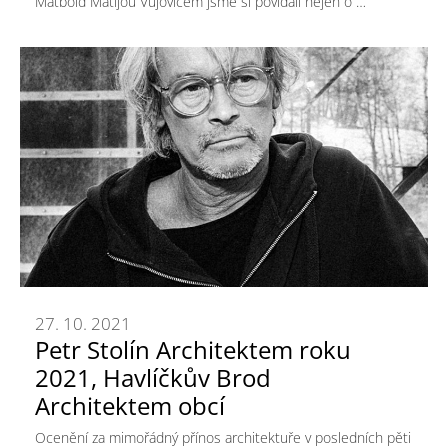
Matbold Matijou Vujovičem jsme si povídali nejen o …
27. 10. 2021
Petr Stolín Architektem roku
2021, Havlíčkův Brod
Architektem obcí
Ocenění za mimořádný přínos architektuře v posledních pěti