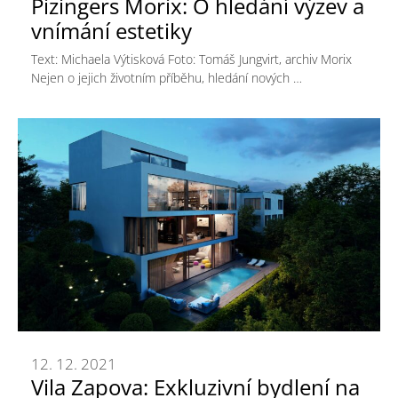
Pizingers Morix: O hledání výzev a
vnímání estetiky
Text: Michaela Výtisková Foto: Tomáš Jungvirt, archiv Morix
Nejen o jejich životním příběhu, hledání nových …
12. 12. 2021
Vila Zapova: Exkluzivní bydlení na