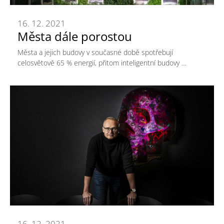
16. 12. 2021
Města dále porostou
Města a jejich budovy v současné době spotřebují
celosvětově 65 % energií, přitom inteligentní budovy …
16. 12. 2021