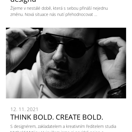
Žijeme v nestálé době, která s sebou přináší nejednu
změnu. Nová situace nás nutí přehodnocovat …
12. 11. 2021
THINK BOLD. CREATE BOLD.
S designérem, zakladatelem a kreativním ředitelem studia