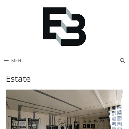
Přeskočit
na
obsah
MENU
Estate