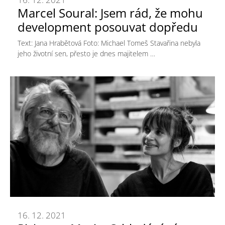
Marcel Soural: Jsem rád, že mohu
development posouvat dopředu
Text: Jana Hrabětová Foto: Michael Tomeš Stavařina nebyla
jeho životní sen, přesto je dnes majitelem …
16. 12. 2021