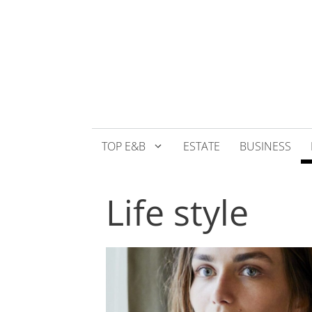
Přeskočit
na
obsah
TOP E&B
ESTATE
BUSINESS
Life style