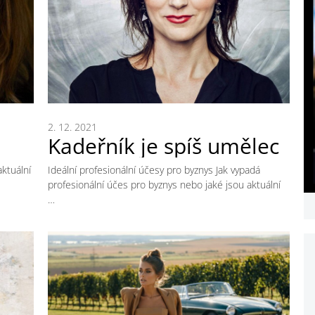
2. 12. 2021
Kadeřník je spíš umělec
aktuální
Ideální profesionální účesy pro byznys Jak vypadá
profesionální účes pro byznys nebo jaké jsou aktuální
…