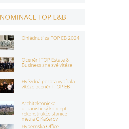
NOMINACE TOP E&B
Ohlédnutí za TOP EB 2024
Ocenění TOP Estate &
Business zná své vítěze
Hvězdná porota vybírala
vítěze ocenění TOP EB
Architektonicko-
urbanistický koncept
rekonstrukce stanice
metra C Kačerov
Hybernská Office