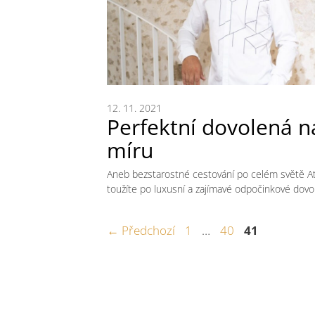
12. 11. 2021
Perfektní dovolená n
míru
Aneb bezstarostné cestování po celém světě A
toužíte po luxusní a zajímavé odpočinkové dovo
Stránka
Stránka
Stránka
←
Předchozí
1
…
40
41