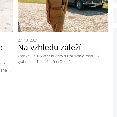
27. 10. 2021
a
Na vzhledu záleží
Značka PONER vsadila v covidu na byznys módu. A
vyplatilo se Text: Kateřina Doul Foto: …
ť už
lené, …