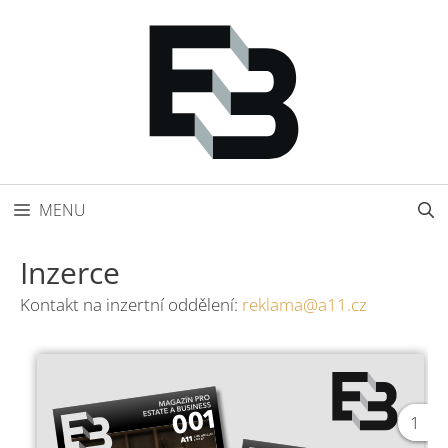
Přeskočit
na
obsah
MENU
Inzerce
Kontakt na inzertní oddělení:
reklama@a11.cz
1
1