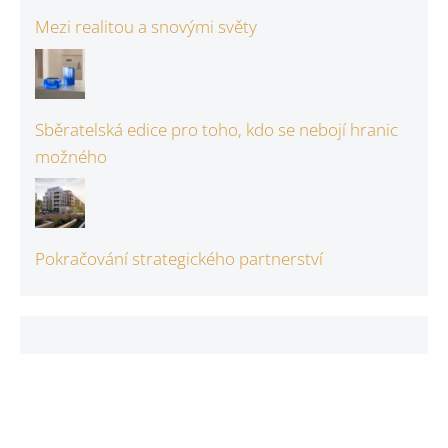
Mezi realitou a snovými světy
Sběratelská edice pro toho, kdo se nebojí hranic
možného
Pokračování strategického partnerství
Copyright © 2021-2026 | A11 s.r.o., šíření obsahu serveru
Estate & Business je bez písemného souhlasu zakázáno.