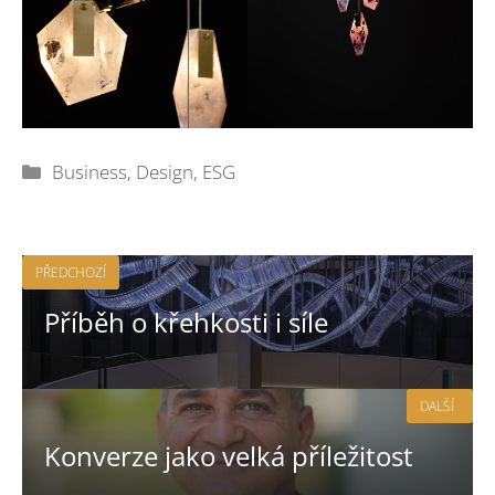
Rubriky
Business
,
Design
,
ESG
PŘEDCHOZÍ
Příběh o křehkosti i síle
DALŠÍ
Konverze jako velká příležitost