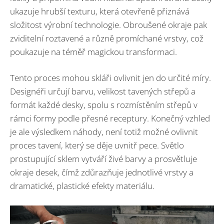
ukazuje hrubší texturu, která otevřeně přiznává
složitost výrobní technologie. Obroušené okraje pak
zviditelní roztavené a různě promíchané vrstvy, což
poukazuje na téměř magickou transformaci.
Tento proces mohou skláři ovlivnit jen do určité míry.
Designéři určují barvu, velikost tavených střepů a
formát každé desky, spolu s rozmístěním střepů v
rámci formy podle přesné receptury. Konečný vzhled
je ale výsledkem náhody, není totiž možné ovlivnit
proces tavení, který se děje uvnitř pece. Světlo
prostupující sklem vytváří živé barvy a prosvětluje
okraje desek, čímž zdůrazňuje jednotlivé vrstvy a
dramatické, plastické efekty materiálu.