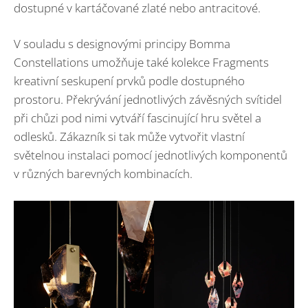
dostupné v kartáčované zlaté nebo antracitové.
V souladu s designovými principy Bomma
Constellations umožňuje také kolekce Fragments
kreativní seskupení prvků podle dostupného
prostoru. Překrývání jednotlivých závěsných svítidel
při chůzi pod nimi vytváří fascinující hru světel a
odlesků. Zákazník si tak může vytvořit vlastní
světelnou instalaci pomocí jednotlivých komponentů
v různých barevných kombinacích.