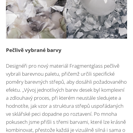
Pečlivě vybrané barvy
Designéři pro nový materiál Fragmentglass pečlivě
vybrali barevnou paletu, přičemž určili specifické
poměry barevných střepů, aby dosáhli požadovaného
efektu. „Vývoj jednotlivých barev desek byl komplexní
a zdlouhavý proces, při kterém neustále sledujete a
hodnotíte, jak vzor a struktura střepů uspořádaných
ve sklářské peci dopadne po roztavení. Po mnoha
pokusech jsme přišli s třemi barvami, které lze krásně
kombinovat, přestože každá je vizuálně silná i sama o