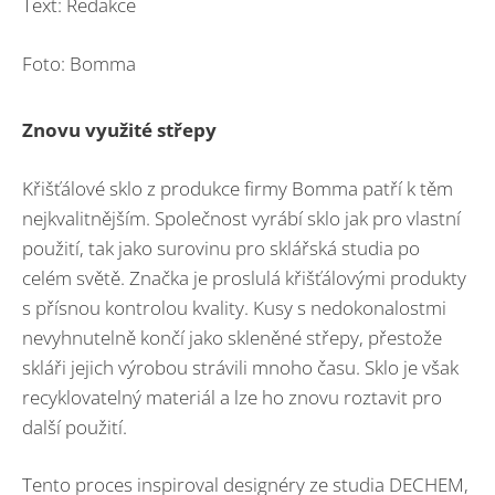
Text: Redakce
Foto: Bomma
Znovu využité střepy
Křišťálové sklo z produkce firmy Bomma patří k těm
nejkvalitnějším. Společnost vyrábí sklo jak pro vlastní
použití, tak jako surovinu pro sklářská studia po
celém světě. Značka je proslulá křišťálovými produkty
s přísnou kontrolou kvality. Kusy s nedokonalostmi
nevyhnutelně končí jako skleněné střepy, přestože
skláři jejich výrobou strávili mnoho času. Sklo je však
recyklovatelný materiál a lze ho znovu roztavit pro
další použití.
Tento proces inspiroval designéry ze studia DECHEM,