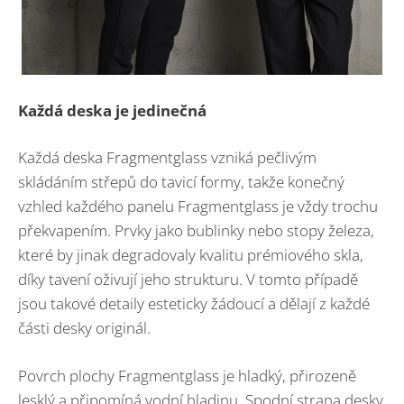
Každá deska je jedinečná
Každá deska Fragmentglass vzniká pečlivým
skládáním střepů do tavicí formy, takže konečný
vzhled každého panelu Fragmentglass je vždy trochu
překvapením. Prvky jako bublinky nebo stopy železa,
které by jinak degradovaly kvalitu prémiového skla,
díky tavení oživují jeho strukturu. V tomto případě
jsou takové detaily esteticky žádoucí a dělají z každé
části desky originál.
Povrch plochy Fragmentglass je hladký, přirozeně
lesklý a připomíná vodní hladinu. Spodní strana desky