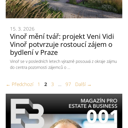
15. 3. 2026
Vinoř mění tvář: projekt Veni Vidi
Vinoř potvrzuje rostoucí zájem o
bydlení v Praze
Vinoř se v posledních letech výrazně posouvá z okraje zájmu
do centra pozornosti zájemců o …
Stránka
Stránka
Stránka
Stránka
←
Předchozí
1
2
3
…
97
Další
→