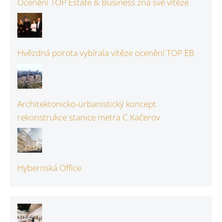
Ocenění TOP Estate & Business zná své vítěze
Hvězdná porota vybírala vítěze ocenění TOP EB
Architektonicko-urbanistický koncept
rekonstrukce stanice metra C Kačerov
Hybernská Office