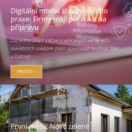
Digitální model stavby míří do
praxe: Firmy mají půl roku na
přípravu
Od ledna 2027 začne u vybraných veřejných
stavebních zakázek platit povinnost využívat BIM
a Datový…
PŘEČÍST »
První měsíc Nové zelené