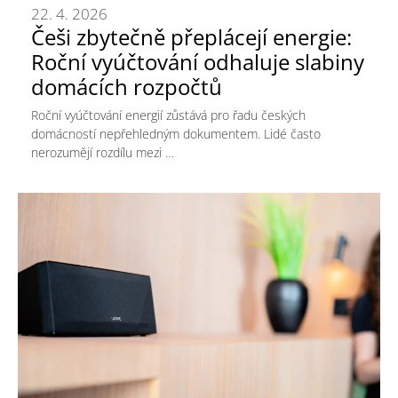
22. 4. 2026
Češi zbytečně přeplácejí energie:
Roční vyúčtování odhaluje slabiny
domácích rozpočtů
Roční vyúčtování energií zůstává pro řadu českých
domácností nepřehledným dokumentem. Lidé často
nerozumějí rozdílu mezi …