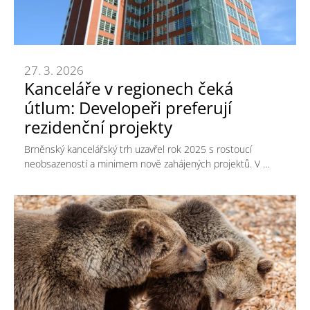
27. 3. 2026
Kanceláře v regionech čeká
útlum: Developeři preferují
rezidenční projekty
Brněnský kancelářský trh uzavřel rok 2025 s rostoucí
neobsazeností a minimem nově zahájených projektů. V …