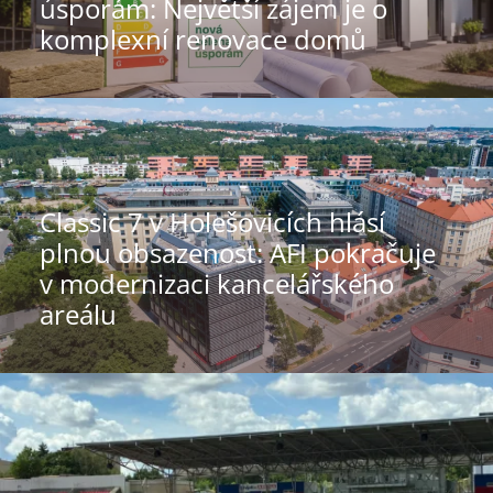
úsporám: Největší zájem je o
komplexní renovace domů
Classic 7 v Holešovicích hlásí
plnou obsazenost: AFI pokračuje
v modernizaci kancelářského
areálu