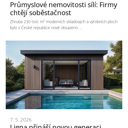
Průmyslové nemovitosti sílí: Firmy
chtějí soběstačnost
Zhruba 230 tisíc m² moderních skladových a výrobních ploch
bylo v České republice nově obsazeno …
7. 5. 2026
Ligna přináší novou generaci