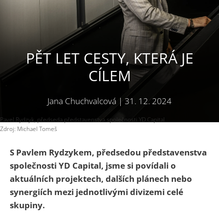
PĚT LET CESTY, KTERÁ JE
CÍLEM
Jana Chuchvalcová
|
31. 12. 2024
Pavel Rydzyk, předseda představenstva společnosti YD Capital
Zdroj: Michael Tomeš
S Pavlem Rydzykem, předsedou představenstva
společnosti YD Capital, jsme si povídali o
aktuálních projektech, dalších plánech nebo
synergiích mezi jednotlivými divizemi celé
skupiny.