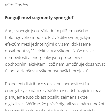
Miris Garden
Fungují mezi segmenty synergie?
Ano, synergie jsou základním pilířem našeho
holdingového modelu. Právě díky synergickým
efektům mezi jednotlivými divizemi dokážeme
dosáhnout vyšší efektivity a výkonu. Naše divize
nemovitostí a energetiky jsou propojeny s
obchodními aktivitami, což nám umožňuje dosahovat
úspor a zlepšovat výkonnost našich projektů.
Propojení distribuce s divizemi nemovitostí a
energetiky se nám osvědčilo a v nadcházejícím roce
plánujeme tuto oblast posílit, zejména skrze
digitalizaci. Věříme, že právě digitalizace nám umožní
lépe využít potenciál našich interních i externích