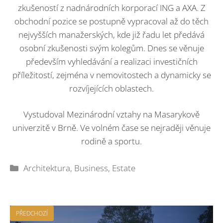
zkušeností z nadnárodních korporací ING a AXA. Z
obchodní pozice se postupně vypracoval až do těch
nejvyšších manažerských, kde již řadu let předává
osobní zkušenosti svým kolegům. Dnes se věnuje
především vyhledávání a realizaci investičních
příležitostí, zejména v nemovitostech a dynamicky se
rozvíjejících oblastech.
Vystudoval Mezinárodní vztahy na Masarykově
univerzitě v Brně. Ve volném čase se nejraději věnuje
rodině a sportu.
Rubriky
Architektura
,
Business
,
Estate
PŘEDCHOZÍ