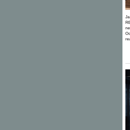
Ja
RE
ne
Od
re