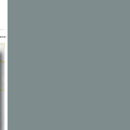
erce.