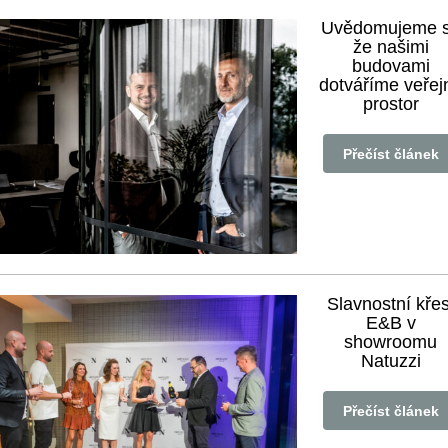
Uvědomujeme s
že našimi
budovami
dotváříme veřej
prostor
Přečíst článek
Slavnostní křes
E&B v
showroomu
Natuzzi
Přečíst článek