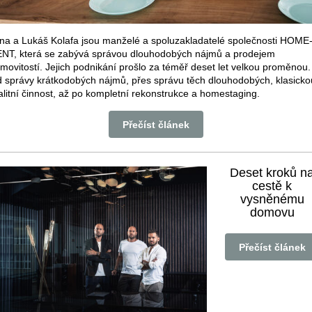
na a Lukáš Kolafa jsou manželé a spoluzakladatelé společnosti HOME
NT, která se zabývá správou dlouhodobých nájmů a prodejem
movitostí. Jejich podnikání prošlo za téměř deset let velkou proměnou.
 správy krátkodobých nájmů, přes správu těch dlouhodobých, klasicko
alitní činnost, až po kompletní rekonstrukce a homestaging.
Přečíst článek
Deset kroků n
cestě k
vysněnému
domovu
Přečíst článek