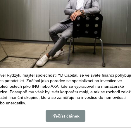
vel Rydzyk, majitel společnosti YD Capital, se ve světě financí pohybuj
es patnáct let. Začínal jako poradce se specializací na investice ve
olečnostech jako ING nebo AXA, kde se vypracoval na manažerské
zice. Postupně mu však byl svět korporátu malý, a tak se rozhodl založi
astní finanční skupinu, která se zaměřuje na investice do nemovitostí
bo energetiky.
Přečíst článek