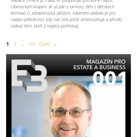
Nadace SYNER již tradičně podporuje potřebné napříč
Libereckým krajem, ať už jde o seniory, děti z dětských
domovů či zdravotnická zařízení. Adventní období je pro
nadaci příležitostí, kdy své úsilí ještě zintenzivňuje a přináší
radost těm, kteří ji nejvíce potřebují.
Stránka
Stránka
Stránka
1
2
…
44
Další
→