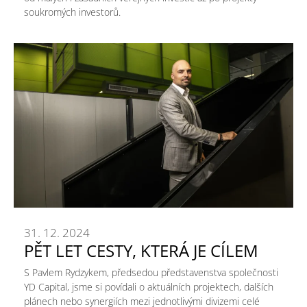
soukromých investorů.
31. 12. 2024
PĚT LET CESTY, KTERÁ JE CÍLEM
S Pavlem Rydzykem, předsedou představenstva společnosti
YD Capital, jsme si povídali o aktuálních projektech, dalších
plánech nebo synergiích mezi jednotlivými divizemi celé