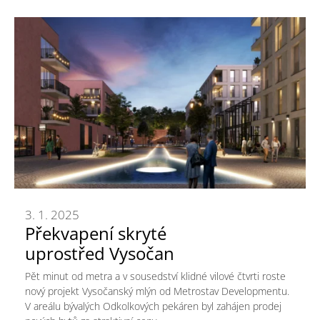
3. 1. 2025
Překvapení skryté
uprostřed Vysočan
Pět minut od metra a v sousedství klidné vilové čtvrti roste
nový projekt Vysočanský mlýn od Metrostav Developmentu.
V areálu bývalých Odkolkových pekáren byl zahájen prodej