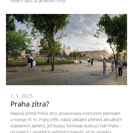
nových bytů za atraktivní ceny.
1. 1. 2025
Praha zítra?
Mapový portál Praha zítra, provozovaný Institutem plánování
a rozvoje hl. m. Prahy (IPR), nabízí základní přehled aktuálních
stavebních záměrů, jež budou formovat budoucí tvář Prahy –
od malých i zásadních veřejných investic až po projekty