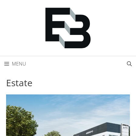
Přeskočit
na
obsah
MENU
Estate