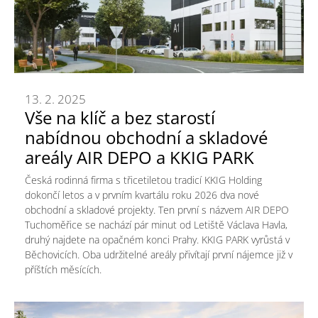
13. 2. 2025
Vše na klíč a bez starostí
nabídnou obchodní a skladové
areály AIR DEPO a KKIG PARK
Česká rodinná firma s třicetiletou tradicí KKIG Holding
dokončí letos a v prvním kvartálu roku 2026 dva nové
obchodní a skladové projekty. Ten první s názvem AIR DEPO
Tuchoměřice se nachází pár minut od Letiště Václava Havla,
druhý najdete na opačném konci Prahy. KKIG PARK vyrůstá v
Běchovicích. Oba udržitelné areály přivítají první nájemce již v
příštích měsících.