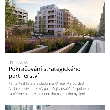
31. 1. 2025
Pokračování strategického
partnerství
Penta Real Estate a platforma XPlace, kterou vlastní
Arcibiskupství pražské, pokračují v úspěšné spolupráci
zaměřené na rozvoj moderního nájemního bydlení.