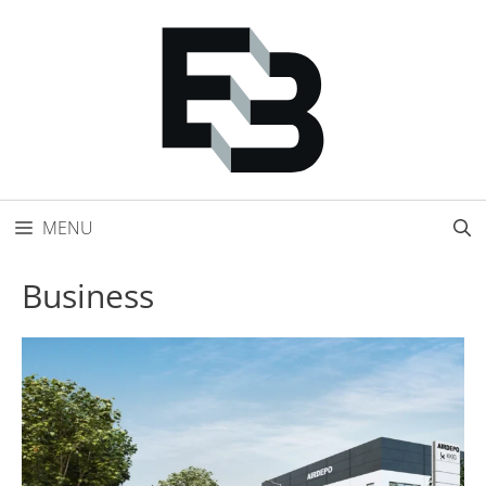
Přeskočit
na
obsah
MENU
Business