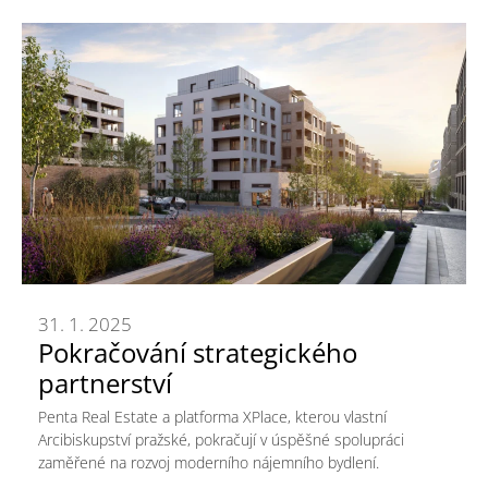
31. 1. 2025
Pokračování strategického
partnerství
Penta Real Estate a platforma XPlace, kterou vlastní
Arcibiskupství pražské, pokračují v úspěšné spolupráci
zaměřené na rozvoj moderního nájemního bydlení.