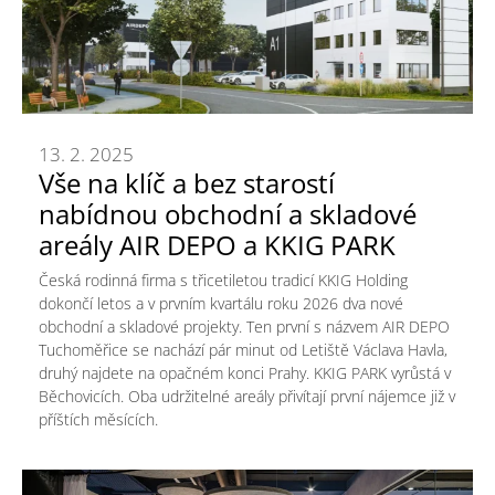
13. 2. 2025
Vše na klíč a bez starostí
nabídnou obchodní a skladové
areály AIR DEPO a KKIG PARK
Česká rodinná firma s třicetiletou tradicí KKIG Holding
dokončí letos a v prvním kvartálu roku 2026 dva nové
obchodní a skladové projekty. Ten první s názvem AIR DEPO
Tuchoměřice se nachází pár minut od Letiště Václava Havla,
druhý najdete na opačném konci Prahy. KKIG PARK vyrůstá v
Běchovicích. Oba udržitelné areály přivítají první nájemce již v
příštích měsících.