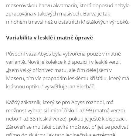
moserovskou barvu akvamarín, která doposud nebyla
zpracována v takových masivech. Barva je tak
mnohem tmavší než u ostatních křišťálových výrobků.
Variabilita v lesklé i matné úpravě
Původní váza Abyss byla vytvořena pouze v matné
variantě. Nově je kolekce k dispozici i v lesklé verzi.
„Jsem velký příznivec matu, ale čím déle jsem v
Moseru, tím víc propadám lesklému křišťálu, který má
krásnou optiku,“ vysvětluje Jan Plecháč.
Každý zákazník, který se pro Abyss rozhodl, má
možnost vybrat si limitní číslo 1 až 99 (matná verze)
nebo 1 až 33 (lesklá verze), pokud je ještě k dispozici.
Zároveň se mu také otevírá možnost přijet se podívat
přímo do sklárny, jak tato jedinečná a extrémně