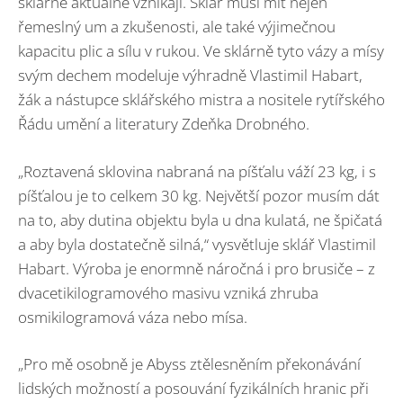
sklárně aktuálně vznikají. Sklář musí mít nejen
řemeslný um a zkušenosti, ale také výjimečnou
kapacitu plic a sílu v rukou. Ve sklárně tyto vázy a mísy
svým dechem modeluje výhradně Vlastimil Habart,
žák a nástupce sklářského mistra a nositele rytířského
Řádu umění a literatury Zdeňka Drobného.
„Roztavená sklovina nabraná na píšťalu váží 23 kg, i s
píšťalou je to celkem 30 kg. Největší pozor musím dát
na to, aby dutina objektu byla u dna kulatá, ne špičatá
a aby byla dostatečně silná,“ vysvětluje sklář Vlastimil
Habart. Výroba je enormně náročná i pro brusiče – z
dvacetikilogramového masivu vzniká zhruba
osmikilogramová váza nebo mísa.
„Pro mě osobně je Abyss ztělesněním překonávání
lidských možností a posouvání fyzikálních hranic při