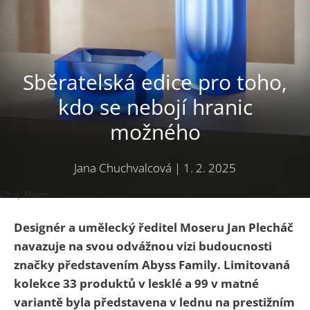
Sběratelská edice pro toho,
kdo se nebojí hranic
možného
Jana Chuchvalcová
|
1. 2. 2025
Zdroj: Moser
Designér a umělecký ředitel Moseru Jan Plecháč
navazuje na svou odvážnou vizi budoucnosti
značky představením Abyss Family. Limitovaná
kolekce 33 produktů v lesklé a 99 v matné
variantě byla představena v lednu na prestižním