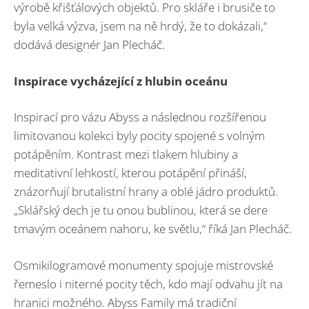
výrobě křišťálových objektů. Pro skláře i brusiče to
byla velká výzva, jsem na ně hrdý, že to dokázali,“
dodává designér Jan Plecháč.
Inspirace vycházející z hlubin oceánu
Inspirací pro vázu Abyss a následnou rozšířenou
limitovanou kolekci byly pocity spojené s volným
potápěním. Kontrast mezi tlakem hlubiny a
meditativní lehkostí, kterou potápění přináší,
znázorňují brutalistní hrany a oblé jádro produktů.
„Sklářský dech je tu onou bublinou, která se dere
tmavým oceánem nahoru, ke světlu,“ říká Jan Plecháč.
Osmikilogramové monumenty spojuje mistrovské
řemeslo i niterné pocity těch, kdo mají odvahu jít na
hranici možného. Abyss Family má tradiční