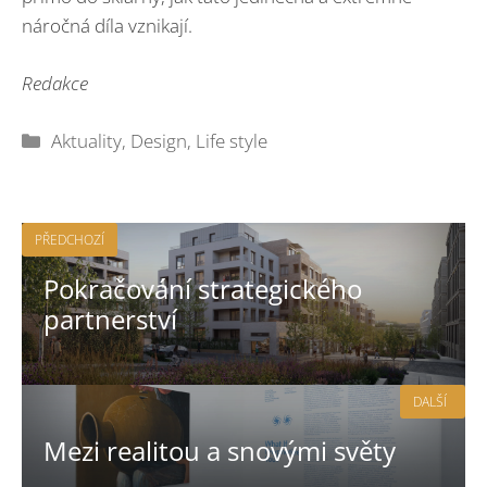
náročná díla vznikají.
Redakce
Rubriky
Aktuality
,
Design
,
Life style
PŘEDCHOZÍ
Pokračování strategického
partnerství
DALŠÍ
Mezi realitou a snovými světy