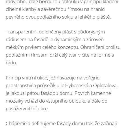
řady cihel, dále bordurou oblouku v principu kladení
cihelné klenby a závěrečnou římsou na hranici
pevného dvoupodlažního soklu a lehkého pláště.
Transparentní, odlehčený plášť s půdorysným
rádiusem na fasádě je dynamickým a zároveň
měkkým prvkem celého konceptu. Ohraničení prolisu
podlažními římsami drží celý tvar v čitelné formě a
řádu.
Princip vnitřní ulice, jež navazuje na veřejné
prostranství a průsečík ulic Hybernská a Opletalova,
je jakousi pátou fasádou domu. Povrch kamenné
mozaiky vchází do vstupního oblouku a dále do
pasáže/vnitřní ulice.
Chápeme a definujeme fasády domu tak, že začínají