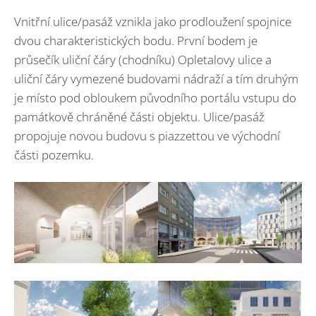
Vnitřní ulice/pasáž vznikla jako prodloužení spojnice
dvou charakteristických bodu. První bodem je
průsečík uliční čáry (chodníku) Opletalovy ulice a
uliční čáry vymezené budovami nádraží a tím druhým
je místo pod obloukem původního portálu vstupu do
památkově chráněné části objektu. Ulice/pasáž
propojuje novou budovu s piazzettou ve východní
části pozemku.