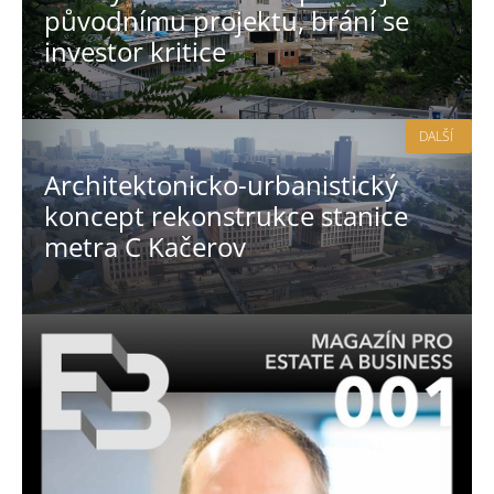
původnímu projektu, brání se
investor kritice
DALŠÍ
Architektonicko-urbanistický
koncept rekonstrukce stanice
metra C Kačerov