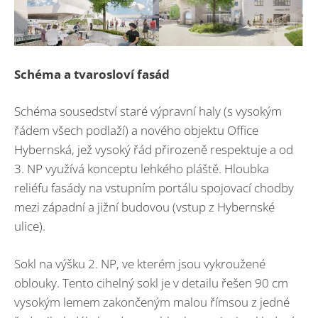
Schéma a tvarosloví fasád
Schéma sousedství staré výpravní haly (s vysokým
řádem všech podlaží) a nového objektu Office
Hybernská, jež vysoký řád přirozeně respektuje a od
3. NP využívá konceptu lehkého pláště. Hloubka
reliéfu fasády na vstupním portálu spojovací chodby
mezi západní a jižní budovou (vstup z Hybernské
ulice).
Sokl na výšku 2. NP, ve kterém jsou vykroužené
oblouky. Tento cihelný sokl je v detailu řešen 90 cm
vysokým lemem zakončeným malou římsou z jedné