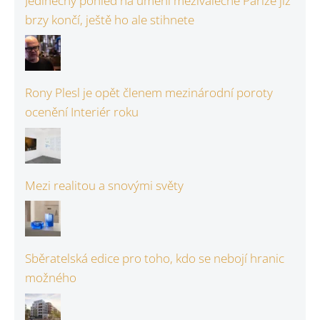
Jedinečný pohled na umění meziválečné Paříže již
brzy končí, ještě ho ale stihnete
Rony Plesl je opět členem mezinárodní poroty
ocenění Interiér roku
Mezi realitou a snovými světy
Sběratelská edice pro toho, kdo se nebojí hranic
možného