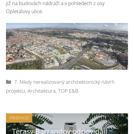
již na budovách nádraží a v pohledech z osy
Opletalovy ulice.
Rubriky
7. Nikdy nerealizovaný architektonický návrh
projektu
,
Architektura
,
TOP E&B
PŘEDCHOZÍ
Terasy Barrandov odpovídají