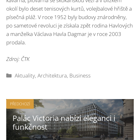
kavárna, plovárna se skokanskou věží a v blízkém
okolí bylo deset tenisových kurtů, volejbalové hřiště a
písečná pláž. V roce 1952 byly budovy znárodněny,
po sametové revoluci je získala zpět rodina Havlových
a manželka Václava Havla Dagmar je v roce 2003
prodala.
Zdroj: ČTK
Rubriky
Aktuality
,
Architektura
,
Business
PŘEDCHOZÍ
Palác Victoria nabízí eleganci i
funkčnost