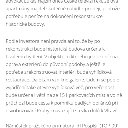
advokát Lukáš Hajžin dnes České televizi řekl, že dva
apartmány majitel skutečně nabídl k prodeji, protože
potřebuje peníze na dokončení rekonstrukce
historické budovy.
Podle investora není pravda ani to, že by po
rekonstrukci bude historická budova určena k
trvalému bydlení. V objektu, u kterého je dokončena
oprava exteriérů do původní podoby a ještě je
potřeba zrekonstruovat interiér, bude vyhlídková
restaurace. Dále tam vznikne galerie. Lidem se podle
vyjádření také otevře vyhlídková věž, pro veřejnost
bude určena i většina ze 151 parkovacích míst a volně
průchozí bude cesta k pomníku padlých obránců při
osvobozování Prahy i navazující stezka dolů k Vltavě.
Náměstek pražského primátora Jiří Pospíšil (TOP 09)