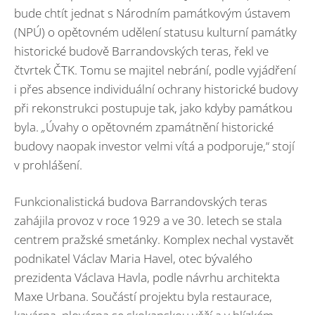
bude chtít jednat s Národním památkovým ústavem
(NPÚ) o opětovném udělení statusu kulturní památky
historické budově Barrandovských teras, řekl ve
čtvrtek ČTK. Tomu se majitel nebrání, podle vyjádření
i přes absence individuální ochrany historické budovy
při rekonstrukci postupuje tak, jako kdyby památkou
byla.
„
Úvahy o opětovném zpamátnění historické
budovy naopak investor velmi vítá a podporuje,“ stojí
v prohlášení.
Funkcionalistická budova Barrandovských teras
zahájila provoz v roce 1929 a ve 30. letech se stala
centrem pražské smetánky. Komplex nechal vystavět
podnikatel Václav Maria Havel, otec bývalého
prezidenta Václava Havla, podle návrhu architekta
Maxe Urbana. Součástí projektu byla restaurace,