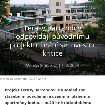
Terasy Barrandov
odpovídají původnímu
projektu, brání se investor
kritice
Monika Ginterová
|
1. 3. 2024
Rekonstrukce a přestavba Barrandovských terasm atav v červenci 2022. Foto:
Wikimedia Commons ( CC-BY-SA-4.0
Projekt Terasy Barrandov je v souladu se
stavebním povolením a územním plánem a
apartmány budou sloužit ke krátkodobému