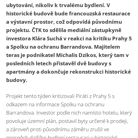
ubytování, nikoliv k trvalému bydlení. V
historické budově bude francouzská restaurace
a výstavní prostor, což odpovídá původnímu
projektu. ČTK to sdělila mediální zástupkyně
investora Klára Suchá v reakci na kritiku Prahy 5
a Spolku na ochranu Barrandova. Majitelem
teras je podnikatel Michalis Dzikos, který tam v
posledních letech přistavěl dvě budovy s
apartmány a dokončuje rekonstrukci historické
budovy.
Projekt tento týden kritizovali Piráti z Prahy 5 s
odkazem na informace Spolku na ochranu
Barrandova. Investor podle nich namísto hotelu, který
povoluje územní plán, postavil byty určené k prodeji,
a zároveň proti původnímu záměru zrušil ve
prospěch dalšího bydlení restauraci v historické