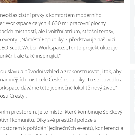
 neoklasicistní prvky s komfortem moderního
ber Workspace celých 4 630 m² pracovní plochy
cích místností, ale i vnitřní atrium, střešní terasy,
 eventy. „Náměstí Republiky 7 představuje naši vizi
CEO Scott.Weber Workspace. „Tento projekt ukazuje,
nkční, ale také inspirující.“
lou slávu a původní vzhled a zrekonstruovat ji tak, aby
namnějších míst celé České republiky. To se povedlo a
orkspace dáváme této jedinečné lokalitě nový život,“
sti Crestyl.
vním prostorem. Je to místo, které kombinuje špičkový
tivní komunitu. Díky své prestižní poloze s
 prostorem k pořádání jedinečných eventů, konferencí a