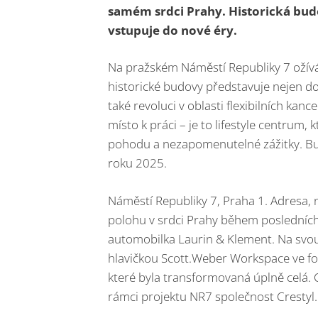
samém srdci Prahy. Historická bud
vstupuje do nové éry.
Na pražském Náměstí Republiky 7 ožívá
historické budovy představuje nejen do
také revoluci v oblasti flexibilních kan
místo k práci – je to lifestyle centrum,
pohodu a nezapomenutelné zážitky. Bu
roku 2025.
Náměstí Republiky 7, Praha 1. Adresa, 
polohu v srdci Prahy během posledních 1
automobilka Laurin & Klement. Na svou 
hlavičkou Scott.Weber Workspace ve fo
které byla transformovaná úplně celá. C
rámci projektu NR7 společnost Crestyl.