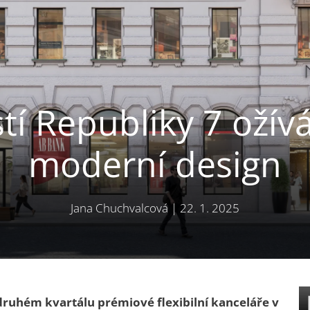
 Republiky 7 ožívá
moderní design
Jana Chuchvalcová
|
22. 1. 2025
ruhém kvartálu prémiové flexibilní kanceláře v