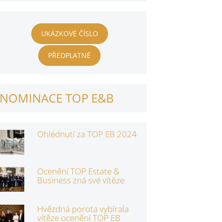
UKÁZKOVÉ ČÍSLO
PŘEDPLATNÉ
NOMINACE TOP E&B
Ohlédnutí za TOP EB 2024
Ocenění TOP Estate &
Business zná své vítěze
Hvězdná porota vybírala
vítěze ocenění TOP EB