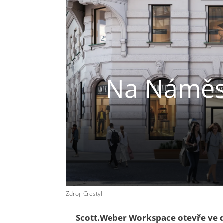
Na Náměstí
Zdroj: Crestyl
Scott.Weber Workspace otevře ve d