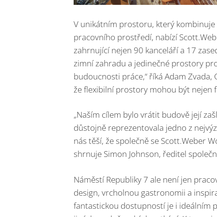
V unikátním prostoru, který kombinuje
pracovního prostředí, nabízí Scott.We
zahrnující nejen 90 kanceláří a 17 zaseda
zimní zahradu a jedinečné prostory pro
budoucnosti práce,“ říká Adam Zvada, 
že flexibilní prostory mohou být nejen fu
„Naším cílem bylo vrátit budově její zaš
důstojně reprezentovala jedno z nejvýz
nás těší, že společně se Scott.Weber W
shrnuje Simon Johnson, ředitel společno
Náměstí Republiky 7 ale není jen praco
design, vrcholnou gastronomii a inspira
fantastickou dostupností je i ideálním