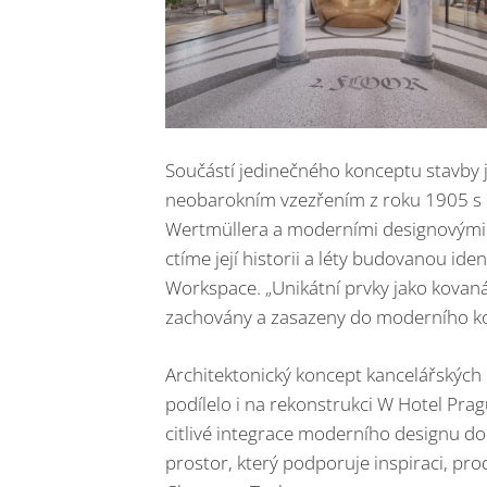
Součástí jedinečného konceptu stavby 
neobarokním vzezřením z roku 1905 s 
Wertmüllera a moderními designovými 
ctíme její historii a léty budovanou ide
Workspace. „Unikátní prvky jako kovaná z
zachovány a zasazeny do moderního kon
Architektonický koncept kancelářských 
podílelo i na rekonstrukci W Hotel Pra
citlivé integrace moderního designu do 
prostor, který podporuje inspiraci, prod