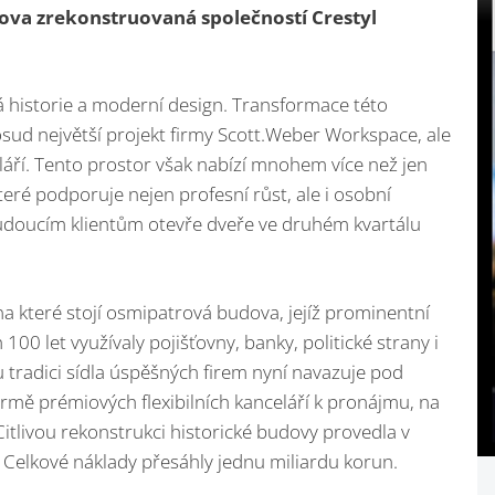
ova zrekonstruovaná společností Crestyl
 historie a moderní design. Transformace této
sud největší projekt firmy Scott.Weber Workspace, ale
celáří. Tento prostor však nabízí mnohem více než jen
 které podporuje nejen profesní růst, ale i osobní
doucím klientům otevře dveře ve druhém kvartálu
na které stojí osmipatrová budova, jejíž prominentní
00 let využívaly pojišťovny, banky, politické strany i
tradici sídla úspěšných firem nyní navazuje pod
rmě prémiových flexibilních kanceláří k pronájmu, na
itlivou rekonstrukci historické budovy provedla v
 Celkové náklady přesáhly jednu miliardu korun.