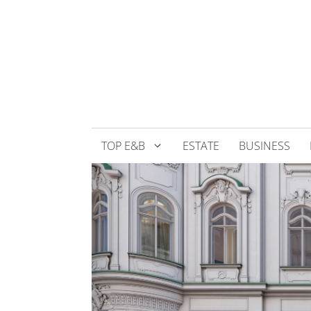
Přeskočit
na
obsah
TOP E&B
ESTATE
BUSINESS