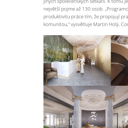
jiných společenských setkání. K tomu je
největší pojme až 130 osob. „Programov
produktivitu práce tím, že propojují p
komunitou,“ vysvětluje Martin Holý, C