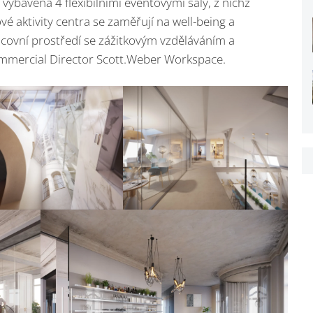
 vybavená 4 flexibilními eventovými sály, z nichž
é aktivity centra se zaměřují na well-being a
racovní prostředí se zážitkovým vzděláváním a
ommercial Director Scott.Weber Workspace.