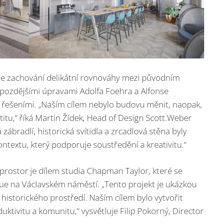
je zachování delikátní rovnováhy mezi původním
pozdějšími úpravami Adolfa Foehra a Alfonse
řešeními. „Naším cílem nebylo budovu měnit, naopak,
ntitu,“ říká Martin Žídek, Head of Design Scott.Weber
ábradlí, historická svítidla a zrcadlová stěna byly
textu, který podporuje soustředění a kreativitu.“
prostor je dílem studia Chapman Taylor, které se
gue na Václavském náměstí. „Tento projekt je ukázkou
historického prostředí. Naším cílem bylo vytvořit
uktivitu a komunitu,“ vysvětluje Filip Pokorný, Director