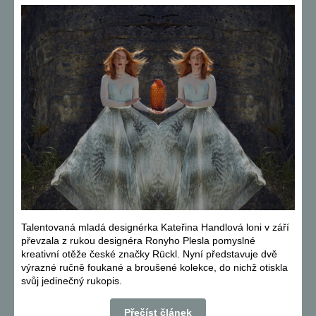
Talentovaná mladá designérka Kateřina Handlová loni v září
převzala z rukou designéra Ronyho Plesla pomyslné
kreativní otěže české značky Rückl. Nyní představuje dvě
výrazné ručně foukané a broušené kolekce, do nichž otiskla
svůj jedinečný rukopis.
Přečíst článek