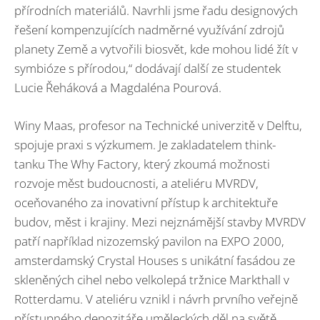
přírodních materiálů. Navrhli jsme řadu designových
řešení kompenzujících nadměrné využívání zdrojů
planety Země a vytvořili biosvět, kde mohou lidé žít v
symbióze s přírodou,“ dodávají další ze studentek
Lucie Řeháková a Magdaléna Pourová.
Winy Maas, profesor na Technické univerzitě v Delftu,
spojuje praxi s výzkumem. Je zakladatelem think-
tanku The Why Factory, který zkoumá možnosti
rozvoje měst budoucnosti, a ateliéru MVRDV,
oceňovaného za inovativní přístup k architektuře
budov, měst i krajiny. Mezi nejznámější stavby MVRDV
patří například nizozemský pavilon na EXPO 2000,
amsterdamský Crystal Houses s unikátní fasádou ze
skleněných cihel nebo velkolepá tržnice Markthall v
Rotterdamu. V ateliéru vznikl i návrh prvního veřejně
přístupného depozitáře uměleckých děl na světě