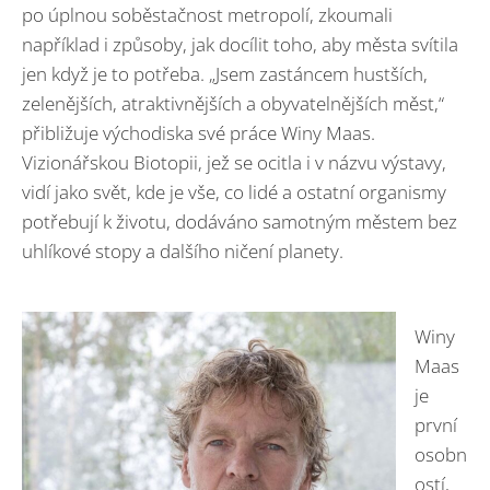
po úplnou soběstačnost metropolí, zkoumali
například i způsoby, jak docílit toho, aby města svítila
jen když je to potřeba. „Jsem zastáncem hustších,
zelenějších, atraktivnějších a obyvatelnějších měst,“
přibližuje východiska své práce Winy Maas.
Vizionářskou Biotopii, jež se ocitla i v názvu výstavy,
vidí jako svět, kde je vše, co lidé a ostatní organismy
potřebují k životu, dodáváno samotným městem bez
uhlíkové stopy a dalšího ničení planety.
Winy
Maas
je
první
osobn
ostí,