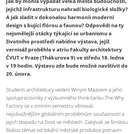
Jak by mohla vypadat velká města budoucnosti,
jejichž infrastrukturu nahradí biologické složky?
A jak sladit v dokonalou harmonii moderní
design s bující flórou a faunou? Odpovědi na ty
nejsmělejší otázky týkající se urbanismu a
životního prostředí nabídne výstava, jejíž
vernisáž proběhla v atriu Fakulty architektury
ČVUT v Praze (Thákurova 9) ve středu 18. ledna
v 19 hodin. Výstavu zde bude možné navštívit do
20. února.
Studenti architektury vedení Winym Maasem a jeho
spolupracovníky z výzkumného think-tanku The Why
Factory se v zimním semestru věnovali
nejzávažnějším globálním problémům současnosti a
jejich dopadu na život ve městech. Zabývali se širokou
škálou témat od lokální městské produkce potravin