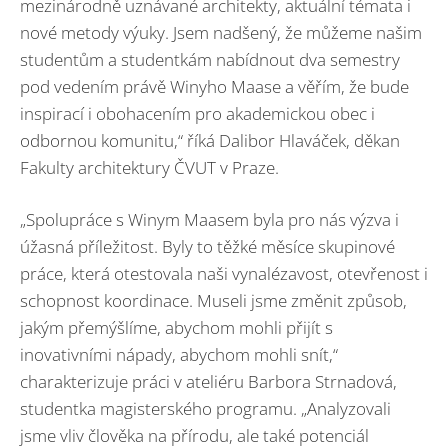
mezinárodně uznávané architekty, aktuální témata i
nové metody výuky. Jsem nadšený, že můžeme našim
studentům a studentkám nabídnout dva semestry
pod vedením právě Winyho Maase a věřím, že bude
inspirací i obohacením pro akademickou obec i
odbornou komunitu,“ říká Dalibor Hlaváček, děkan
Fakulty architektury ČVUT v Praze.
„Spolupráce s Winym Maasem byla pro nás výzva i
úžasná příležitost. Byly to těžké měsíce skupinové
práce, která otestovala naši vynalézavost, otevřenost i
schopnost koordinace. Museli jsme změnit způsob,
jakým přemýšlíme, abychom mohli přijít s
inovativními nápady, abychom mohli snít,“
charakterizuje práci v ateliéru Barbora Strnadová,
studentka magisterského programu. „Analyzovali
jsme vliv člověka na přírodu, ale také potenciál