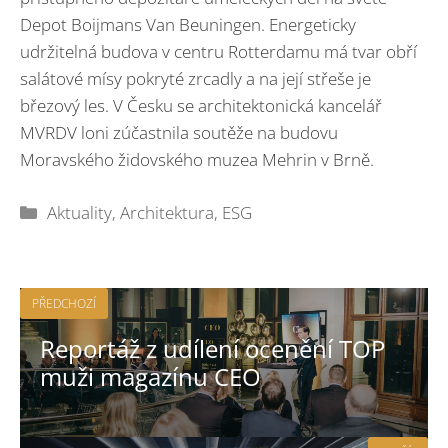
Depot Boijmans Van Beuningen. Energeticky
udržitelná budova v centru Rotterdamu má tvar obří
salátové mísy pokryté zrcadly a na její střeše je
březový les. V Česku se architektonická kancelář
MVRDV loni zúčastnila soutěže na budovu
Moravského židovského muzea Mehrin v Brně.
Rubriky
Aktuality
,
Architektura
,
ESG
PŘEDCHOZÍ
Reportáž z udílení ocenění TOP
muži magazínu CEO