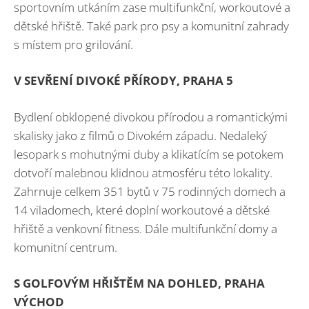
sportovním utkáním zase multifunkční, workoutové a
dětské hřiště. Také park pro psy a komunitní zahrady
s místem pro grilování.
V SEVŘENÍ DIVOKÉ PŘÍRODY, PRAHA 5
Bydlení obklopené divokou přírodou a romantickými
skalisky jako z filmů o Divokém západu. Nedaleký
lesopark s mohutnými duby a klikatícím se potokem
dotvoří malebnou klidnou atmosféru této lokality.
Zahrnuje celkem 351 bytů v 75 rodinných domech a
14 viladomech, které doplní workoutové a dětské
hřiště a venkovní fitness. Dále multifunkční domy a
komunitní centrum.
S GOLFOVÝM HŘIŠTĚM NA DOHLED, PRAHA
VÝCHOD