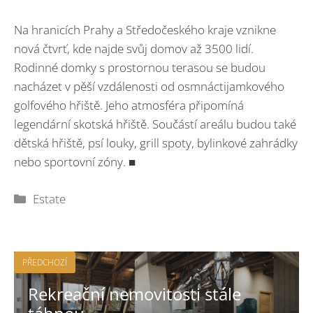
Na hranicích Prahy a Středočeského kraje vznikne
nová čtvrť, kde najde svůj domov až 3500 lidí.
Rodinné domky s prostornou terasou se budou
nacházet v pěší vzdálenosti od osmnáctijamkového
golfového hřiště. Jeho atmosféra připomíná
legendární skotská hřiště. Součástí areálu budou také
dětská hřiště, psí louky, grill spoty, bylinkové zahrádky
nebo sportovní zóny. ■
Rubriky
Estate
PŘEDCHOZÍ
Rekreační nemovitosti stále