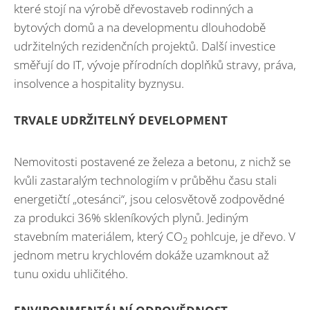
které stojí na výrobě dřevostaveb rodinných a
bytových domů a na developmentu dlouhodobě
udržitelných rezidenčních projektů. Další investice
směřují do IT, vývoje přírodních doplňků stravy, práva,
insolvence a hospitality byznysu.
TRVALE UDRŽITELNÝ DEVELOPMENT
Nemovitosti postavené ze železa a betonu, z nichž se
kvůli zastaralým technologiím v průběhu času stali
energetičtí „otesánci“, jsou celosvětově zodpovědné
za produkci 36% skleníkových plynů. Jediným
stavebním materiálem, který CO
pohlcuje, je dřevo. V
2
jednom metru krychlovém dokáže uzamknout až
tunu oxidu uhličitého.