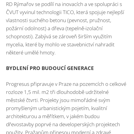
RD Rýmařov se podílí na inovacích a ve spolupráci s
ČVUT vyvinul technologii TICO, která spojuje nejlepší
vlastnosti suchého betonu (pevnost, pružnost,
požární odolnost) a dřeva (tepelně-izolační
schopnosti). Zabývá se zároveň širším využitím
mycelia, které by mohlo ve stavebnictví nahradit
některé umělé hmoty.
BYDLENÍ PRO BUDOUCÍ GENERACE
Progresus připravuje v Praze na pozemcích o celkové
rozloze 1,5 mil. m2 tři dlouhodobě udržitelné
městské čtvrti. Projekty jsou mimořádné svým
promyšleným urbanistickým pojetím, kvalitní
architekturou a měřítkem, v jakém budou
dřevostavby poprvé na developerských projektech
použity. Pražanům přinesou moderní a zdravé