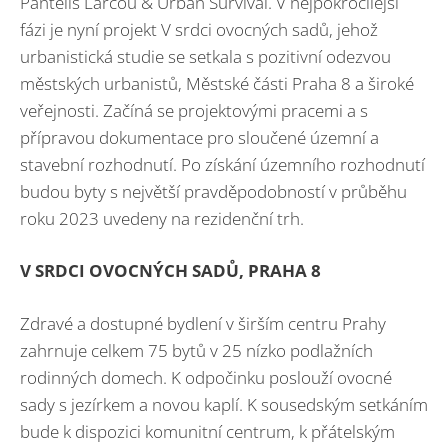
Pantelis Larcou & Urban Survival. V nejpokročilejší
fázi je nyní projekt V srdci ovocných sadů, jehož
urbanistická studie se setkala s pozitivní odezvou
městských urbanistů, Městské části Praha 8 a široké
veřejnosti. Začíná se projektovými pracemi a s
přípravou dokumentace pro sloučené územní a
stavební rozhodnutí. Po získání územního rozhodnutí
budou byty s největší pravděpodobností v průběhu
roku 2023 uvedeny na rezidenční trh.
V SRDCI OVOCNÝCH SADŮ, PRAHA 8
Zdravé a dostupné bydlení v širším centru Prahy
zahrnuje celkem 75 bytů v 25 nízko podlažních
rodinných domech. K odpočinku poslouží ovocné
sady s jezírkem a novou kaplí. K sousedským setkáním
bude k dispozici komunitní centrum, k přátelským