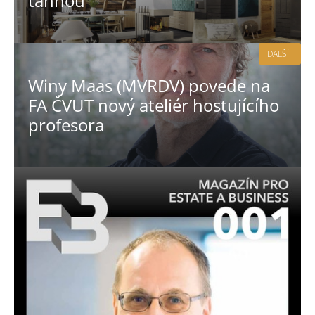
táhnou
DALŠÍ
Winy Maas (MVRDV) povede na
FA ČVUT nový ateliér hostujícího
profesora