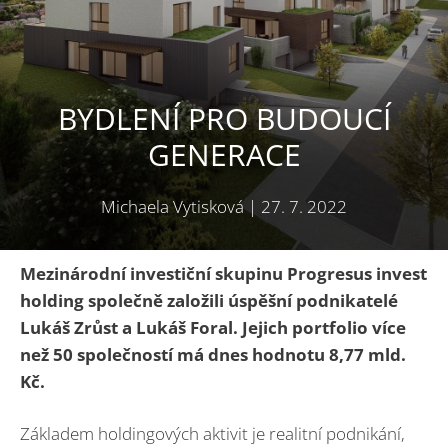
BYDLENÍ PRO BUDOUCÍ
GENERACE
Michaela Vytisková
|
27. 7. 2022
Mezinárodní investiční skupinu Progresus invest
holding společně založili úspěšní podnikatelé
Lukáš Zrůst
a Lukáš Foral. Jejich portfolio více
než 50 společností má dnes hodnotu 8,77 mld.
Kč.
Základem holdingových aktivit je realitní podnikání,