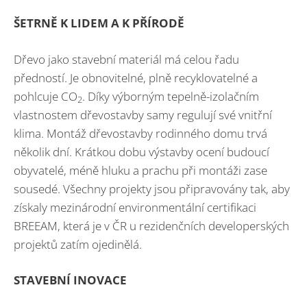
ŠETRNĚ K LIDEM A K PŘÍRODĚ
Dřevo jako stavební materiál má celou řadu
předností. Je obnovitelné, plně recyklovatelné a
pohlcuje CO
. Díky výborným tepelně-izolačním
2
vlastnostem dřevostavby samy regulují své vnitřní
klima. Montáž dřevostavby rodinného domu trvá
několik dní. Krátkou dobu výstavby ocení budoucí
obyvatelé, méně hluku a prachu při montáži zase
sousedé. Všechny projekty jsou připravovány tak, aby
získaly mezinárodní environmentální certifikaci
BREEAM, která je v ČR u rezidenčních developerských
projektů zatím ojedinělá.
STAVEBNÍ INOVACE