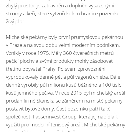
zbylý prostor je zatravněn a doplněn vysazenými
stromy a keři, které vytvoří kolem hranice pozemku
živý plot.
Michelské pekárny byly první průmyslovou pekárnou
v Praze a na svou dobu velmi moderním podnikem.
Vznikly v roce 1975. Měly 360 čtverečních metrů
pečicí plochy a svými produkty mohly zásobovat
třetinu obyvatel Prahy. Po svém zprovoznění
vyprodukovaly denně pět a půl vagonů chleba. Dále
denně vyrobily půl milionu kusů běžného a 100 tisíc
kusů jemného pečiva. V roce 2015 byl michelský areál
prodán firmě Skanska se záměrem na místě pekárny
postavit bytové domy. Část pozemku patří také
společnosti Passerinvest Group, která jej nabídla k
využití pro moderní tenisový areál. Michelské pekárny