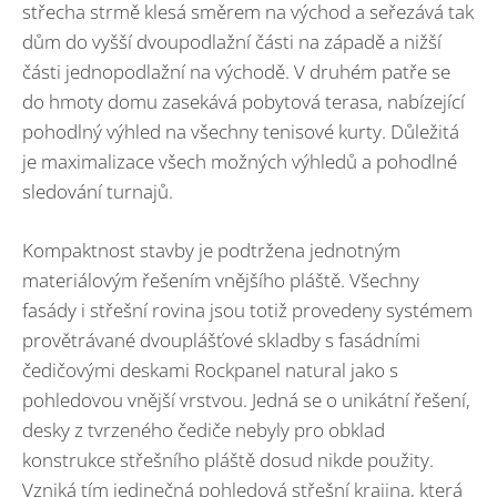
střecha strmě klesá směrem na východ a seřezává tak
dům do vyšší dvoupodlažní části na západě a nižší
části jednopodlažní na východě. V druhém patře se
do hmoty domu zasekává pobytová terasa, nabízející
pohodlný výhled na všechny tenisové kurty. Důležitá
je maximalizace všech možných výhledů a pohodlné
sledování turnajů.
Kompaktnost stavby je podtržena jednotným
materiálovým řešením vnějšího pláště. Všechny
fasády i střešní rovina jsou totiž provedeny systémem
provětrávané dvouplášťové skladby s fasádními
čedičovými deskami Rockpanel natural jako s
pohledovou vnější vrstvou. Jedná se o unikátní řešení,
desky z tvrzeného čediče nebyly pro obklad
konstrukce střešního pláště dosud nikde použity.
Vzniká tím jedinečná pohledová střešní krajina, která