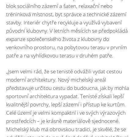
blok sociálního zázemí a šaten, relaxační nebo
tréninková místnost, byt správce a technické zázemí
stavby. Interiér chytře recykluje a využívá vybavení
původní klubovny. V letních měsících se předpokládá
expanze společenského života z klubovny do
venkovního prostoru, na pobytovou terasu v prvním
patře a na vyhlídkovou terasu v druhém patře.
„Jsem velmi rád, že se tenisté odvážili vydat cestou
moderní architektury. Nový michelský areál
představuje určitou cestu do budoucna, jak by mohla
sportovní architektura vypadat. Tenisté získali lepší
kvalitnější povrchy, lepší zázemí i přístup ke kurtům.
Celé území je velmi kompaktní i ve svých výrazových
prostředcích – je krásně materiálově sjednocené.
Michelský klub má obrovskou tradici, je skvělé, že se