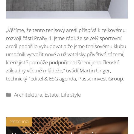
„Věříme, že tento tenisový areál přispívá k celkovému
rozvoji části Prahy 4. Jsme rádi, že se celý sportovní
areál podařilo vybudovat a že jsme tenisovému klubu
umožnili vytvořit nové a uživatelsky přívětivé zázemí,
které jistě pomůže podpořit rozšíření jeho členské
základny včetně mládeže,“ uvádí Martin Unger,
technický ředitel & ESG agenda, Passerinvest Group.
Rubriky
Architektura
,
Estate
,
Life style
PŘEDCHOZÍ