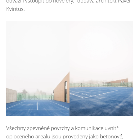
odvážili vstoupit do nové éry,“ dodává architekt Pavel
Kvintus.
Všechny zpevněné povrchy a komunikace uvnitř
oploceného areálu jsou provedeny jako betonové,