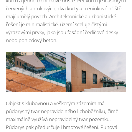
kurtů a jedno tréninkové hřiště. Pět kurtů je klasických
červených antukových, dva kurty a tréninkové hřiště
mají umělý povrch. Architektonické a urbanistické
řešení je minimalistické, území sceluje čistými
výrazovými prvky, jako jsou fasádní čedičové desky
nebo pohledový beton.
Objekt s klubovnou a veškerým zázemím má
půdorysný tvar nepravidelného lichoběžníku, čímž
maximálně využívá nepravidelný tvar pozemku.
Půdorys pak předurčuje i hmotové řešení. Pultová