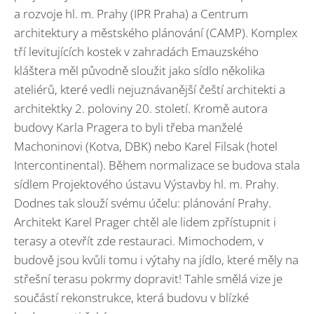
a rozvoje hl. m. Prahy (IPR Praha) a Centrum
architektury a městského plánování (CAMP). Komplex
tří levitujících kostek v zahradách Emauzského
kláštera měl původně sloužit jako sídlo několika
ateliérů, které vedli nejuznávanější čeští architekti a
architektky 2. poloviny 20. století. Kromě autora
budovy Karla Pragera to byli třeba manželé
Machoninovi (Kotva, DBK) nebo Karel Filsak (hotel
Intercontinental). Během normalizace se budova stala
sídlem Projektového ústavu Výstavby hl. m. Prahy.
Dodnes tak slouží svému účelu: plánování Prahy.
Architekt Karel Prager chtěl ale lidem zpřístupnit i
terasy a otevřít zde restauraci. Mimochodem, v
budově jsou kvůli tomu i výtahy na jídlo, které měly na
střešní terasu pokrmy dopravit! Tahle smělá vize je
součástí rekonstrukce, která budovu v blízké