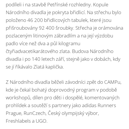
podíleli i na stavbě Petřínské rozhledny. Kopule
Národního divadla je pokryta břidlicí. Na střechu bylo
položeno 46 200 břidlicových tabulek, které jsou
přišroubovány 92 400 šroubky. Střecha je orámována
pozlaceným litinovým zábradlím a na její výzdobu
padlo více než dva a půl kilogramu
čtyřiadvacetikarátového zlata. Budova Národního
divadla i po 140 letech září, stejně jako v dobách, kdy
se jí říkávalo Zlatá kaplička.
Z Národního divadla běželi závodníci zpět do CAMPu,
kde je čekal bohatý doprovodný program v podobě
workshopů, dílen pro děti i dospělé, komentovaných
prohlídek a soutěží s partnery jako adidas Runners
Prague, RunCzech, Český olympijský výbor,
Freshlabels a UGO.