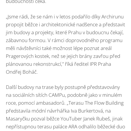
budoucnosti čeká.
„Jsme rádi, že se nám i v letos podařilo díky Archirunu
propojit běžce i architektonické nadšence a představit
jim budovy a projekty, které Prahu v budoucnu čekají,
zábavnou formou. V rámci doprovodného programu
měli návštěvníci také možnost lépe poznat areál
Pragerových kostek, než se jejich brány zavřou před
plánovanou rekonstrukcí,” říká ředitel IPR Praha
Ondřej Boháč.
Další budovy na trase byly postupně představovány
na sociálních sítích CAMPu, podobně jako v minulém
roce, pomocí ambasadorů. „Terasu The Flow Building
představila módní návrhářka Iva Burkertová, na
Masaryčku pozval běžce YouTuber Janek Rubeš, jinak
nepřístupnou terasu paláce ARA odhalilo běžecké duo