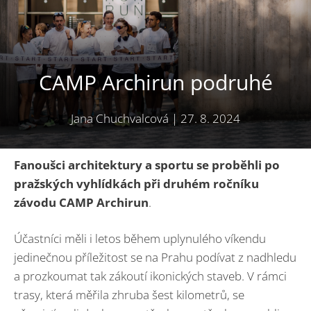
CAMP Archirun podruhé
Jana Chuchvalcová
|
27. 8. 2024
Fanoušci architektury a sportu se proběhli po
pražských vyhlídkách při druhém ročníku
závodu CAMP Archirun
.
Účastníci měli i letos během uplynulého víkendu
jedinečnou příležitost se na Prahu podívat z nadhledu
a prozkoumat tak zákoutí ikonických staveb. V rámci
trasy, která měřila zhruba šest kilometrů, se