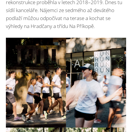
rekonstrukce proběhla v letech 2018–2019. Dnes tu
sídlí kanceláře. Nájemci ze sedmého až devátého
podlaží můžou odpočívat na terase a kochat se
výhledy na Hradčany a třídu Na Příkopě.