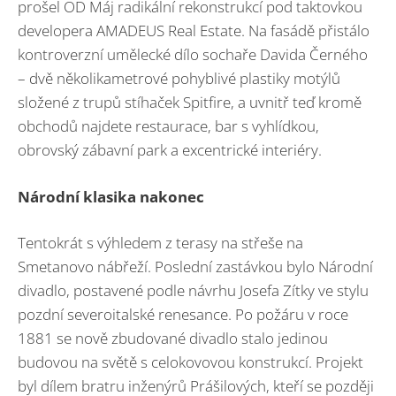
prošel OD Máj radikální rekonstrukcí pod taktovkou
developera AMADEUS Real Estate. Na fasádě přistálo
kontroverzní umělecké dílo sochaře Davida Černého
– dvě několikametrové pohyblivé plastiky motýlů
složené z trupů stíhaček Spitfire, a uvnitř teď kromě
obchodů najdete restaurace, bar s vyhlídkou,
obrovský zábavní park a excentrické interiéry.
Národní klasika nakonec
Tentokrát s výhledem z terasy na střeše na
Smetanovo nábřeží. Poslední zastávkou bylo Národní
divadlo, postavené podle návrhu Josefa Zítky ve stylu
pozdní severoitalské renesance. Po požáru v roce
1881 se nově zbudované divadlo stalo jedinou
budovou na světě s celokovovou konstrukcí. Projekt
byl dílem bratru inženýrů Prášilových, kteří se později