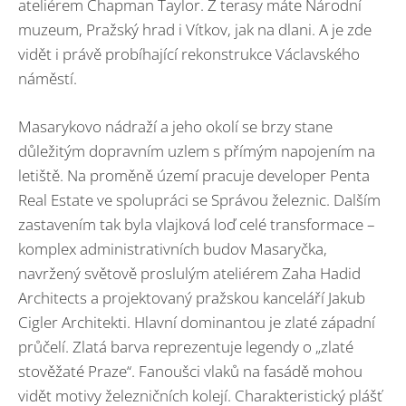
ateliérem Chapman Taylor. Z terasy máte Národní
muzeum, Pražský hrad i Vítkov, jak na dlani. A je zde
vidět i právě probíhající rekonstrukce Václavského
náměstí.
Masarykovo nádraží a jeho okolí se brzy stane
důležitým dopravním uzlem s přímým napojením na
letiště. Na proměně území pracuje developer Penta
Real Estate ve spolupráci se Správou železnic. Dalším
zastavením tak byla vlajková loď celé transformace –
komplex administrativních budov Masaryčka,
navržený světově proslulým ateliérem Zaha Hadid
Architects a projektovaný pražskou kanceláří Jakub
Cigler Architekti. Hlavní dominantou je zlaté západní
průčelí. Zlatá barva reprezentuje legendy o „zlaté
stověžaté Praze“. Fanoušci vlaků na fasádě mohou
vidět motivy železničních kolejí. Charakteristický plášť