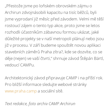
„Přestože jsme po loňském obrovském zájmu o
Archirun zdvojnásobili kapacitu na tisíc běžců, byli
jsme vyprodaní již měsíc před závodem. Velmi mě těší
rostoucí zájem o tento typ akce, proto jsme se letos
rozhodli účastníkům zábavnou formou ukázat, jaké
důležité projekty se v naší metropoli plánují nebo jsou
již v procesu. V září budeme spouštět novou aplikaci
stavebních záměrů Praha zítra?, kde se dozvíte, co se
děje (nejen) ve vaší čtvrti,“ shrnuje závod Štěpán Bärtl,
vedoucí CAMPu.
Architektonický závod připravuje CAMP i na příští rok.
Pro bližší informace sledujte webové stránky
www.praha.camp
a sociální sítě.
Text redakce, foto archiv CAMP Archirun