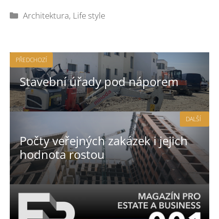
Rubriky
Architektura
,
Life style
PŘEDCHOZÍ
Stavební úřady pod náporem
DALŠÍ
Počty veřejných zakázek i jejich
hodnota rostou