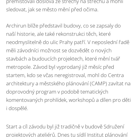
přemisťovali doslova ze střechy na střechu a mohli
sledovat, jak se město mění před očima.
Archirun blíže představil budovy, co se zapsaly do
naší historie, ale také rekonstrukci těch, které
neodmyslitelně do ulic Prahy patří. V neposlední řadě
měli závodníci možnost se dozvědět o nových
stavbách a budoucích projektech, které mění tvář
metropole. Závod byl vyprodaný již měsíc před
startem, kdo se včas neregistroval, mohl do Centra
architektury a městského plánování (CAMP) zavítat na
doprovodný program v podobě tematických
komentovaných prohlídek, workshopů a dílen pro děti
i dospělé.
Start a cíl závodu byl již tradičně v budově Sdružení
projektových ateliérů. Dnes tu sídlí Institut plánování