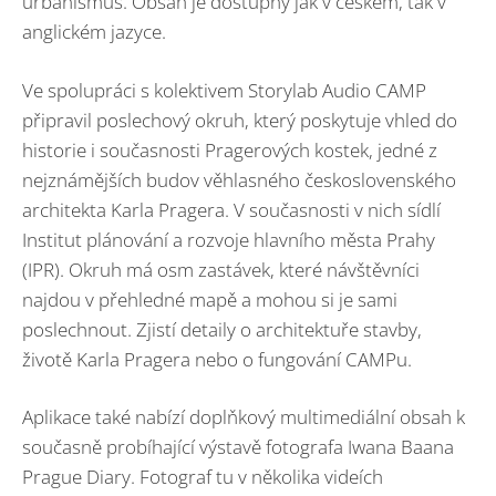
urbanismus. Obsah je dostupný jak v českém, tak v
anglickém jazyce.
Ve spolupráci s kolektivem Storylab Audio CAMP
připravil poslechový okruh, který poskytuje vhled do
historie i současnosti Pragerových kostek, jedné z
nejznámějších budov věhlasného československého
architekta Karla Pragera. V současnosti v nich sídlí
Institut plánování a rozvoje hlavního města Prahy
(IPR). Okruh má osm zastávek, které návštěvníci
najdou v přehledné mapě a mohou si je sami
poslechnout. Zjistí detaily o architektuře stavby,
životě Karla Pragera nebo o fungování CAMPu.
Aplikace také nabízí doplňkový multimediální obsah k
současně probíhající výstavě fotografa Iwana Baana
Prague Diary. Fotograf tu v několika videích