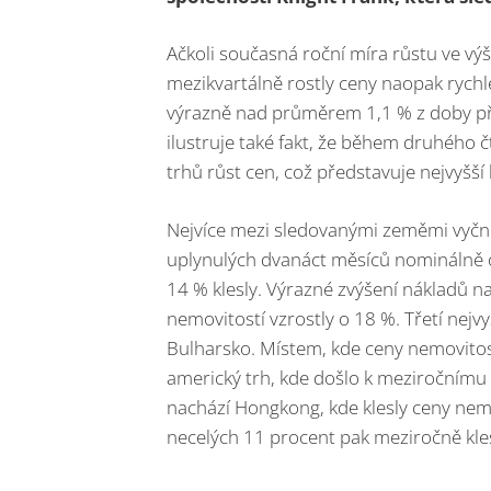
Ačkoli současná roční míra růstu ve v
mezikvartálně rostly ceny naopak rychlej
výrazně nad průměrem 1,1 % z doby př
ilustruje také fakt, že během druhého 
trhů růst cen, což představuje nejvyšší
Nejvíce mezi sledovanými zeměmi vyční
uplynulých dvanáct měsíců nominálně o
14 % klesly. Výrazné zvýšení nákladů n
nemovitostí vzrostly o 18 %. Třetí nejv
Bulharsko. Místem, kde ceny nemovitos
americký trh, kde došlo k meziročnímu
nachází Hongkong, kde klesly ceny nemo
necelých 11 procent pak meziročně kle