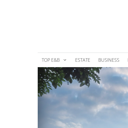
Přeskočit
na
obsah
TOP E&B
ESTATE
BUSINESS