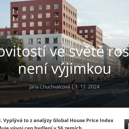
itostí ve světě ro
není výjimkou
Jana Chuchvalcová
|
1. 11. 2024
il. Vyplývá to z analýzy Global House Price Index
duje vývoj cen bydlení v 56 zemích.