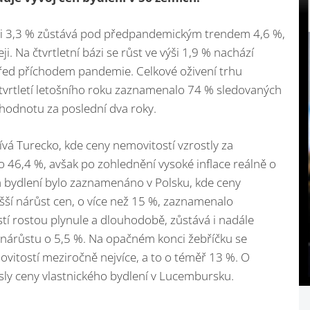
ýši 3,3 % zůstává pod předpandemickým trendem 4,6 %,
i. Na čtvrtletní bázi se růst ve výši 1,9 % nachází
ed příchodem pandemie. Celkové oživení trhu
čtvrtletí letošního roku zaznamenalo 74 % sledovaných
 hodnotu za poslední dva roky.
vá Turecko, kde ceny nemovitostí vzrostly za
 46,4 %, avšak po zohlednění vysoké inflace reálně o
a bydlení bylo zaznamenáno v Polsku, kde ceny
yšší nárůst cen, o více než 15 %, zaznamenalo
tí rostou plynule a dlouhodobě, zůstává i nadále
 nárůstu o 5,5 %. Na opačném konci žebříčku se
vitostí meziročně nejvíce, a to o téměř 13 %. O
sly ceny vlastnického bydlení v Lucembursku.