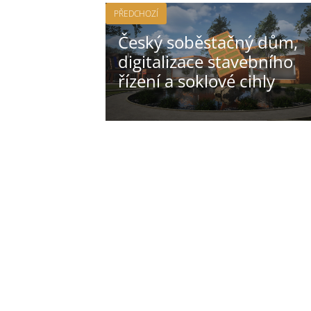
PŘEDCHOZÍ
Český soběstačný dům,
digitalizace stavebního
řízení a soklové cihly