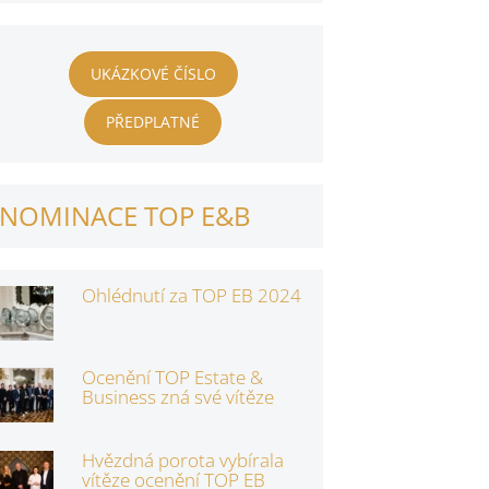
UKÁZKOVÉ ČÍSLO
PŘEDPLATNÉ
NOMINACE TOP E&B
Ohlédnutí za TOP EB 2024
Ocenění TOP Estate &
Business zná své vítěze
Hvězdná porota vybírala
vítěze ocenění TOP EB