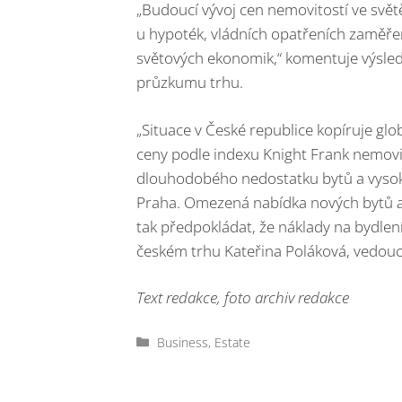
„Budoucí vývoj cen nemovitostí ve svět
u hypoték, vládních opatřeních zaměřen
světových ekonomik,“ komentuje výsled
průzkumu trhu.
„Situace v České republice kopíruje glob
ceny podle indexu Knight Frank nemovit
dlouhodobého nedostatku bytů a vysoké
Praha. Omezená nabídka nových bytů a 
tak předpokládat, že náklady na bydlen
českém trhu Kateřina Poláková, vedouc
Text redakce, foto archiv redakce
Rubriky
Business
,
Estate