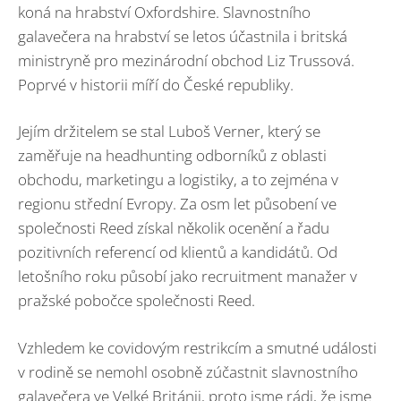
koná na hrabství Oxfordshire. Slavnostního
galavečera na hrabství se letos účastnila i britská
ministryně pro mezinárodní obchod Liz Trussová.
Poprvé v historii míří do České republiky.
Jejím držitelem se stal Luboš Verner, který se
zaměřuje na headhunting odborníků z oblasti
obchodu, marketingu a logistiky, a to zejména v
regionu střední Evropy. Za osm let působení ve
společnosti Reed získal několik ocenění a řadu
pozitivních referencí od klientů a kandidátů. Od
letošního roku působí jako recruitment manažer v
pražské pobočce společnosti Reed.
Vzhledem ke covidovým restrikcím a smutné události
v rodině se nemohl osobně zúčastnit slavnostního
galavečera ve Velké Británii, proto jsme rádi, že jsme