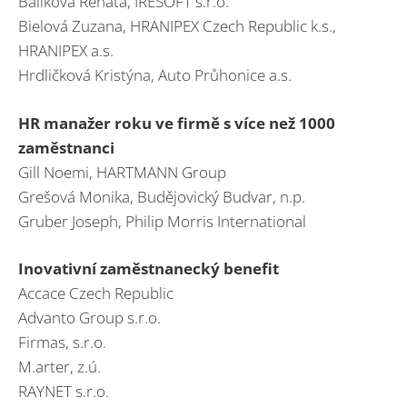
Balíková Renáta, IRESOFT s.r.o.
Bielová Zuzana, HRANIPEX Czech Republic k.s.,
HRANIPEX a.s.
Hrdličková Kristýna, Auto Průhonice a.s.
HR manažer roku ve firmě s více než 1000
zaměstnanci
Gill Noemi, HARTMANN Group
Grešová Monika, Budějovický Budvar, n.p.
Gruber Joseph, Philip Morris International
Inovativní zaměstnanecký benefit
Accace Czech Republic
Advanto Group s.r.o.
Firmas, s.r.o.
M.arter, z.ú.
RAYNET s.r.o.