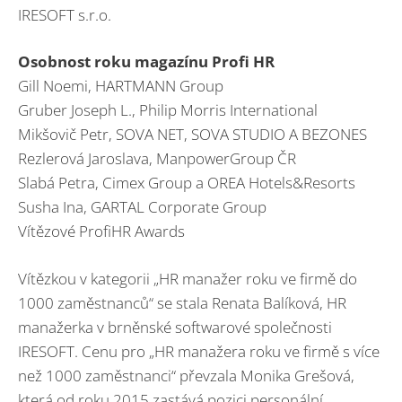
IRESOFT s.r.o.
Osobnost roku magazínu Profi HR
Gill Noemi, HARTMANN Group
Gruber Joseph L., Philip Morris International
Mikšovič Petr, SOVA NET, SOVA STUDIO A BEZONES
Rezlerová Jaroslava, ManpowerGroup ČR
Slabá Petra, Cimex Group a OREA Hotels&Resorts
Susha Ina, GARTAL Corporate Group
Vítězové ProfiHR Awards
Vítězkou v kategorii „HR manažer roku ve firmě do
1000 zaměstnanců“ se stala Renata Balíková, HR
manažerka v brněnské softwarové společnosti
IRESOFT. Cenu pro „HR manažera roku ve firmě s více
než 1000 zaměstnanci“ převzala Monika Grešová,
která od roku 2015 zastává pozici personální