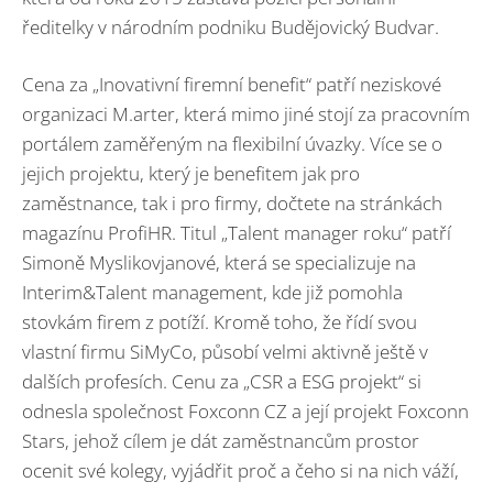
ředitelky v národním podniku Budějovický Budvar.
Cena za „Inovativní firemní benefit“ patří neziskové
organizaci M.arter, která mimo jiné stojí za pracovním
portálem zaměřeným na flexibilní úvazky. Více se o
jejich projektu, který je benefitem jak pro
zaměstnance, tak i pro firmy, dočtete na stránkách
magazínu ProfiHR. Titul „Talent manager roku“ patří
Simoně Myslikovjanové, která se specializuje na
Interim&Talent management, kde již pomohla
stovkám firem z potíží. Kromě toho, že řídí svou
vlastní firmu SiMyCo, působí velmi aktivně ještě v
dalších profesích. Cenu za „CSR a ESG projekt“ si
odnesla společnost Foxconn CZ a její projekt Foxconn
Stars, jehož cílem je dát zaměstnancům prostor
ocenit své kolegy, vyjádřit proč a čeho si na nich váží,