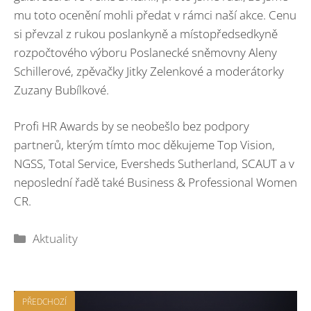
mu toto ocenění mohli předat v rámci naší akce. Cenu
si převzal z rukou poslankyně a místopředsedkyně
rozpočtového výboru Poslanecké sněmovny Aleny
Schillerové, zpěvačky Jitky Zelenkové a moderátorky
Zuzany Bubílkové.
Profi HR Awards by se neobešlo bez podpory
partnerů, kterým tímto moc děkujeme Top Vision,
NGSS, Total Service, Eversheds Sutherland, SCAUT a v
neposlední řadě také Business & Professional Women
CR.
Rubriky
Aktuality
PŘEDCHOZÍ