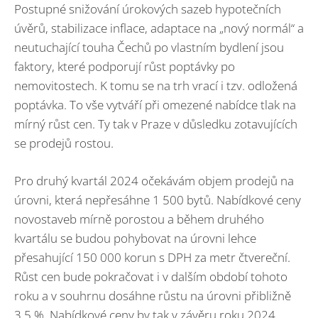
Postupné snižování úrokových sazeb hypotečních
úvěrů, stabilizace inflace, adaptace na „nový normál“ a
neutuchající touha Čechů po vlastním bydlení jsou
faktory, které podporují růst poptávky po
nemovitostech. K tomu se na trh vrací i tzv. odložená
poptávka. To vše vytváří při omezené nabídce tlak na
mírný růst cen. Ty tak v Praze v důsledku zotavujících
se prodejů rostou.
Pro druhý kvartál 2024 očekávám objem prodejů na
úrovni, která nepřesáhne 1 500 bytů. Nabídkové ceny
novostaveb mírně porostou a během druhého
kvartálu se budou pohybovat na úrovni lehce
přesahující 150 000 korun s DPH za metr čtvereční.
Růst cen bude pokračovat i v dalším období tohoto
roku a v souhrnu dosáhne růstu na úrovni přibližně
3,5 %. Nabídkové ceny by tak v závěru roku 2024