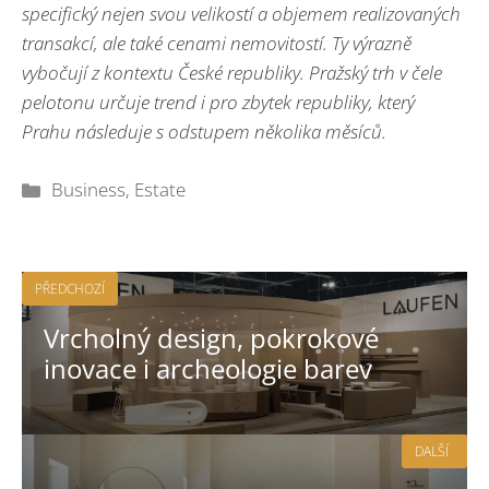
specifický nejen svou velikostí a objemem realizovaných
transakcí, ale také cenami nemovitostí. Ty výrazně
vybočují z kontextu České republiky. Pražský trh v čele
pelotonu určuje trend i pro zbytek republiky, který
Prahu následuje s odstupem několika měsíců.
Rubriky
Business
,
Estate
PŘEDCHOZÍ
Vrcholný design, pokrokové
inovace i archeologie barev
DALŠÍ