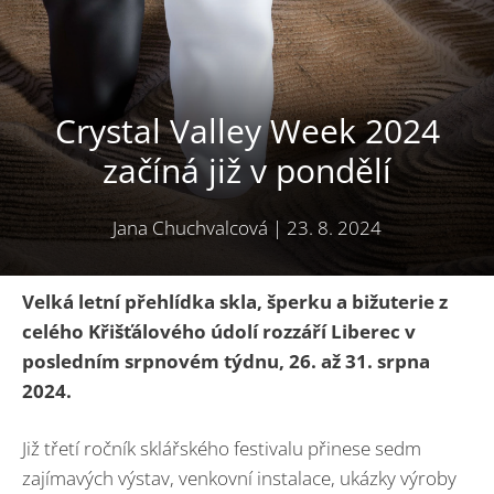
Crystal Valley Week 2024
začíná již v pondělí
Jana Chuchvalcová
|
23. 8. 2024
Velká letní přehlídka skla, šperku a bižuterie z
celého Křišťálového údolí rozzáří Liberec v
posledním srpnovém týdnu, 26. až 31. srpna
2024.
Již třetí ročník sklářského festivalu přinese sedm
zajímavých výstav, venkovní instalace, ukázky výroby