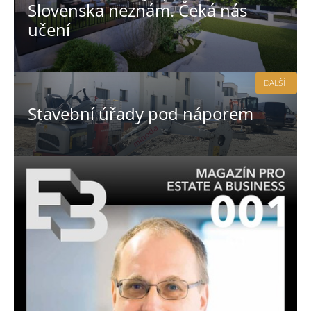
Slovenska neznám. Čeká nás
učení
DALŠÍ
Stavební úřady pod náporem