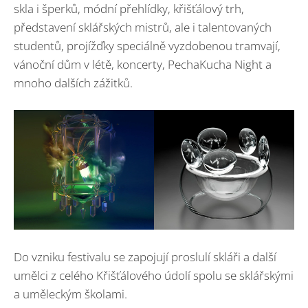
skla i šperků, módní přehlídky, křišťálový trh,
představení sklářských mistrů, ale i talentovaných
studentů, projížďky speciálně vyzdobenou tramvají,
vánoční dům v létě, koncerty, PechaKucha Night a
mnoho dalších zážitků.
Do vzniku festivalu se zapojují proslulí skláři a další
umělci z celého Křišťálového údolí spolu se sklářskými
a uměleckým školami.