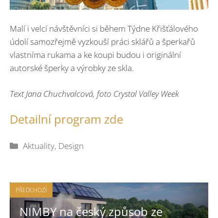
Malí i velcí návštěvníci si během Týdne Křišťálového
údolí samozřejmě vyzkouší práci sklářů a šperkařů
vlastníma rukama a ke koupi budou i originální
autorské šperky a výrobky ze skla.
Text Jana Chuchvalcová, foto Crystal Valley Week
Detailní program zde
Rubriky
Aktuality
,
Design
PŘEDCHOZÍ
NIMBY na český způsob ze