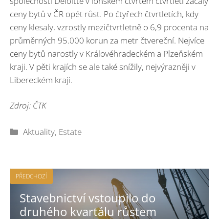
společnosti Deloitte v loňském čtvrtém čtvrtletí začaly
ceny bytů v ČR opět růst. Po čtyřech čtvrtletích, kdy
ceny klesaly, vzrostly mezičtvrtletně o 6,9 procenta na
průměrných 95.000 korun za metr čtvereční. Nejvíce
ceny bytů narostly v Královéhradeckém a Plzeňském
kraji. V pěti krajích se ale také snížily, nejvýrazněji v
Libereckém kraji.
Zdroj: ČTK
Rubriky
Aktuality
,
Estate
PŘEDCHOZÍ
Stavebnictví vstoupilo do
druhého kvartálu růstem