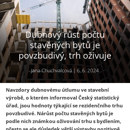
Dubnový růst počtu
stavěných bytů je
povzbudivý, trh oživuje
Jana Chuchvalcová
|
6. 6. 2024
Navzdory dubnovému útlumu ve stavební
výrobě, o kterém informoval Český statistický
úřad, jsou hodnoty týkající se rezidenčního trhu
povzbudivé. Nárůst počtu stavěných bytů je
podle nich známkou oživování trhu s bydlením,
přesto se ale důsledek větší výstavby pozitivně