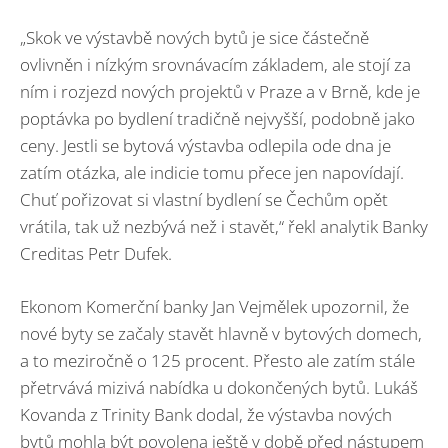
„Skok ve výstavbě nových bytů je sice částečně
ovlivněn i nízkým srovnávacím základem, ale stojí za
ním i rozjezd nových projektů v Praze a v Brně, kde je
poptávka po bydlení tradičně nejvyšší, podobně jako
ceny. Jestli se bytová výstavba odlepila ode dna je
zatím otázka, ale indicie tomu přece jen napovídají.
Chuť pořizovat si vlastní bydlení se Čechům opět
vrátila, tak už nezbývá než i stavět,“ řekl analytik Banky
Creditas Petr Dufek.
Ekonom Komerční banky Jan Vejmělek upozornil, že
nové byty se začaly stavět hlavně v bytových domech,
a to meziročně o 125 procent. Přesto ale zatím stále
přetrvává mizivá nabídka u dokončených bytů. Lukáš
Kovanda z Trinity Bank dodal, že výstavba nových
bytů mohla být povolena ještě v době před nástupem