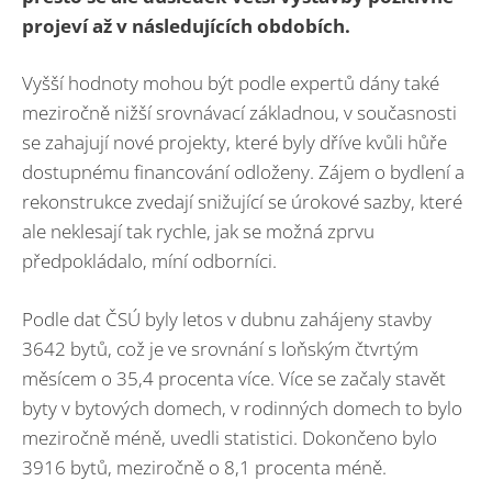
projeví až v následujících obdobích.
Vyšší hodnoty mohou být podle expertů dány také
meziročně nižší srovnávací základnou, v současnosti
se zahajují nové projekty, které byly dříve kvůli hůře
dostupnému financování odloženy. Zájem o bydlení a
rekonstrukce zvedají snižující se úrokové sazby, které
ale neklesají tak rychle, jak se možná zprvu
předpokládalo, míní odborníci.
Podle dat ČSÚ byly letos v dubnu zahájeny stavby
3642 bytů, což je ve srovnání s loňským čtvrtým
měsícem o 35,4 procenta více. Více se začaly stavět
byty v bytových domech, v rodinných domech to bylo
meziročně méně, uvedli statistici. Dokončeno bylo
3916 bytů, meziročně o 8,1 procenta méně.