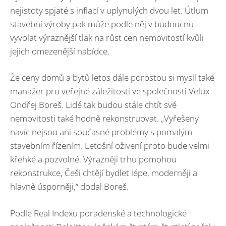
nejistoty spjaté s inflací v uplynulých dvou let. Útlum
stavební výroby pak může podle něj v budoucnu
vyvolat výraznější tlak na růst cen nemovitostí kvůli
jejich omezenější nabídce.
Že ceny domů a bytů letos dále porostou si myslí také
manažer pro veřejné záležitosti ve společnosti Velux
Ondřej Boreš. Lidé tak budou stále chtít své
nemovitosti také hodně rekonstruovat. „Vyřešeny
navíc nejsou ani současné problémy s pomalým
stavebním řízením. Letošní oživení proto bude velmi
křehké a pozvolné. Výrazněji trhu pomohou
rekonstrukce, Češi chtějí bydlet lépe, moderněji a
hlavně úsporněji,“ dodal Boreš.
Podle Real Indexu poradenské a technologické