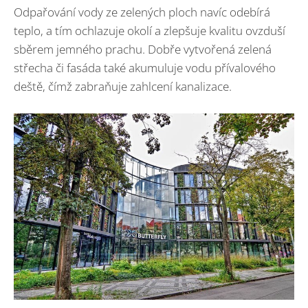
Odpařování vody ze zelených ploch navíc odebírá
teplo, a tím ochlazuje okolí a zlepšuje kvalitu ovzduší
sběrem jemného prachu. Dobře vytvořená zelená
střecha či fasáda také akumuluje vodu přívalového
deště, čímž zabraňuje zahlcení kanalizace.