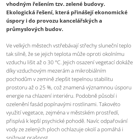
vhodným řešením tzv. zelené budovy.
Ekologická řešení, která přinášejí ekonomické
úspory i do provozu kancelářských a
průmyslových budov.
Ve velkých městech vstřebávají střechy sluneční teplo
tak silně, že se jejich teplota může oproti okolnímu
vzduchu lišit až o 30 °C. Jejich osazení vegetací dokáže
díky vzduchovým mezerám a mikrobiálním
pochodům v zemině zlepšit tepelnou stabilitu
prostoru až o 25 %, což znamená významnou úsporu
energie na chlazení interiéru. Podobně působí i
ozelenění fasád popínavými rostlinami. Takovéto
využití vegetace, zejména v městském prostředí,
přispívá k lepší psychické pohodě. Navíc odpařování
vody ze zelených ploch ochlazuje okolí a pomáhá i
snižovat prašnost.