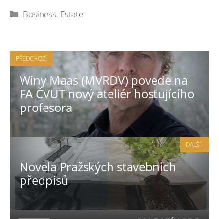
Rubriky
Business
,
Estate
PŘEDCHOZÍ
Winy Maas (MVRDV) povede na
FA ČVUT nový ateliér hostujícího
profesora
DALŠÍ
Novela Pražských stavebních
předpisů