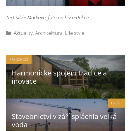
Text Silvie Marková, foto archiv redakce
Rubriky
Aktuality
,
Architektura
,
Life style
PŘEDCHOZÍ
Harmonické spojení tradice a
inovace
DALŠÍ
Stavebnictví v září spláchla velká
voda