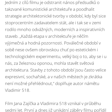
Jedním z cílů filmu je odstranit nános předsudků o
takzvané komunistické architektuře a poodhalit
strategie architektonické tvorby v období, kdy byl sice
stoprocentním zadavatelem stát, ale i tak se v zemi
rodilo mnoho odvážných, moderních a inspirativních
staveb. „Každá etapa v architektuře je něčím
výjimečná a hodná pozornosti. Poválečné období v
sobě nese ovšem obrovskou chuť po estetickém i
technologickém experimentu, velký boj o to, aby se i u
nás, za železnou oponou, mohla stavět světová
architektura. Stavby z tohoto období jsou často velice
expresivní, sochařské, a v našich městech je zkrátka
není možné přehlédnout,“ doplňuje autor námětu
Vladimir 518.
Film Jana Zajíčka a Vladimira 518 vznikal v průběhu
sedmi let. První a dnes již unikátní záběry filmu pořídil