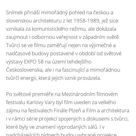
Snímek přináší mimořádný pohled na českou a
slovenskou architekturu z let 1958-1989, jež sice
vznikala za komunistického režimu, ale dokázala
zaujmout i odbornou veřejnost v západním světě.
Tvůrci se ve filmu zaměřují nejen na výjimečné a
nadčasové budovy postavené v období od světové
výstavy EXPO 58 na území tehdejšího
Československa, ale i na fascinující a mimořádnou
tvůrčí energii, která jejich vznik provázela.
Po světové premiéře na Mezinárodním filmovém
festivalu Karlovy Vary byl film uveden za velkého
zájmu na festivalech Finále Plzeň a Film a architektura
i v rámci série projekcí spojených s diskusemi s tvůrci,
které byly ve znamení vyprodaných sálů. I v
nadcházejících týdnech budou vybrané projekce