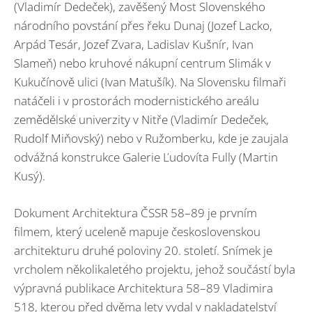
(Vladimír Dedeček), zavěšený Most Slovenského
národního povstání přes řeku Dunaj (Jozef Lacko,
Arpád Tesár, Jozef Zvara, Ladislav Kušnír, Ivan
Slameň) nebo kruhové nákupní centrum Slimák v
Kukučínově ulici (Ivan Matušík). Na Slovensku filmaři
natáčeli i v prostorách modernistického areálu
zemědělské univerzity v Nitře (Vladimír Dedeček,
Rudolf Miňovský) nebo v Ružomberku, kde je zaujala
odvážná konstrukce Galerie Ľudovíta Fully (Martin
Kusý).
Dokument Architektura ČSSR 58–89 je prvním
filmem, který uceleně mapuje československou
architekturu druhé poloviny 20. století. Snímek je
vrcholem několikaletého projektu, jehož součástí byla
výpravná publikace Architektura 58–89 Vladimira
518, kterou před dvěma lety vydal v nakladatelství