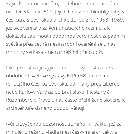
Zajíček a autor námětu, hudebník a multimediální
umělec Vladimir 518. Jejich film se do hloubky zabývá
českou a slovenskou architekturou z let 1958–1989,
jež sice vznikala za komunistického režimu, ale
dokázala zaujmout i odbornou veřejnost v západním
světě a přes četná mezinárodní ocenění se u nás
mnohdy setkává s nejrůznějšími předsudky.
Film představuje výjimečné budovy postavené v
období od světové výstavy EXPO 58 na území
tehdejšího Československa, od Prahy přes Liberec
nebo Karlovy Vary až po Bratislavu, Piešťany či
Ružomberok. Právě u nás často přehlížené slovenské
architektuře daného období věnují
tvůrci zvýšenou pozornost a zmiňují i rivalitu, jež za
minulého režimu vládla mezi českými architekty a