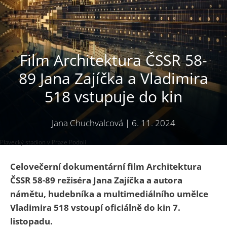
Film Architektura ČSSR 58-
89 Jana Zajíčka a Vladimira
518 vstupuje do kin
Jana Chuchvalcová
|
6. 11. 2024
Plavecký stadion v Praze Podolí
Celovečerní dokumentární film Architektura
ČSSR 58-89 režiséra Jana Zajíčka a autora
námětu, hudebníka a multimediálního umělce
Vladimira 518 vstoupí oficiálně do kin 7.
listopadu.