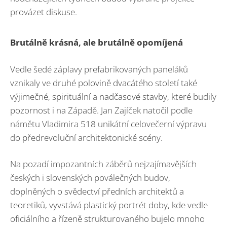
provázet diskuse.
Brutálně krásná, ale brutálně opomíjená
Vedle šedé záplavy prefabrikovaných paneláků
vznikaly ve druhé polovině dvacátého století také
výjimečné, spirituální a nadčasové stavby, které budily
pozornost i na Západě. Jan Zajíček natočil podle
námětu Vladimira 518 unikátní celovečerní výpravu
do předrevoluční architektonické scény.
Na pozadí impozantních záběrů nejzajímavějších
českých i slovenských poválečných budov,
doplněných o svědectví předních architektů a
teoretiků, vyvstává plastický portrét doby, kde vedle
oficiálního a řízeně strukturovaného bujelo mnoho