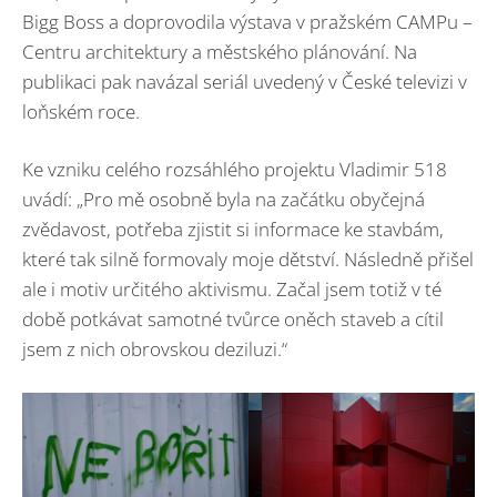
Bigg Boss a doprovodila výstava v pražském CAMPu –
Centru architektury a městského plánování. Na
publikaci pak navázal seriál uvedený v České televizi v
loňském roce.
Ke vzniku celého rozsáhlého projektu Vladimir 518
uvádí: „Pro mě osobně byla na začátku obyčejná
zvědavost, potřeba zjistit si informace ke stavbám,
které tak silně formovaly moje dětství. Následně přišel
ale i motiv určitého aktivismu. Začal jsem totiž v té
době potkávat samotné tvůrce oněch staveb a cítil
jsem z nich obrovskou deziluzi.“