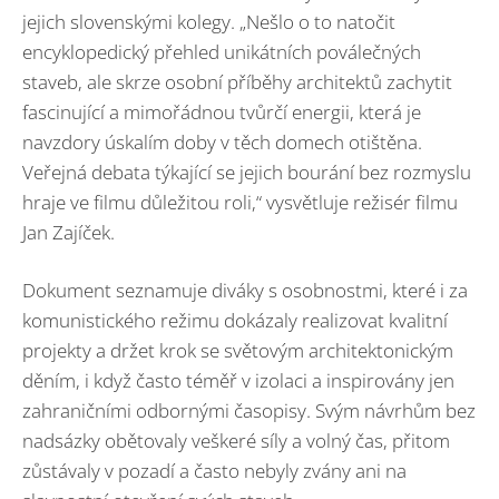
jejich slovenskými kolegy. „Nešlo o to natočit
encyklopedický přehled unikátních poválečných
staveb, ale skrze osobní příběhy architektů zachytit
fascinující a mimořádnou tvůrčí energii, která je
navzdory úskalím doby v těch domech otištěna.
Veřejná debata týkající se jejich bourání bez rozmyslu
hraje ve filmu důležitou roli,“ vysvětluje režisér filmu
Jan Zajíček.
Dokument seznamuje diváky s osobnostmi, které i za
komunistického režimu dokázaly realizovat kvalitní
projekty a držet krok se světovým architektonickým
děním, i když často téměř v izolaci a inspirovány jen
zahraničními odbornými časopisy. Svým návrhům bez
nadsázky obětovaly veškeré síly a volný čas, přitom
zůstávaly v pozadí a často nebyly zvány ani na