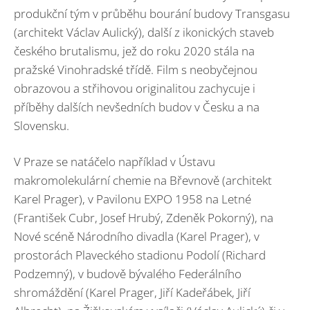
produkční tým v průběhu bourání budovy Transgasu
(architekt Václav Aulický), další z ikonických staveb
českého brutalismu, jež do roku 2020 stála na
pražské Vinohradské třídě. Film s neobyčejnou
obrazovou a střihovou originalitou zachycuje i
příběhy dalších nevšedních budov v Česku a na
Slovensku.
V Praze se natáčelo například v Ústavu
makromolekulární chemie na Břevnově (architekt
Karel Prager), v Pavilonu EXPO 1958 na Letné
(František Cubr, Josef Hrubý, Zdeněk Pokorný), na
Nové scéně Národního divadla (Karel Prager), v
prostorách Plaveckého stadionu Podolí (Richard
Podzemný), v budově bývalého Federálního
shromáždění (Karel Prager, Jiří Kadeřábek, Jiří