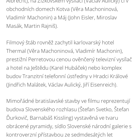
Albrecht), na Žižkovském vysílači (Václav Aulický) či v
obchodních domech Kotva (Věra Machoninová,
Vladimír Machonin) a Máj (John Eisler, Miroslav
Masák, Martin Rajniš).
Filmový štáb rovněž zachytil karlovarský hotel
Thermal (Věra Machoninová, Vladimír Machonin),
prestižní Perretovou cenou ověnčený televizní vysílač
a hotel na Ještědu (Karel Hubáček) nebo komplex
budov Tranzitní telefonní ústředny v Hradci Králové
(Jindřich Malátek, Václav Aulický, Jiří Eisenreich).
Mimořádné bratislavské stavby ve filmu reprezentují
budova Slovenského rozhlasu (Štefan Svetko, Štefan
Ďurkovič, Barnabáš Kissling) vystavěná ve tvaru
obrácené pyramidy, sídlo Slovenské národní galerie s
kontroverzní přístavbou ze sedmdesátých let