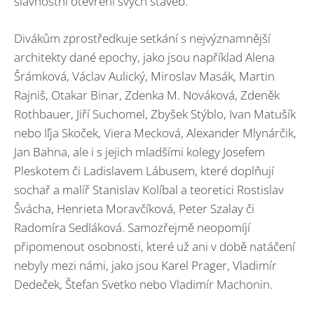
slavnostní otevření svých staveb.
Divákům zprostředkuje setkání s nejvýznamnější
architekty dané epochy, jako jsou například Alena
Šrámková, Václav Aulický, Miroslav Masák, Martin
Rajniš, Otakar Binar, Zdenka M. Nováková, Zdeněk
Rothbauer, Jiří Suchomel, Zbyšek Stýblo, Ivan Matušík
nebo Iľja Skoček, Viera Mecková, Alexander Mlynárčik,
Jan Bahna, ale i s jejich mladšími kolegy Josefem
Pleskotem či Ladislavem Lábusem, které doplňují
sochař a malíř Stanislav Kolíbal a teoretici Rostislav
Švácha, Henrieta Moravčíková, Peter Szalay či
Radomíra Sedláková. Samozřejmě neopomíjí
připomenout osobnosti, které už ani v době natáčení
nebyly mezi námi, jako jsou Karel Prager, Vladimír
Dedeček, Štefan Svetko nebo Vladimír Machonin.