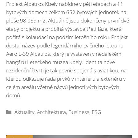
Projekt Albatros Kbely nabídne v pěti etapách a 11
bytových domech celkem 652 bytových jednotek na
ploše 98 089 m2. Aktuálně jsou dokončeny první dvě
etapy projektu a probíhá výstavba třetí fáze, která
počítá s kolaudací na podzim letošního roku. Projekt
dostal název podle legendárního cvičného letounu
Aero L-39 Albatros, který je vystaven v nedalekém
hangáru Leteckého muzea Kbely. Identita nové
rezidenční čtvrti je tak pevně spojená s aviatikou, na
kterou odkazuje řada prvků v interiéru a exteriéru v
celém areálu včetně názvů jednotlivých bytových
domů.
Rubriky
Aktuality
,
Architektura
,
Business
,
ESG