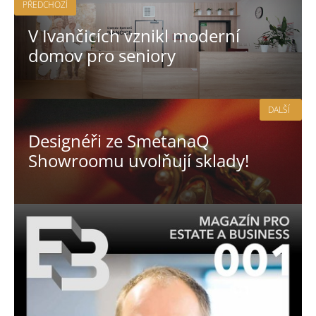
PŘEDCHOZÍ
V Ivančicích vznikl moderní
domov pro seniory
DALŠÍ
Designéři ze SmetanaQ
Showroomu uvolňují sklady!