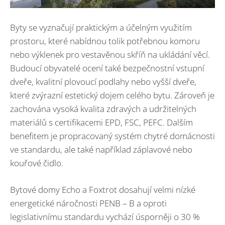
Byty se vyznačují praktickým a účelným využitím
prostoru, které nabídnou tolik potřebnou komoru
nebo výklenek pro vestavěnou skříň na ukládání věcí.
Budoucí obyvatelé ocení také bezpečnostní vstupní
dveře, kvalitní plovoucí podlahy nebo vyšší dveře,
které zvýrazní estetický dojem celého bytu. Zároveň je
zachována vysoká kvalita zdravých a udržitelných
materiálů s certifikacemi EPD, FSC, PEFC. Dalším
benefitem je propracovaný systém chytré domácnosti
ve standardu, ale také například záplavové nebo
kouřové čidlo.
Bytové domy Echo a Foxtrot dosahují velmi nízké
energetické náročnosti PENB – B a oproti
legislativnímu standardu vychází úsporněji o 30 %