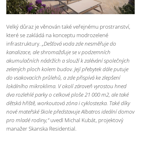
Velký důraz je věnován také veřejnému prostranství,
které se zakládá na konceptu modrozelené
infrastruktury.
„Dešťová voda zde nesměřuje do
kanalizace, ale shromažďuje se v podzemních
akumulačních nádržích a slouží k zalévání společných
zelených ploch kolem budov. Její přebytek dále putuje
do vsakovacích průlehů, a zde přispívá ke zlepšení
lokálního mikroklima. V okolí zároveň vyrostou hned
dva rozlehlé parky o celkové ploše 21 000 m2, ale také
dětská hřiště,
workoutová zóna i cyklostezka. Také díky
nové mateřské škole představuje Albatros ideální domov
pro mladé rodiny,“
uvedl Michal Kubát, projektový
manažer Skanska Residential.