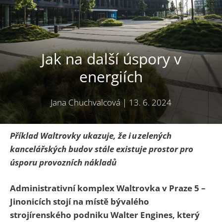
Jak na další úspory v
energiích
Jana Chuchvalcová
|
13. 6. 2024
Příklad Waltrovky ukazuje, že i u zelených
kancelářských budov stále existuje prostor pro
úsporu provozních nákladů
Administrativní komplex Waltrovka v Praze 5 –
Jinonicích stojí na místě bývalého
strojírenského podniku Walter Engines, který