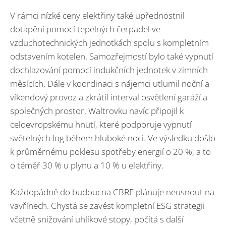
V rámci nízké ceny elektřiny také upřednostnil
dotápění pomocí tepelných čerpadel ve
vzduchotechnických jednotkách spolu s kompletním
odstavením kotelen. Samozřejmostí bylo také vypnutí
dochlazování pomocí indukčních jednotek v zimních
měsících. Dále v koordinaci s nájemci utlumil noční a
víkendový provoz a zkrátil interval osvětlení garáží a
společných prostor. Waltrovku navíc připojil k
celoevropskému hnutí, které podporuje vypnutí
světelných log během hluboké noci. Ve výsledku došlo
k průměrnému poklesu spotřeby energií o 20 %, a to
o téměř 30 % u plynu a 10 % u elektřiny.
Každopádně do budoucna CBRE plánuje neusnout na
vavřínech. Chystá se zavést kompletní ESG strategii
včetně snižování uhlíkové stopy, počítá s další