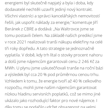
energiemi byl skutečně napjatý a byla i doba, kdy
dodavatelé nechtěli uzavřít jediný nový kontrakt.
Všichni vlastníci a správci kancelářských nemovitostí
řešili, jak uspořit náklady za energie,“ komentuje Jiří
Beránek z CBRE a dodává: „Na Waltrovce jsme se
tomu postavili čelem. Na základě našich predikcí jsme
v roce 2021 realizovali tranši nákupu elektřiny na celé
tři roky dopředu. A tato strategie se jednoznačně
vyplatila. V době, kdy trh lítal o stovky procent nahoru
a dolů jsme nájemcům garantovali cenu 2 246 Kč za
MWh. U plynu jsme uskutečňovali tranše na roční bázi
a výsledek byl cca 20 % pod průměrnou cenou trhu.
Vzhledem k tomu, že energie tvoří až 40 % celkového
rozpočtu, mohli jsme našim nájemcům garantovat
nízkou hladinu servisních poplatků, což se mimo jiné
ukázalo jako rozhodující faktor pro nové nájemce. I
díky tomu se podařilo udržet obsazenost na velmi