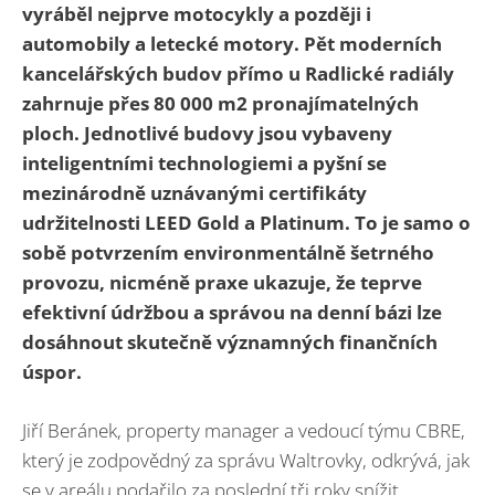
vyráběl nejprve motocykly a později i
automobily a letecké motory. Pět moderních
kancelářských budov přímo u Radlické radiály
zahrnuje přes 80 000 m2 pronajímatelných
ploch. Jednotlivé budovy jsou vybaveny
inteligentními technologiemi a pyšní se
mezinárodně uznávanými certifikáty
udržitelnosti LEED Gold a Platinum. To je samo o
sobě potvrzením environmentálně šetrného
provozu, nicméně praxe ukazuje, že teprve
efektivní údržbou a správou na denní bázi lze
dosáhnout skutečně významných finančních
úspor.
Jiří Beránek, property manager a vedoucí týmu CBRE,
který je zodpovědný za správu Waltrovky, odkrývá, jak
se v areálu podařilo za poslední tři roky snížit