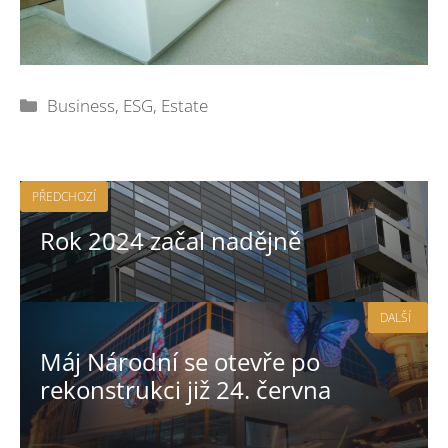
Rubriky
Business
,
ESG
,
Estate
PŘEDCHOZÍ
Rok 2024 začal nadějně
DALŠÍ
Máj Národní se otevře po
rekonstrukci již 24. června