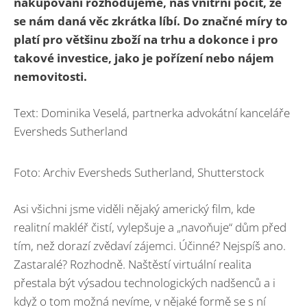
nakupování rozhodujeme, náš vnitřní pocit, že
se nám daná věc zkrátka líbí. Do značné míry to
platí pro většinu zboží na trhu a dokonce i pro
takové investice, jako je pořízení nebo nájem
nemovitosti.
Text: Dominika Veselá, partnerka advokátní kanceláře
Eversheds Sutherland
Foto: Archiv Eversheds Sutherland, Shutterstock
Asi všichni jsme viděli nějaký americký film, kde
realitní makléř čistí, vylepšuje a „navoňuje“ dům před
tím, než dorazí zvědaví zájemci. Účinné? Nejspíš ano.
Zastaralé? Rozhodně. Naštěstí virtuální realita
přestala být výsadou technologických nadšenců a i
když o tom možná nevíme, v nějaké formě se s ní