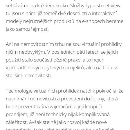
setkáváme na každém kroku. Služby typu street view
tu jsou s námi již téměř dvě desetiletí a interaktivní
modely nejrůznějších produktů na e-shopech bereme
jako samozřejmost.
Ani na nemovitostním trhu nejsou virtuální prohlídky
ničím neobvyklým. V posledních pěti letech se jejich
použití stalo součástí běžné praxe, a to nejen
v případě nových bytových projektů, ale i na trhu se
staršími nemovitosti.
Technologie virtuálních prohlídek natolik pokročila, že
nasnímání nemovitosti a převedení do formy, která
bude prezentována zájemcům o její koupi či
pronájem, již není technicky nijak komplikovaná
záležitost. Avšak stejně jako rozvoj každé nové
technologie, i virtuální prohlídky s sebou přinášejí