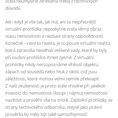
zcela neúmyslně zkreslená třeba z technických
důvodů.
Ale i když je vše tak, jak má, ani ta nejpřesnější
virtuální prohlídka neposkytne zcela věrný obraz
stavu nemovitosti a nezbaví strany odpovědnosti.
Konečně – není to realita, je to pouze virtuální realita,
která zpravidla neodhalí veškeré vady, které by byly
při osobní prohlídce ihned zjevné. Z virtuální
prohlídky nikdy nerozpoznáme vlhkost objektu,
zápach od sousedů nebo hluk z okolí, což jsou
záležitosti, které mohou velmi nemile překvapit.
Z naší zkušenosti je proto stále vhodné při jakékoli
investici do nemovitosti (koupi i nájmu) nemovitosti
navštívit a prověřit vše na místě. Zajištění prohlídky ze
strany technického odborníka, stejně jako právní
prověrka by měly být také samozřejmostí.