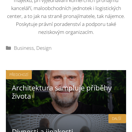
majetku, při vyjednávání komerčních pronájmů
kanceláří, maloobchodních jednotek i logistických
center, a to jak na straně pronajímatele, tak nájemce.
Poskytuje právní poradenství a podporu také
neziskovým organizacím.
Rubriky
Business
,
Design
PŘEDCHOZÍ
Architektura sampluje příběhy
života
DALŠÍ
Divnosti a jinakosti