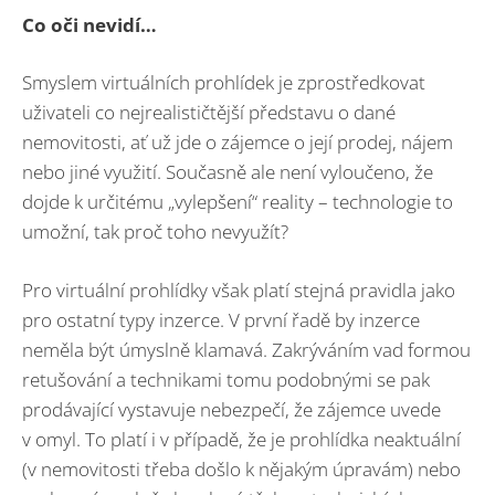
Co oči nevidí…
Smyslem virtuálních prohlídek je zprostředkovat
uživateli co nejrealističtější představu o dané
nemovitosti, ať už jde o zájemce o její prodej, nájem
nebo jiné využití. Současně ale není vyloučeno, že
dojde k určitému „vylepšení“ reality – technologie to
umožní, tak proč toho nevyužít?
Pro virtuální prohlídky však platí stejná pravidla jako
pro ostatní typy inzerce. V první řadě by inzerce
neměla být úmyslně klamavá. Zakrýváním vad formou
retušování a technikami tomu podobnými se pak
prodávající vystavuje nebezpečí, že zájemce uvede
v omyl. To platí i v případě, že je prohlídka neaktuální
(v nemovitosti třeba došlo k nějakým úpravám) nebo