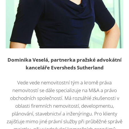
Dominika Veselá, partnerka pražské advokátní
kanceláře Eversheds Sutherland
Vede vede nemovitostní tým a kromě práva
nemovitostí se dále specializuje na M&A a právo
obchodních společností. Má rozsáhlé zkušenosti v
oblasti firemních nemovitostí, developmentu,
plánování, stavebnictví a inženýringu. Pro klienty
zajišťuje mimo jiné právní služby při průběžné správě