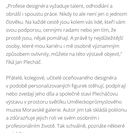
„Profese designéra vyžaduje talent, odhodlání a
obnáší i spoustu práce. Nikdy to ale není jen o jednom
člověku. Na každé cestě jsou kolem vás lidé, kteří vám
svou podporou, cennými radami nebo jen tím, že
prostě jsou, nějak pomáhají. A právě ty nejdůležitější
osoby, které mou kariéru i mě osobně významným
způsobem ovlivnily, můžete na této výstavě objevit,“
říká Jan Plecháč.
Přátelé, kolegové, učitelé oceňovaného designéra
v podobě personalizovaných figurek stěhují, podpírají
nebo zvedají jeho díla a společně staví Plecháčovu
výstavu v prostoru světlíku Uměleckoprůmyslového
muzea Moravské galerie. Autor jim tak skládá poklonu
a zdůrazňuje jejich roli ve svém osobním i
profesionálním životě. Tak schválně, poznáte některé