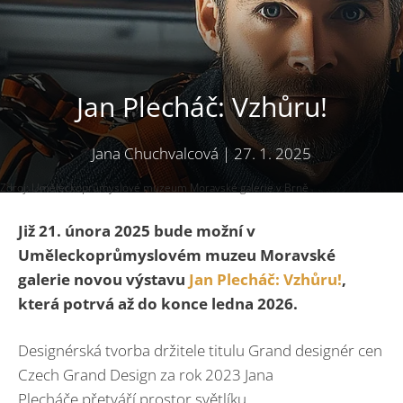
Jan Plecháč: Vzhůru!
Jana Chuchvalcová
|
27. 1. 2025
Zdroj: Uměleckoprůmyslové muzeum Moravské galerie v Brně
Již 21. února 2025 bude možní v
Uměleckoprůmyslovém muzeu Moravské
galerie novou výstavu
Jan Plecháč: Vzhůru!
,
která potrvá až do konce ledna 2026.
Designérská tvorba držitele titulu Grand designér cen
Czech Grand Design za rok 2023 Jana
Plecháče přetváří prostor světlíku