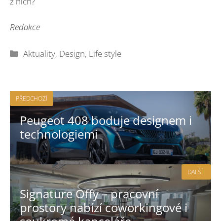
z nich?
Redakce
Rubriky
Aktuality
,
Design
,
Life style
PŘEDCHOZÍ
Peugeot 408 boduje designem i
technologiemi
DALŠÍ
Signature Offy – pracovní
prostory nabízí coworkingové i