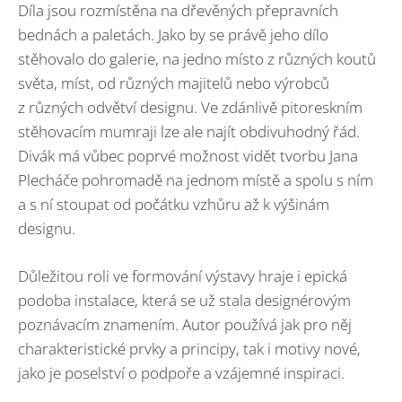
Díla jsou rozmístěna na dřevěných přepravních
bednách a paletách. Jako by se právě jeho dílo
stěhovalo do galerie, na jedno místo z různých koutů
světa, míst, od různých majitelů nebo výrobců
z různých odvětví designu. Ve zdánlivě pitoreskním
stěhovacím mumraji lze ale najít obdivuhodný řád.
Divák má vůbec poprvé možnost vidět tvorbu Jana
Plecháče pohromadě na jednom místě a spolu s ním
a s ní stoupat od počátku vzhůru až k výšinám
designu.
Důležitou roli ve formování výstavy hraje i epická
podoba instalace, která se už stala designérovým
poznávacím znamením. Autor používá jak pro něj
charakteristické prvky a principy, tak i motivy nové,
jako je poselství o podpoře a vzájemné inspiraci.