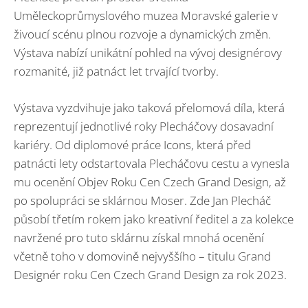
Uměleckoprůmyslového muzea Moravské galerie v
živoucí scénu plnou rozvoje a dynamických změn.
Výstava nabízí unikátní pohled na vývoj designérovy
rozmanité, již patnáct let trvající tvorby.
Výstava vyzdvihuje jako taková přelomová díla, která
reprezentují jednotlivé roky Plecháčovy dosavadní
kariéry. Od diplomové práce Icons, která před
patnácti lety odstartovala Plecháčovu cestu a vynesla
mu ocenění Objev Roku Cen Czech Grand Design, až
po spolupráci se sklárnou Moser. Zde Jan Plecháč
působí třetím rokem jako kreativní ředitel a za kolekce
navržené pro tuto sklárnu získal mnohá ocenění
včetně toho v domovině nejvyššího – titulu Grand
Designér roku Cen Czech Grand Design za rok 2023.