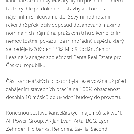
kancelářské budovy Masaryčky do posledního metru
takto rychle po dokončení stavby a k tomu s
nájemními smlouvami, které svými hodnotami
rekordně překročily doposud dosahovaná maxima
nominálních nájmů na pražském trhu s komerčními
nemovitostmi, považuji za mimořádný úspěch, který
se neděje každý den,“ říká Miloš Kocián, Senior
Leasing Manager společnosti Penta Real Estate pro
Českou republiku.
Část kancelářských prostor byla rezervována už před
zahájením stavebních prací a na 100% obsazenost
dosáhla 10 měsíců od uvedení budovy do provozu.
Konečnou sestavu kancelářských nájemců tak tvoří:
AF Power Group, AK Jan Evan, Arta, BCG, Egon
Zehnder, Fio banka, Renomia, Savills, Second