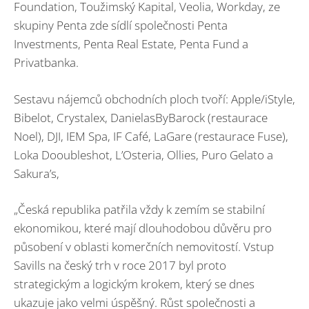
Foundation, Toužimský Kapital, Veolia, Workday, ze
skupiny Penta zde sídlí společnosti Penta
Investments, Penta Real Estate, Penta Fund a
Privatbanka.
Sestavu nájemců obchodních ploch tvoří: Apple/iStyle,
Bibelot, Crystalex, DanielasByBarock (restaurace
Noel), DJI, IEM Spa, IF Café, LaGare (restaurace Fuse),
Loka Dooubleshot, L’Osteria, Ollies, Puro Gelato a
Sakura’s,
„Česká republika patřila vždy k zemím se stabilní
ekonomikou, které mají dlouhodobou důvěru pro
působení v oblasti komerčních nemovitostí. Vstup
Savills na český trh v roce 2017 byl proto
strategickým a logickým krokem, který se dnes
ukazuje jako velmi úspěšný. Růst společnosti a