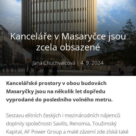
Kanceláře v Masaryčce jsou
zcela obsazené
Jana Chuchvalcová
|
4. 9. 2024
Kancelářské prostory v obou budovách
Masaryčky jsou na několik let dopředu
vyprodané do posledního volného metru.
Sestavu elitních českých i mezinárodních nájemců
doplnily společnosti Savills, Renomia, Toužimský
Kapital, AF Power Group a malé zázemí zde získá také