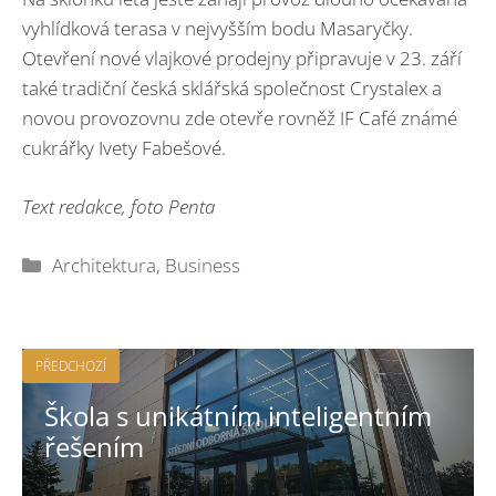
vyhlídková terasa v nejvyšším bodu Masaryčky.
Otevření nové vlajkové prodejny připravuje v 23. září
také tradiční česká sklářská společnost Crystalex a
novou provozovnu zde otevře rovněž IF Café známé
cukrářky Ivety Fabešové.
Text redakce, foto Penta
Rubriky
Architektura
,
Business
PŘEDCHOZÍ
Škola s unikátním inteligentním
řešením