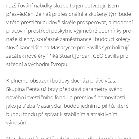
rozšiřování nabídky služeb to jen potvrzují. Jsem
přesvědčen, že náš profesionální a zkušený tým bude
v této prestižní budově skvěle prosperovat, a moderní
pracovní prostředí poskytne výjimečné podmínky pro
naše klienty, současné zaměstnance i budoucí kolegy.
Nové kanceláře na Masaryčce pro Savills symbolizují
začátek nové éry,“ říká Stuart Jordan, CEO Savills pro
střední a východní Evropu.
K plnému obsazení budovy dochází právě včas.
Skupina Penta už brzy představí parametry svého
nového investičního fondu a prémiové nemovitosti,
jako je třeba Masaryčka, budou jedním z pilířů, které
budou fondu přispívat k stabilním a atraktivním
výnosům.
Na sklonku léta ještě zahájí provoz dlouho očekávaná