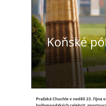
Koňské pól
Pražská Chuchle v neděli 23. října 
hollywoodských celebrit, sportovců