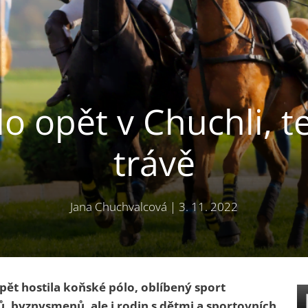
o opět v Chuchli, t
trávě
Jana Chuchvalcová
|
3. 11. 2022
opět hostila koňské pólo, oblíbený sport
, byznysmenů, ale i rodin s dětmi a sportovních