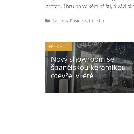
preferují hru na velkém hřišti, diváci si
Rubriky
Aktuality
,
Business
,
Life style
PŘEDCHOZÍ
Nový showroom se
španělskou keramikou
otevřel v létě