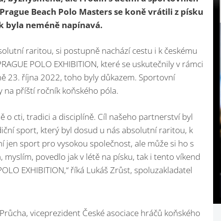
rague Beach Polo Masters se koně vrátili z písku
ak byla neméně napínavá.
solutní raritou, si postupně nachází cestu i k českému
PRAGUE POLO EXHIBITION, které se uskutečnily v rámci
 23. října 2022, toho byly důkazem. Sportovní
 na příští ročník koňského póla.
 o cti, tradici a disciplíně. Cíl našeho partnerství byl
iční sport, který byl dosud u nás absolutní raritou, k
í jen sport pro vysokou společnost, ale může si ho s
myslím, povedlo jak v létě na písku, tak i tento víkend
LO EXHIBITION,“ říká Lukáš Zrůst, spoluzakladatel
n Průcha, viceprezident České asociace hráčů koňského