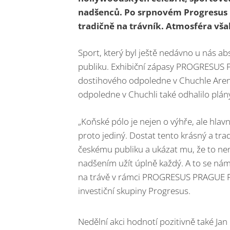
nadšenců. Po srpnovém Progresus P
tradičně na trávník. Atmosféra vš
Sport, který byl ještě nedávno u nás ab
publiku. Exhibiční zápasy PROGRESUS 
dostihového odpoledne v Chuchle Areně
odpoledne v Chuchli také odhalilo plány
„Koňské pólo je nejen o výhře, ale hlavně
proto jediný. Dostat tento krásný a trad
českému publiku a ukázat mu, že to nen
nadšením užít úplně každý. A to se nám, 
na trávě v rámci PROGRESUS PRAGUE PO
investiční skupiny Progresus.
Nedělní akci hodnotí pozitivně také Ja