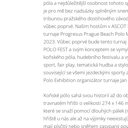
póla a nejdůležitější osobnost tohoto s
je pro mě bez nadsázky splněným snem.
tribunou pražského dostihového závodišt
vůbec poprvé. Našim hostům v ASCOT L
turnaje Progresus Prague Beach Polo M
2023. Vůbec poprvé bude tento turnaj
POLO FEST a svým konceptem se vymyká j
koňského póla, hudebního festivalu a v
sport, fair play, tematická hudba a sty
související se všemi jezdeckými sporty 
Polo Exhibition organizátor turnaje Jan
Koňské pólo sahá svou historií až do o
travnatém hřišti o velikosti 274 x 146 
které se snaží pomocí dlouhých pálek (m
hřiště u nás ale až na výjimky neexistuj
mají písčitý nebo sněhem zasypaný povrc