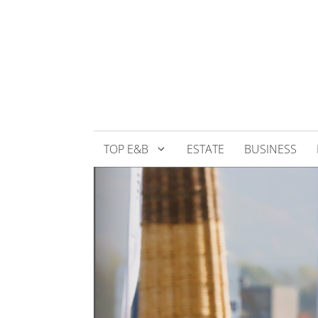
Přeskočit
na
obsah
TOP E&B
ESTATE
BUSINESS