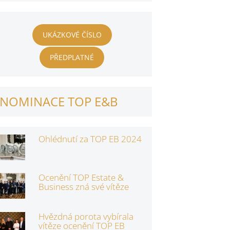
UKÁZKOVÉ ČÍSLO
PŘEDPLATNÉ
NOMINACE TOP E&B
Ohlédnutí za TOP EB 2024
Ocenění TOP Estate &
Business zná své vítěze
Hvězdná porota vybírala
vítěze ocenění TOP EB