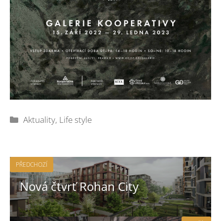
Rubriky
Aktuality
,
Life style
PŘEDCHOZÍ
Nová čtvrť Rohan City