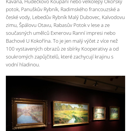
Kavána, Hudečkovo Koupání nebo velkolepý Okořský
potok, Panuškův Rybník, Radimského francouzské a
české vody, Lebedův Rybník Malý Dubovec, Kalvodovu
zimu, Špálovu Otavu, Rabasův Potok v lese a ze
současných umělců Exnerovu Ranní impresi nebo
Bachové U Kokořína. To je jen malý výčet z více než
100 vystavených obrazů ze sbírky Kooperativy a od
soukromých zapůjčitelů, které zachycují krajinu s
vodní hladinou.