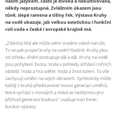
naším jazykem, často je divoká a nekultivovaná,
někdy neprostupná. Zvláštním úkazem jsou
tůně, slepá ramena a tišiny řek. Výstava Kruhy
na vodě ukazuje, jak velkou estetickou i funkční
roli voda v české i evropské krajině má.
„Zdánlivý klid ale může velmi snadno cokoli narušit.
To se pak projeví kruhy na vodní hladině. Kruhy jdou
od středu, vlnění postupuje dál a dál. Kruhy na vodě
jsou pohybem života. Voda v pohledu střídání ročních
období. Voda a hra světel. Voda a život kolem. To vše
zachycují umělci na svých obrazech. Symbolicky může
každý z kruhů představovat novou generaci umělců,
která vychází z minulých a stává se nezbytnou pro
příchod generace budoucí,“ uvažuje Ivan Exner,
kurátor výstavy.