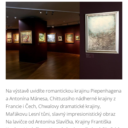
Na výstavě uvidíte romantickou krajinu Piepenhagena
a Antonína Mánesa, Chittussiho nádherné krajiny z
Francie i Čech, Chwalovy dramatické krajiny,
Mařákovu Lesní tůni, slavný impresionistický obraz
Na lavičce od Antonína Slavíčka, Krajiny Františka