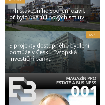
Trh stavebního spoření oživil,
přibylo úvěrů i nových smluv
DALŠÍ
S projekty dostupného bydlení
pomůže v Česku Evropská
investiční banka