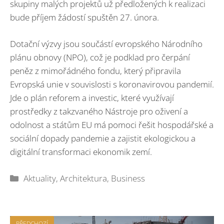
skupiny malých projektů už předložených k realizaci
bude příjem žádostí spuštěn 27. února.
Dotační výzvy jsou součástí evropského Národního
plánu obnovy (NPO), což je podklad pro čerpání
peněz z mimořádného fondu, který připravila
Evropská unie v souvislosti s koronavirovou pandemií.
Jde o plán reforem a investic, které využívají
prostředky z takzvaného Nástroje pro oživení a
odolnost a státům EU má pomoci řešit hospodářské a
sociální dopady pandemie a zajistit ekologickou a
digitální transformaci ekonomik zemí.
Rubriky
Aktuality
,
Architektura
,
Business
PŘEDCHOZÍ