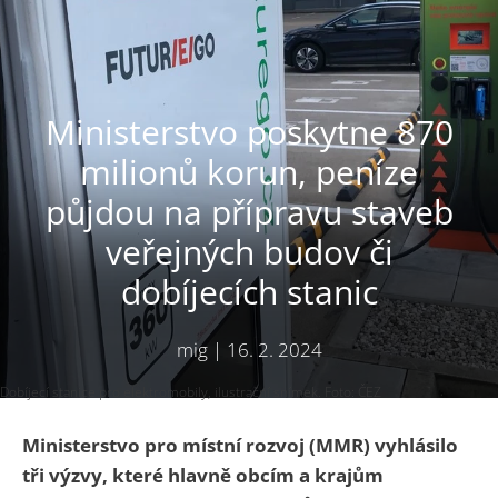
Ministerstvo poskytne 870
milionů korun, peníze
půjdou na přípravu staveb
veřejných budov či
dobíjecích stanic
mig
|
16. 2. 2024
Dobíjecí stanice pro elektromobily, ilustrační snímek. Foto: ČEZ
Ministerstvo pro místní rozvoj (MMR) vyhlásilo
tři výzvy, které hlavně obcím a krajům