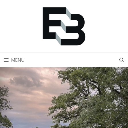
Přeskočit
na
obsah
MENU