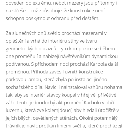
doveden do extrému, neboť mezery jsou přítomny i
na střeše – což způsobuje, že konstrukce není
schopna poskytnout ochranu před deštěm.
Za slunečných dnů světlo prochází mezerami v
opláštění a vrhá do interiéru stíny ve tvaru
geometrických obrazců. Tyto kompozice se během
dne proměňují a nabízejí návštěvníkům dynamickou
podívanou. S příchodem noci prochází Karbola další
proměnou. Příhoda zavěsil uvnitř konstrukce
parkovou lampu, která zbyla po instalaci jiného
sochařského díla. Navíc ji nainstaloval vzhůru nohama
tak, aby se interiér stavby koupal v hřejivé, přívětivé
záři. Tento jednoduchý akt promění Karbolu v obří
lucernu, která zve kolemjdoucí, aby hledali útočiště v
jejích bílých, osvětlených stěnách. Okolní potemnělý
trávník je navíc protkán liniemi světla, které procházejí