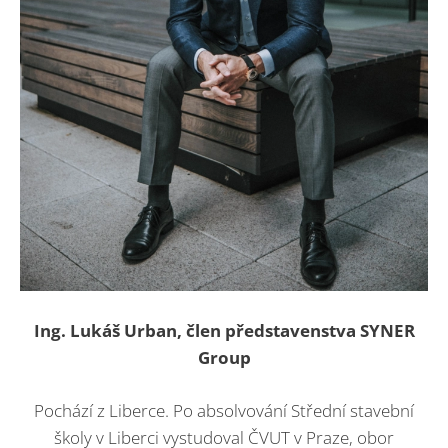
Ing. Lukáš Urban, člen představenstva SYNER
Group
Pochází z Liberce. Po absolvování Střední stavební
školy v Liberci vystudoval ČVUT v Praze, obor