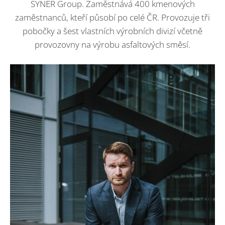
SYNER Group. Zaměstnává 400 kmenových
zaměstnanců, kteří působí po celé ČR. Provozuje tři
pobočky a šest vlastních výrobních divizí včetně
provozovny na výrobu asfaltových směsí.