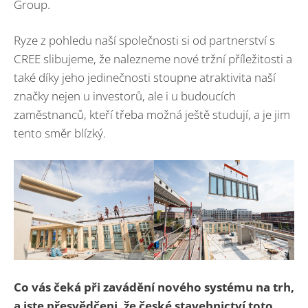
Group.
Ryze z pohledu naší společnosti si od partnerství s
CREE slibujeme, že nalezneme nové tržní příležitosti a
také díky jeho jedinečnosti stoupne atraktivita naší
značky nejen u investorů, ale i u budoucích
zaměstnanců, kteří třeba možná ještě studují, a je jim
tento směr blízký.
Co vás čeká při zavádění nového systému na trh,
a jste přesvědčeni, že české stavebnictví toto