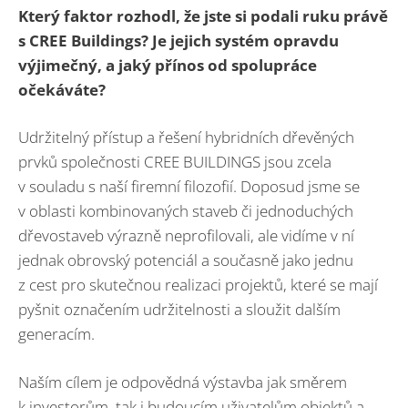
Který faktor rozhodl, že jste si podali ruku právě
s CREE Buildings? Je jejich systém opravdu
výjimečný, a jaký přínos od spolupráce
očekáváte?
Udržitelný přístup a řešení hybridních dřevěných
prvků společnosti CREE BUILDINGS jsou zcela
v souladu s naší firemní filozofií. Doposud jsme se
v oblasti kombinovaných staveb či jednoduchých
dřevostaveb výrazně neprofilovali, ale vidíme v ní
jednak obrovský potenciál a současně jako jednu
z cest pro skutečnou realizaci projektů, které se mají
pyšnit označením udržitelnosti a sloužit dalším
generacím.
Naším cílem je odpovědná výstavba jak směrem
k investorům, tak i budoucím uživatelům objektů a