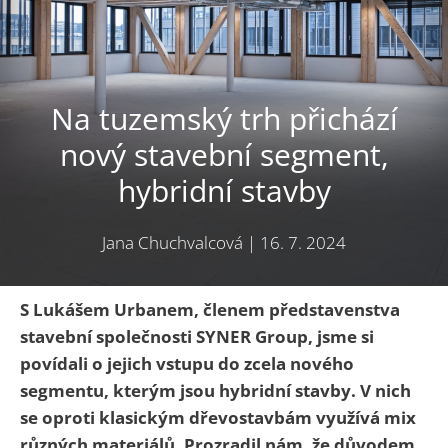
Na tuzemský trh přichází
nový stavební segment,
hybridní stavby
Jana Chuchvalcová
|
16. 7. 2024
S
Lukášem Urbanem, členem představenstva
stavební společnosti SYNER Group, jsme si
povídali o jejich vstupu do zcela nového
segmentu, kterým jsou hybridní stavby. V nich
se oproti klasickým dřevostavbám využívá mix
různých materiálů. Prozradil nám, že důvodem