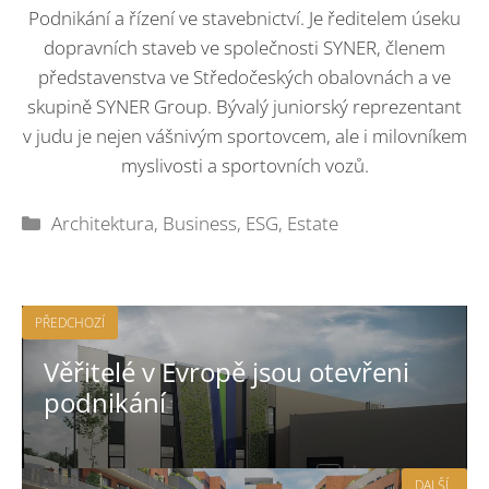
Podnikání a řízení ve stavebnictví. Je ředitelem úseku
dopravních staveb ve společnosti SYNER, členem
představenstva ve Středočeských obalovnách a ve
skupině SYNER Group. Bývalý juniorský reprezentant
v judu je nejen vášnivým sportovcem, ale i milovníkem
myslivosti a sportovních vozů.
Rubriky
Architektura
,
Business
,
ESG
,
Estate
PŘEDCHOZÍ
Věřitelé v Evropě jsou otevřeni
podnikání
DALŠÍ