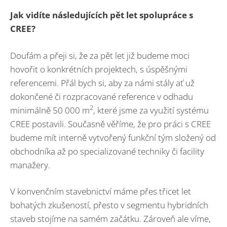
Jak vidíte následujících pět let spolupráce s
CREE?
Doufám a přeji si, že za pět let již budeme moci
hovořit o konkrétních projektech, s úspěšnými
referencemi. Přál bych si, aby za námi stály ať už
dokončené či rozpracované reference v odhadu
2
minimálně 50 000 m
, které jsme za využití systému
CREE postavili. Současně věříme, že pro práci s CREE
budeme mít interně vytvořený funkční tým složený od
obchodníka až po specializované techniky či facility
manažery.
V konvenčním stavebnictví máme přes třicet let
bohatých zkušeností, přesto v segmentu hybridních
staveb stojíme na samém začátku. Zároveň ale víme,