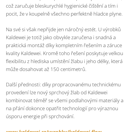
což zaručuje bleskurychlé hygienické čištění a tím i
pocit, že v koupelně všechno perfektně hladce plyne.
Na své si však nepřijde jen náročný estét. U výrobků
Kaldewei je totiž jako obvykle zaručena i snadná a
praktická montáž díky kompletním řešením a záruce
kvality Kaldewei. Kromě toho řešení poskytuje velkou
flexibilitu z hlediska umístění žlabu i jeho délky, která
může dosahovat až 150 centimetrů.
Další přednosti: díky propracovanému technickému
provedení lze nový sprchový žlab od Kaldewei
kombinovat téměř se všemi podlahovými materiály a
na přání dokonce opatřit technologií pro výraznou
úsporu energie při sprchování.
www.kaldewei.cz/vyrobky/kaldewei-flow