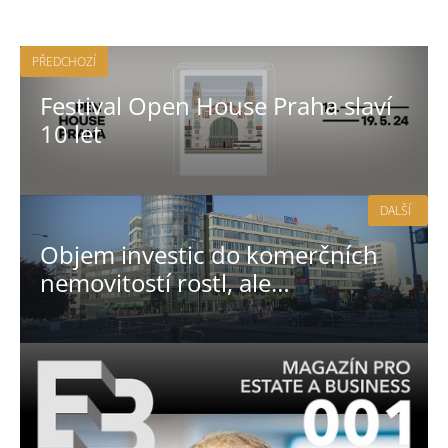
PŘEDCHOZÍ
Festival Open House Praha slaví
10 let
DALŠÍ
Objem investic do komerčních
nemovitostí rostl, ale…