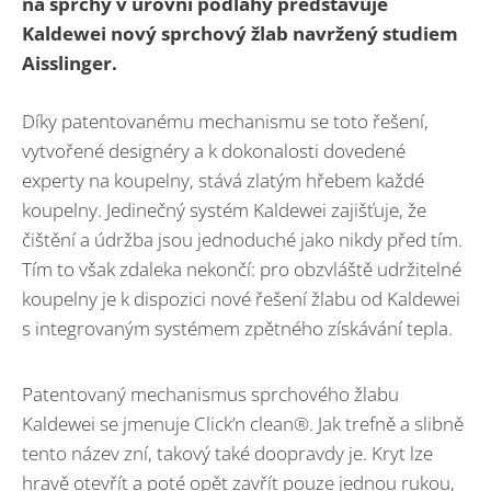
na sprchy v úrovni podlahy představuje
Kaldewei nový sprchový žlab navržený studiem
Aisslinger.
Díky patentovanému mechanismu se toto řešení,
vytvořené designéry a k dokonalosti dovedené
experty na koupelny, stává zlatým hřebem každé
koupelny. Jedinečný systém Kaldewei zajišťuje, že
čištění a údržba jsou jednoduché jako nikdy před tím.
Tím to však zdaleka nekončí: pro obzvláště udržitelné
koupelny je k dispozici nové řešení žlabu od Kaldewei
s integrovaným systémem zpětného získávání tepla.
Patentovaný mechanismus sprchového žlabu
Kaldewei se jmenuje Click’n clean®. Jak trefně a slibně
tento název zní, takový také doopravdy je. Kryt lze
hravě otevřít a poté opět zavřít pouze jednou rukou,