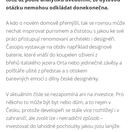
otázku nemohou odkládat donekonečna.
A kdo o novém domově přemýšlí, tak se rovnou může
nechat inspirovat purismem a čistotou s jakou ke své
práci přistupují renomovaní architekti i designéři.
Časopis vystavuje na obdiv například designové
baterie, které vnáší do koupelen oživení z
břehů italského jezera Orta nebo jedinečné závěsy a
polštáře ušité z představ a s otiskem
barevných emocí z dílny české designérky.
V aktuálním čísle se nezapomíná ani na investice. Pro
někoho to může být byt nebo dům, a to nejen v
Česku, protože developeři se stále více rozhlížejí i v
zahraničí, ale zvolit lze i netradiční způsob –
investovat do lahodné pochoutky jakou jsou lanýže.