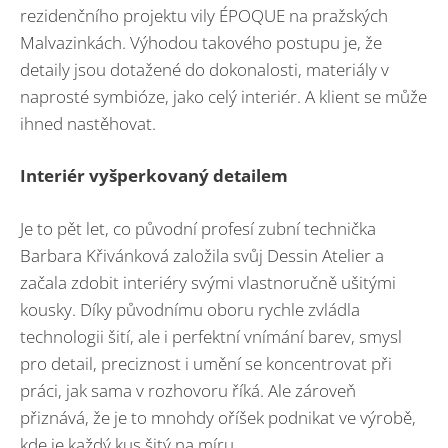
rezidenčního projektu vily ÉPOQUE na pražských
Malvazinkách. Výhodou takového postupu je, že
detaily jsou dotažené do dokonalosti, materiály v
naprosté symbióze, jako celý interiér. A klient se může
ihned nastěhovat.
Interiér vyšperkovaný detailem
Je to pět let, co původní profesí zubní technička
Barbara Křivánková založila svůj Dessin Atelier a
začala zdobit interiéry svými vlastnoručně ušitými
kousky. Díky původnímu oboru rychle zvládla
technologii šití, ale i perfektní vnímání barev, smysl
pro detail, preciznost i umění se koncentrovat při
práci, jak sama v rozhovoru říká. Ale zároveň
přiznává, že je to mnohdy oříšek podnikat ve výrobě,
kde je každý kus šitý na míru.