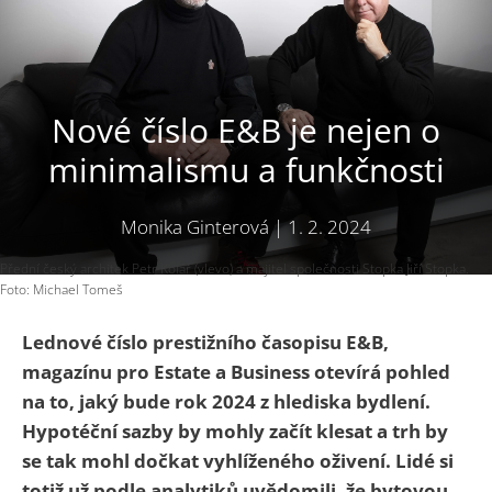
Nové číslo E&B je nejen o
minimalismu a funkčnosti
Monika Ginterová
|
1. 2. 2024
Přední český architek Petr Kolář (vlevo) a majitel společnosti Stopka Jiří Stopka.
Foto: Michael Tomeš
Lednové číslo prestižního časopisu E&B,
magazínu pro Estate a Business otevírá pohled
na to, jaký bude rok 2024 z hlediska bydlení.
Hypotéční sazby by mohly začít klesat a trh by
se tak mohl dočkat vyhlíženého oživení. Lidé si
totiž už podle analytiků uvědomili, že bytovou