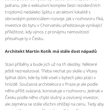
Jadranu. Jde o exkluzivní komplex šesti rezidenčních
trojdomů nedaleko Splitu v atraktivní lokalitě s
obrovským potenciálem rozvoje. Jak v rozhovoru říká,
investice do bytu v Chorvatsku představuje vynikající
příležitost, kdy výnos z pronájmu nemovitostí
přesahuje ty v Česku.
Architekt Martin Kotík má stále dost nápadů
Staví příběhy a bude jich už na tři desítky. Některé
ještě nezrealizoval. Třeba nechat po skále u Vltavy
šplhat dům, kde by lidé viseli v bytech jako ptáci v
hnízdě. Současná architektura v Praze je ale podle
něho příliš svázaná, konstatuje v rozhovoru. Jednak v
Česku podle něho chybí slušný a osvícený investor,
ale zejména se stále všichni ohlížejí na cenu. Tedy aby