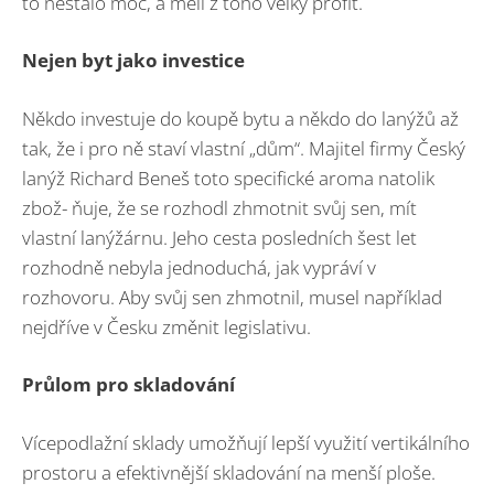
to nestálo moc, a měli z toho velký profit.
Nejen byt jako investice
Někdo investuje do koupě bytu a někdo do lanýžů až
tak, že i pro ně staví vlastní „dům“. Majitel firmy Český
lanýž Richard Beneš toto specifické aroma natolik
zbož- ňuje, že se rozhodl zhmotnit svůj sen, mít
vlastní lanýžárnu. Jeho cesta posledních šest let
rozhodně nebyla jednoduchá, jak vypráví v
rozhovoru. Aby svůj sen zhmotnil, musel například
nejdříve v Česku změnit legislativu.
Průlom pro skladování
Vícepodlažní sklady umožňují lepší využití vertikálního
prostoru a efektivnější skladování na menší ploše.