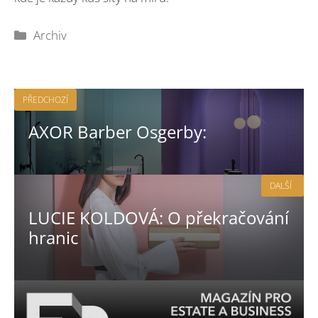
Rubriky
Archiv
PŘEDCHOZÍ
AXOR Barber Osgerby:
DALŠÍ
LUCIE KOLDOVÁ: O překračování
hranic