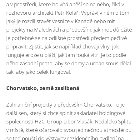
a v prostředí, které ho vítá a těší se na něho, říká v
rozhovoru architekt Petr Kolář. Vypráví v něm o tom,
jaký je rozdíl stavět vesnice v Kanadě nebo mít
projekty na Maledivách a především, jak moc důležité
je potřebné se na odlišné prostředí předem pečlivě
připravit. Zjistit, jak se například chovají vlny, jak
funguje eroze u pláží, jak tam fouká vítr. Je to podle
něho zásadní proto, aby se domy a urbanismus dělal
tak, aby jako celek fungoval.
Chorvatsko, země zaslíbená
Zahraniční projekty a především Chorvatsko. To je
další sen, který si chce splnit zakladatel holdingové
společnosti H2O Group Libor Vlasák. Nedaleko Splitu,
v místě, které očarovalo svou jedinečnou atmosférou
se teď pouští do výstavby rezidenčního bydlení na