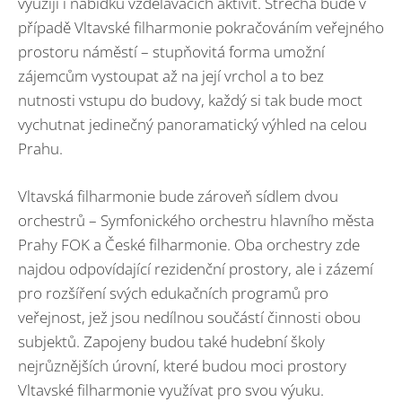
využijí i nabídku vzdělávacích aktivit. Střecha bude v
případě Vltavské filharmonie pokračováním veřejného
prostoru náměstí – stupňovitá forma umožní
zájemcům vystoupat až na její vrchol a to bez
nutnosti vstupu do budovy, každý si tak bude moct
vychutnat jedinečný panoramatický výhled na celou
Prahu.
Vltavská filharmonie bude zároveň sídlem dvou
orchestrů – Symfonického orchestru hlavního města
Prahy FOK a České filharmonie. Oba orchestry zde
najdou odpovídající rezidenční prostory, ale i zázemí
pro rozšíření svých edukačních programů pro
veřejnost, jež jsou nedílnou součástí činnosti obou
subjektů. Zapojeny budou také hudební školy
nejrůznějších úrovní, které budou moci prostory
Vltavské filharmonie využívat pro svou výuku.