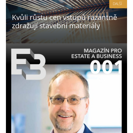
DALŠÍ
Kvůli růstu cen vstupů razantně
zdražují stavební materiály