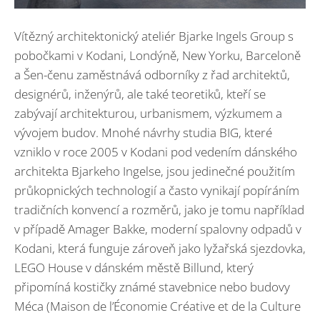
Vítězný architektonický ateliér Bjarke Ingels Group s
pobočkami v Kodani, Londýně, New Yorku, Barceloně
a Šen-čenu zaměstnává odborníky z řad architektů,
designérů, inženýrů, ale také teoretiků, kteří se
zabývají architekturou, urbanismem, výzkumem a
vývojem budov. Mnohé návrhy studia BIG, které
vzniklo v roce 2005 v Kodani pod vedením dánského
architekta Bjarkeho Ingelse, jsou jedinečné použitím
průkopnických technologií a často vynikají popíráním
tradičních konvencí a rozměrů, jako je tomu například
v případě Amager Bakke, moderní spalovny odpadů v
Kodani, která funguje zároveň jako lyžařská sjezdovka,
LEGO House v dánském městě Billund, který
připomíná kostičky známé stavebnice nebo budovy
Méca (Maison de l’Économie Créative et de la Culture