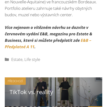
en Nouvelle-Aquitaine) ve francouzském Bordeaux.
Portfolio atelieru zahrnuje také návrhy obytných
budov, muzeí nebo výstavních center.
Více nejenom o vítězném návrhu se dozvíte v
červnovém vydání
E&B, magazínu pro Estate &
Business, které si můžete předplatit zde
E&B –
Předplatné A 11
.
Rubriky
Estate
,
Life style
PŘEDCHOZÍ
TikTok vs. reality