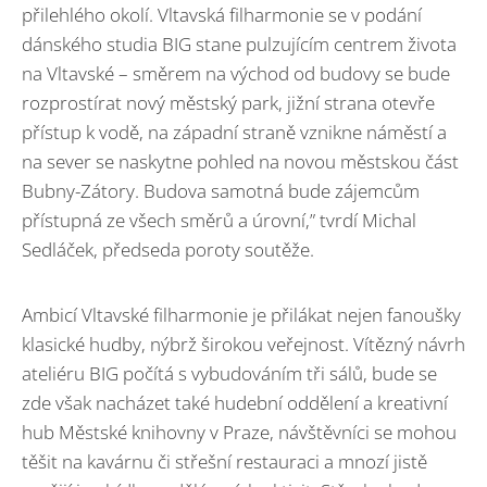
přilehlého okolí. Vltavská filharmonie se v podání
dánského studia BIG stane pulzujícím centrem života
na Vltavské – směrem na východ od budovy se bude
rozprostírat nový městský park, jižní strana otevře
přístup k vodě, na západní straně vznikne náměstí a
na sever se naskytne pohled na novou městskou část
Bubny-Zátory. Budova samotná bude zájemcům
přístupná ze všech směrů a úrovní,” tvrdí Michal
Sedláček, předseda poroty soutěže.
Ambicí Vltavské filharmonie je přilákat nejen fanoušky
klasické hudby, nýbrž širokou veřejnost. Vítězný návrh
ateliéru BIG počítá s vybudováním tři sálů, bude se
zde však nacházet také hudební oddělení a kreativní
hub Městské knihovny v Praze, návštěvníci se mohou
těšit na kavárnu či střešní restauraci a mnozí jistě