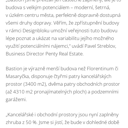
budova s velkým potenciálem – moderní, šetrná,
v úzkém centru města, perfektně dopravně dostupná
všemi druhy dopravy. Věřím, že zpřístupnění budovy
v rámci Designbloku umožní veřejnosti tuto budovu
lépe poznat a ukázat na variabilitu jejího možného
využití potenciálními nájemci,“ uvádí Pavel Streblov,
Business Director Penty Real Estate.
Bastion je výrazně menší budova než Florentinum či
Masaryčka, disponuje čtyřmi patry kancelářských
prostor (3400 m2), dvěma patry obchodních prostor
(až 4310 m2 pronajímatelných ploch) a podzemními
garážemi.
„Kancelářské i obchodní prostory jsou nyní zaplněny
zhruba z 50 %. Jsme si jistí, že bude v dohledné době