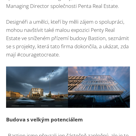
Managing Director společnosti Penta Real Estate.
Designéři a umělci, kteří by měli zájem o spolupráci,
mohou navštívit také malou expozici Penty Real
Estate ve sníženém přízemí budovy Bastion, seznámit
se s projekty, která tato firma dokončila, a ukázat, zda
mají #couragetocreate.
Budova s velkým potenciálem
„Bastion jsme převzali jen částečně zaplněný, ale je to