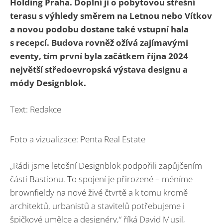
Holding Praha. Doplní ji o pobytovou střešní
terasu s výhledy směrem na Letnou nebo Vítkov
a novou podobu dostane také vstupní hala
s recepcí. Budova rovněž ožívá zajímavými
eventy, tím první byla začátkem října 2024
největší středoevropská výstava designu a
módy Designblok.
Text: Redakce
Foto a vizualizace: Penta Real Estate
„Rádi jsme letošní Designblok podpořili zapůjčením
části Bastionu. To spojení je přirozené – měníme
brownfieldy na nové živé čtvrtě a k tomu kromě
architektů, urbanistů a stavitelů potřebujeme i
špičkové umělce a designéry,“ říká David Musil,