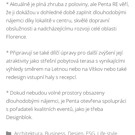
* Aktuálně je plná zhruba z poloviny, ale Penta RE věří,
že ji dokážou v dohledné době zaplnit dlouhodobými
nájemci díky lokalitě v centru, skvělé dopravní
obslužnosti a nadcházejícímu rozvoji celé oblasti
Florence.
* Připravují se také dílčí úpravy pro další zvýšení její
atraktivity jako střešní pobytová terasa s vynikajícími
výhledy směrem na Letnou nebo na Vítkov nebo také
redesign vstupní haly s recepcí.
* Dokud nebudou volné prostory obsazeny
dlouhodobými nájemci, je Penta otevřena spolupráci
s pořadateli kvalitních eventů, jako je třeba
Designblok.
Rubriky
Architektura
,
Business
,
Design
,
ESG
,
Life style