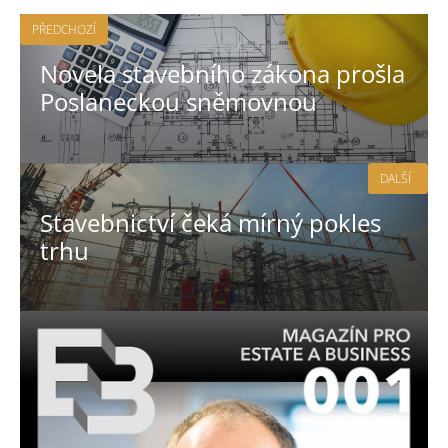
PŘEDCHOZÍ
Novela stavebního zákona prošla
Poslaneckou sněmovnou
DALŠÍ
Stavebnictví čeká mírný pokles
trhu